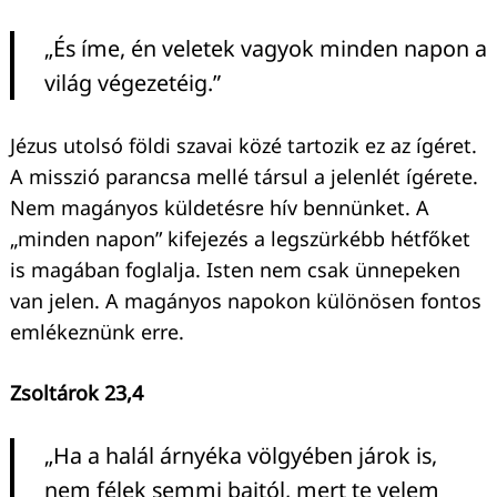
„És íme, én veletek vagyok minden napon a
világ végezetéig.”
Jézus utolsó földi szavai közé tartozik ez az ígéret.
A misszió parancsa mellé társul a jelenlét ígérete.
Nem magányos küldetésre hív bennünket. A
„minden napon” kifejezés a legszürkébb hétfőket
is magában foglalja. Isten nem csak ünnepeken
van jelen. A magányos napokon különösen fontos
emlékeznünk erre.
Zsoltárok 23,4
„Ha a halál árnyéka völgyében járok is,
nem félek semmi bajtól, mert te velem