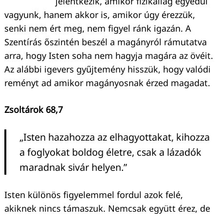
jelentkezik, amikor fizikailag egyedül
vagyunk, hanem akkor is, amikor úgy érezzük,
senki nem ért meg, nem figyel ránk igazán. A
Szentírás őszintén beszél a magányról rámutatva
arra, hogy Isten soha nem hagyja magára az övéit.
Az alábbi igevers gyűjtemény hisszük, hogy valódi
reményt ad amikor magányosnak érzed magadat.
Zsoltárok 68,7
„Isten hazahozza az elhagyottakat, kihozza
a foglyokat boldog életre, csak a lázadók
maradnak sivár helyen.”
Isten különös figyelemmel fordul azok felé,
akiknek nincs támaszuk. Nemcsak együtt érez, de