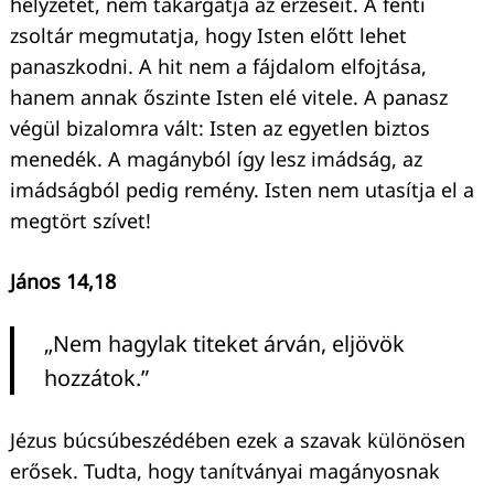
helyzetét, nem takargatja az érzéseit. A fenti
zsoltár megmutatja, hogy Isten előtt lehet
panaszkodni. A hit nem a fájdalom elfojtása,
hanem annak őszinte Isten elé vitele. A panasz
végül bizalomra vált: Isten az egyetlen biztos
menedék. A magányból így lesz imádság, az
imádságból pedig remény. Isten nem utasítja el a
megtört szívet!
János 14,18
„Nem hagylak titeket árván, eljövök
hozzátok.”
Jézus búcsúbeszédében ezek a szavak különösen
erősek. Tudta, hogy tanítványai magányosnak