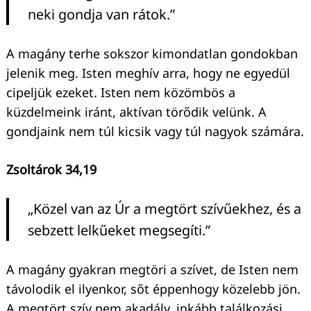
neki gondja van rátok.”
A magány terhe sokszor kimondatlan gondokban
jelenik meg. Isten meghív arra, hogy ne egyedül
cipeljük ezeket. Isten nem közömbös a
küzdelmeink iránt, aktívan törődik velünk. A
gondjaink nem túl kicsik vagy túl nagyok számára.
Zsoltárok 34,19
„Közel van az Úr a megtört szívűekhez, és a
sebzett lelkűeket megsegíti.”
A magány gyakran megtöri a szívet, de Isten nem
távolodik el ilyenkor, sőt éppenhogy közelebb jön.
A megtört szív nem akadály, inkább találkozási