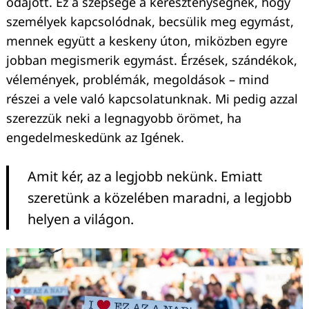
odajött. Ez a szépsége a kereszténységnek, hogy
személyek kapcsolódnak, becsülik meg egymást,
mennek együtt a keskeny úton, miközben egyre
jobban megismerik egymást. Érzések, szándékok,
vélemények, problémák, megoldások – mind
részei a vele való kapcsolatunknak. Mi pedig azzal
szerezzük neki a legnagyobb örömet, ha
engedelmeskedünk az Igének.
Amit kér, az a legjobb nekünk. Emiatt
szeretünk a közelében maradni, a legjobb
helyen a világon.