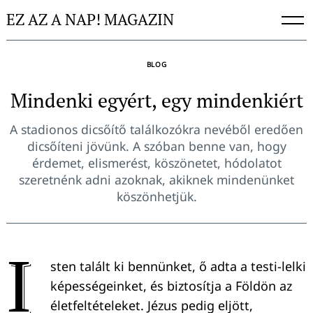
Skip
EZ AZ A NAP! MAGAZIN
to
content
BLOG
Mindenki egyért, egy mindenkiért
A stadionos dicsőítő találkozókra nevéből eredően
dicsőíteni jövünk. A szóban benne van, hogy
érdemet, elismerést, köszönetet, hódolatot
szeretnénk adni azoknak, akiknek mindenünket
köszönhetjük.
I
sten talált ki bennünket, ő adta a testi-lelki
képességeinket, és biztosítja a Földön az
életfeltételeket. Jézus pedig eljött,