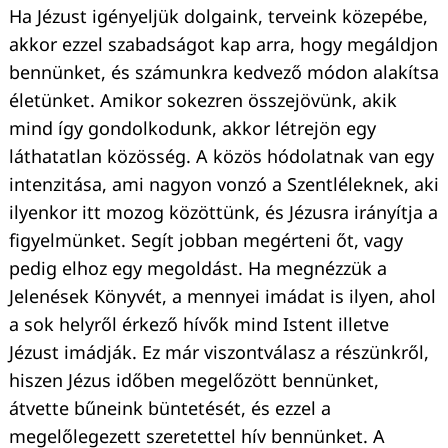
Ha Jézust igényeljük dolgaink, terveink közepébe,
akkor ezzel szabadságot kap arra, hogy megáldjon
bennünket, és számunkra kedvező módon alakítsa
életünket. Amikor sokezren összejövünk, akik
mind így gondolkodunk, akkor létrejön egy
láthatatlan közösség. A közös hódolatnak van egy
intenzitása, ami nagyon vonzó a Szentléleknek, aki
ilyenkor itt mozog közöttünk, és Jézusra irányítja a
figyelmünket. Segít jobban megérteni őt, vagy
pedig elhoz egy megoldást. Ha megnézzük a
Jelenések Könyvét, a mennyei imádat is ilyen, ahol
a sok helyről érkező hívők mind Istent illetve
Jézust imádják. Ez már viszontválasz a részünkről,
hiszen Jézus időben megelőzött bennünket,
átvette bűneink büntetését, és ezzel a
megelőlegezett szeretettel hív bennünket. A