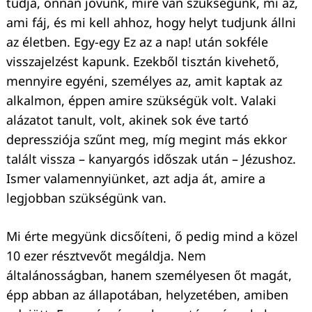
tudja, onnan jövünk, mire van szükségünk, mi az,
ami fáj, és mi kell ahhoz, hogy helyt tudjunk állni
az életben. Egy-egy Ez az a nap! után sokféle
visszajelzést kapunk. Ezekből tisztán kivehető,
mennyire egyéni, személyes az, amit kaptak az
alkalmon, éppen amire szükségük volt. Valaki
alázatot tanult, volt, akinek sok éve tartó
depressziója szűnt meg, míg megint más ekkor
talált vissza – kanyargós időszak után – Jézushoz.
Ismer valamennyiünket, azt adja át, amire a
legjobban szükségünk van.
Mi érte megyünk dicsőíteni, ő pedig mind a közel
10 ezer résztvevőt megáldja. Nem
általánosságban, hanem személyesen őt magát,
épp abban az állapotában, helyzetében, amiben