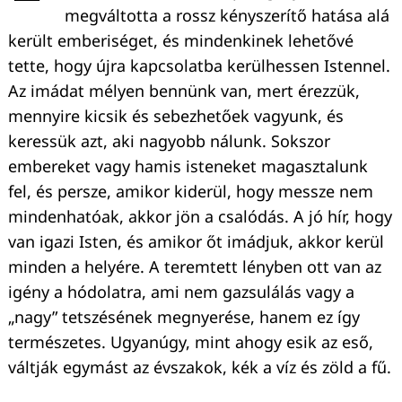
megváltotta a rossz kényszerítő hatása alá
került emberiséget, és mindenkinek lehetővé
tette, hogy újra kapcsolatba kerülhessen Istennel.
Az imádat mélyen bennünk van, mert érezzük,
mennyire kicsik és sebezhetőek vagyunk, és
keressük azt, aki nagyobb nálunk. Sokszor
embereket vagy hamis isteneket magasztalunk
fel, és persze, amikor kiderül, hogy messze nem
mindenhatóak, akkor jön a csalódás. A jó hír, hogy
van igazi Isten, és amikor őt imádjuk, akkor kerül
minden a helyére. A teremtett lényben ott van az
igény a hódolatra, ami nem gazsulálás vagy a
„nagy” tetszésének megnyerése, hanem ez így
természetes. Ugyanúgy, mint ahogy esik az eső,
váltják egymást az évszakok, kék a víz és zöld a fű.