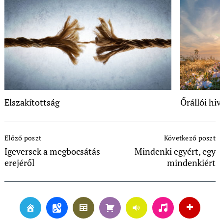
Elszakítottság
Őrállói hi
Post
Előző poszt
Következő poszt
Navigation
Igeversek a megbocsátás
Mindenki egyért, egy
erejéről
mindenkiért