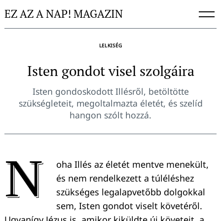
Skip
EZ AZ A NAP! MAGAZIN
to
content
LELKISÉG
Isten gondot visel szolgáira
Isten gondoskodott Illésről, betöltötte
szükségleteit, megoltalmazta életét, és szelíd
hangon szólt hozzá.
N
oha Illés az életét mentve menekült,
és nem rendelkezett a túléléshez
szükséges legalapvetőbb dolgokkal
sem, Isten gondot viselt követéről.
Ugyanígy Jézus is, amikor kiküldte új követeit, a