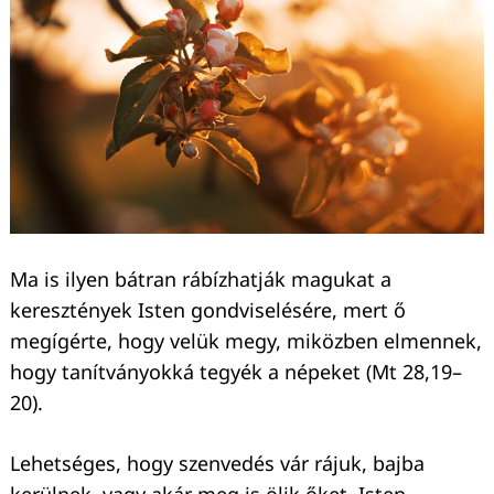
Ma is ilyen bátran rábízhatják magukat a
keresztények Isten gondviselésére, mert ő
megígérte, hogy velük megy, miközben elmennek,
Keresés:
hogy tanítványokká tegyék a népeket (Mt 28,19–
20).
Lehetséges, hogy szenvedés vár rájuk, bajba
kerülnek, vagy akár meg is ölik őket, Isten