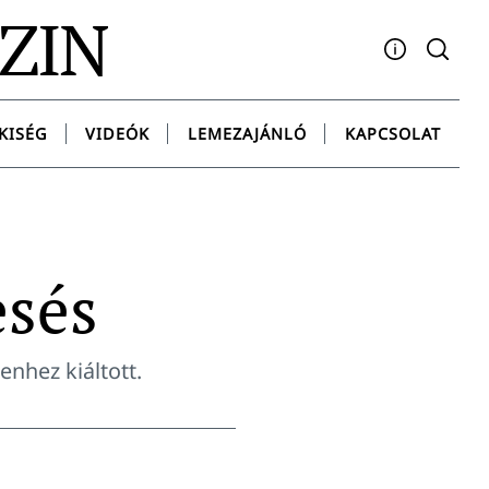
AZIN
Facebook
YouTube
Instagram
Twitter
Spotify
Messenge
KISÉG
VIDEÓK
LEMEZAJÁNLÓ
KAPCSOLAT
esés
enhez kiáltott.