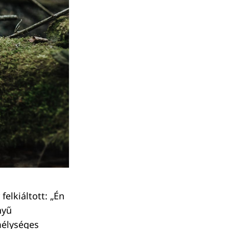
felkiáltott: „Én
nyű
mélységes