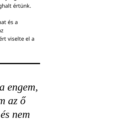
halt értünk.
mat és a
az
t viselte el a
na engem,
m az ő
 és nem