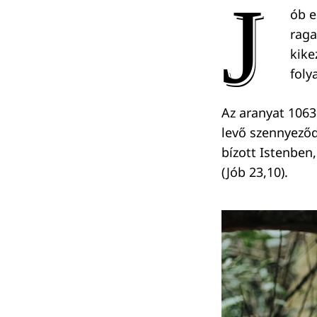
J
ób e
raga
kike
foly
Az aranyat 1063
levő szennyeződ
bízott Istenben,
(Jób 23,10).