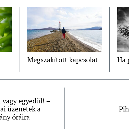
Megszakított kapcsolat
Ha 
vagy egyedül! –
iai üzenetek a
Pi
ny óráira