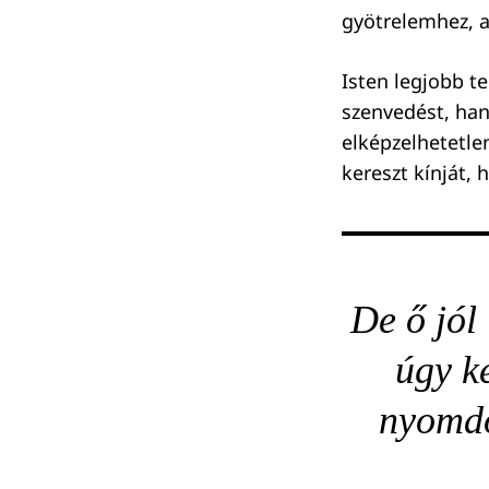
gyötrelemhez, a
Isten legjobb t
Keresés:
szenvedést, han
elképzelhetetle
kereszt kínját, 
De ő jól
úgy k
nyomdo