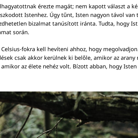
lhagyatottnak érezte magát; nem kapott választ a ké
szkodott Istenhez. Úgy tűnt, Isten nagyon távol van 
zdhetetlen bizalmat tanúsított iránta. Tudta, hogy Ist
amat során.
 Celsius-fokra kell hevíteni ahhoz, hogy megolvadjon
ések csak akkor kerülnek ki belőle, amikor az arany
 amikor az élete nehéz volt. Bízott abban, hogy Isten 