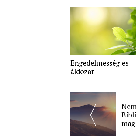
Engedelmesség és
áldozat
Post
Navigation
Nem 
Bibl
magá