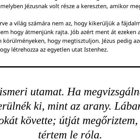
melyben Jézusnak volt része a kereszten, amikor meg
erve a világ számára nem az, hogy kikerüljük a fájdal
em hogy átmenjünk rajta. Jób azért ment át ezeken 
n körülményeken, hogy megtisztuljon. Jézus pedig azér
hogy létrehozza az egyetlen utat Istenhez.
 ismeri utamat. Ha megvizsgál
erülnék ki, mint az arany. Lába
kát követte; útját megőriztem,
tértem le róla.