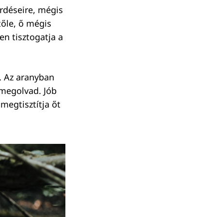
rdéseire, mégis
tőle, ő mégis
en tisztogatja a
. Az aranyban
 megolvad. Jób
megtisztítja őt