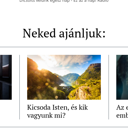
Dicsőíts velünk egész nap - Ez az a nap! Rádió
Neked ajánljuk:
Kicsoda Isten, és kik
Az 
vagyunk mi?
emb