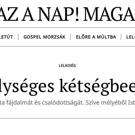
AZ A NAP! MAG
LETÚT
GOSPEL MORZSÁK
ELŐRE A MÚLTBA
LEL
LELKISÉG
ységes kétségbe
ta fájdalmát és csalódottságát. Szíve mélyéből Ist