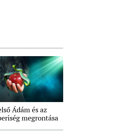
első Ádám és az
eriség megrontása