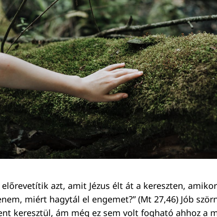
előrevetítik azt, amit Jézus élt át a kereszten, amikor 
enem, miért hagytál el engemet?” (Mt 27,46) Jób ször
nt keresztül, ám még ez sem volt fogható ahhoz a 