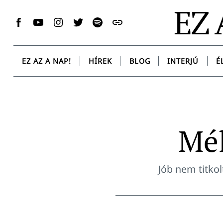
Skip
EZ 
to
Facebook
YouTube
Instagram
Twitter
Spotify
Messenger
content
EZ AZ A NAP!
HÍREK
BLOG
INTERJÚ
É
Mél
Jób nem titkol