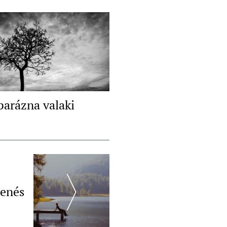
parázna valaki
henés