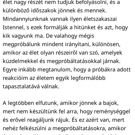
élet nagy részét nem tudjuk befolyásolni, és a
különböző időszakok jönnek és mennek.
Mindannyiunknak vannak ilyen életszakaszai
Istennel, s ezek formálják a hitünket és azt, hogy
kik vagyunk ma. De valahogy mégis
megpróbálunk mindent irányítani, különösen,
amikor az élet olyan részeiről van szó, amelyek
küzdelmekkel és megpróbáltatásokkal járnak.
Egyre inkább megtanulom, hogy a próbákra adott
reakcióim az életem egyik legformálóbb
tapasztalatává válnak.
A legtöbben elfutunk, amikor jönnek a bajok,
mert nem készültünk fel arra, hogy reménységgel
és erővel reagáljunk rájuk. És ez azért van, mert
nehéz felkészülni a megpróbáltatásokra, amikor