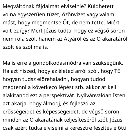
Megváltónak fájdalmat elviselnie? Küldhetett
volna egyszerűen tüzet, özönvizet vagy valami
mást, hogy megmentse Őt, de nem tette. Miért
Keresés:
volt ez így? Mert Jézus tudta, hogy ez végső soron
nem róla szól, hanem az Atyáról és az Ő akaratáról
szólt és szól ma is.
Ma is erre a gondolkodásmódra van szükségünk.
Ha azt hiszed, hogy az életed arról szól, hogy TE
hogyan tudsz előrehaladni, hogyan tudod
megtenni a következő lépést stb. akkor át kell
alakítanod ezt a perspektívát. Nyilvánvalóan Isten
azt akarja, hogy álmodj, és fejleszd az
erősségeidet és képességeidet, de végső soron
minden az Ő akaratának teljesítéséről szól. Jézus
csak azért tudta elviselni a keresztre feszítés előtti