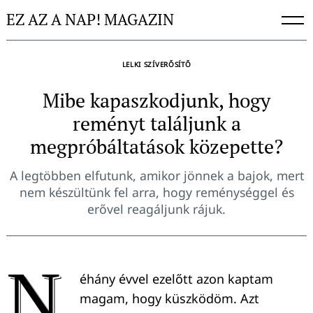
Skip
EZ AZ A NAP! MAGAZIN
to
content
LELKI SZÍVERŐSÍTŐ
Mibe kapaszkodjunk, hogy
reményt találjunk a
megpróbáltatások közepette?
A legtöbben elfutunk, amikor jönnek a bajok, mert
nem készültünk fel arra, hogy reménységgel és
erővel reagáljunk rájuk.
N
éhány évvel ezelőtt azon kaptam
magam, hogy küszködöm. Azt