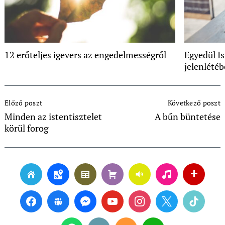
12 erőteljes igevers az engedelmességről
Egyedül I
jelenlété
Post
Előző poszt
Következő poszt
Navigation
Minden az istentisztelet
A bűn büntetése
körül forog