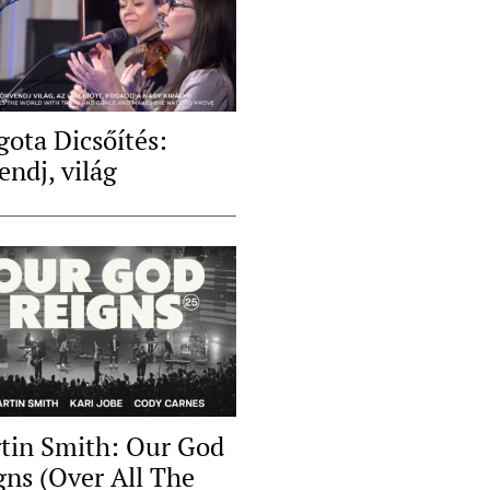
gota Dicsőítés:
endj, világ
tin Smith: Our God
gns (Over All The