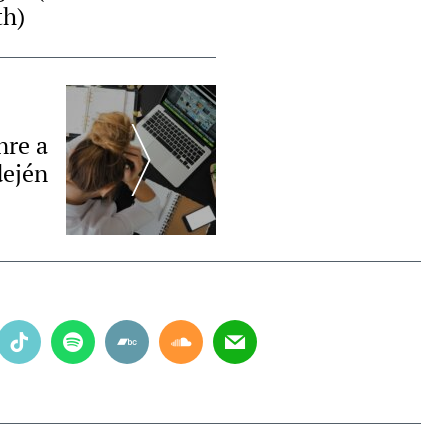
th)
nre a
dején