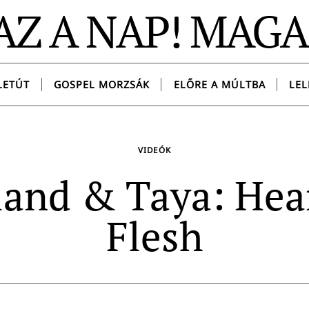
AZ A NAP! MAG
LETÚT
GOSPEL MORZSÁK
ELŐRE A MÚLTBA
LEL
VIDEÓK
land & Taya: Hea
Flesh