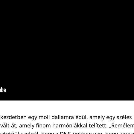
 kezdetben egy moll dallamra épül, amely egy széles
vált át, amely finom harmóniákkal telített. „Remélem,
tetőül szolgál, hogy a DNS-ünkben van, hogy keress