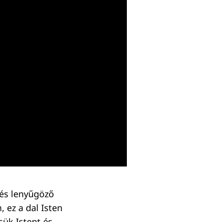
 és lenyűgöző
 ez a dal Isten
ük Istent és