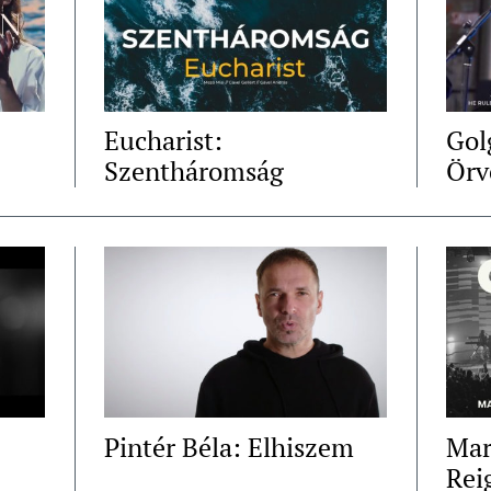
Eucharist:
Gol
Szentháromság
Örv
Pintér Béla: Elhiszem
Mar
Rei