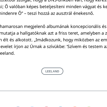
ki; Ő valóban képes beteljesíteni minden vágyat és ke
indenre Ő” – teszi hozzá az ausztrál énekesnő.
d hamarosan megjelenő albumának koncepcionális és
mutatja a hallgatóknak azt a friss teret, amelyben a 
n élt és alkotott. „Imádkozunk, hogy miközben az em
levelet írjon az Úrnak a szívükbe: ‘Szívem és testem a
 Leeland.
LEELAND