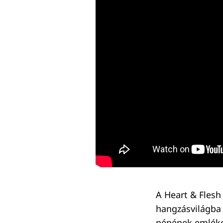
Keresés:
A Heart & Flesh
hangzásvilágba 
népének emlékez