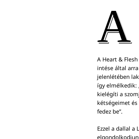
A
A Heart & Flesh 
intése által arr
jelenlétében la
így elmélkedik: 
kielégíti a szo
kétségeimet és 
fedez be”.
Ezzel a dallal a
elgondolkodjun