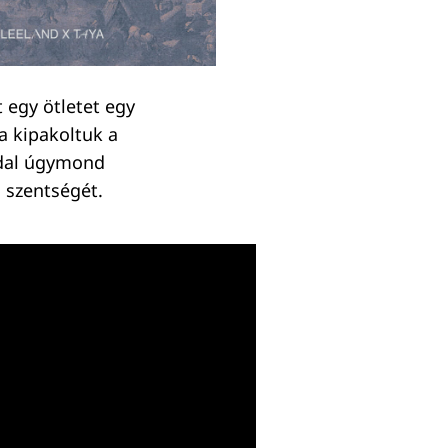
 egy ötletet egy
a kipakoltuk a
a dal úgymond
s szentségét.