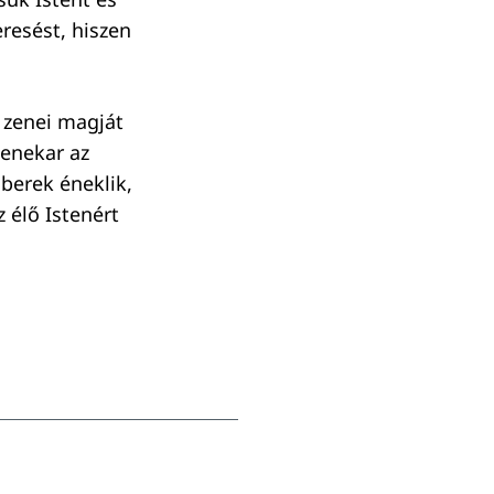
resést, hiszen
 zenei magját
zenekar az
berek éneklik,
z élő Istenért