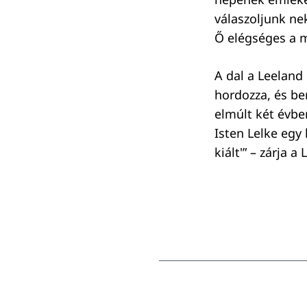
válaszoljunk ne
Ő elégséges a m
A dal a Leelan
hordozza, és be
elmúlt két évbe
Isten Lelke egy 
kiált'” – zárja a