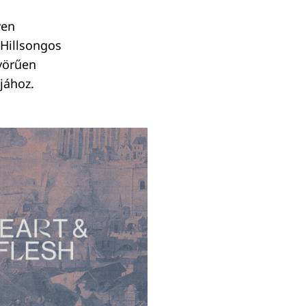
yen
 Hillsongos
yörűen
ájához.