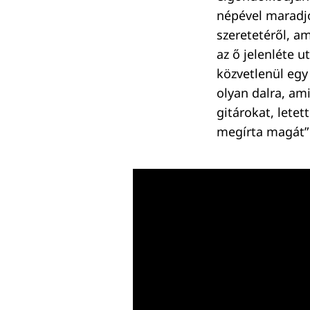
népével maradj
szeretetéről, a
az ő jelenléte u
közvetlenül egy
olyan dalra, am
gitárokat, lete
megírta magát” 