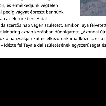
on, és elmélkedjünk végtelen
mi pedig vágyat ébreszt bennünk
tán az életünkben. A dal
 dalszerzős nap végén született, amikor Taya felvetett
it Mooring aznap korábban dúdolgatott. „Azonnal újr
ttük a hátizsákjainkat és elkezdtünk imádkozni… és 
– idézte fel Taya a dal születésének egyszerűségét é