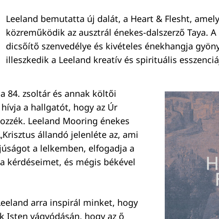
Leeland bemutatta új dalát, a Heart & Flesht, amel
közreműködik az ausztrál énekes-dalszerző Taya. A
dicsőítő szenvedélye és kivételes énekhangja gyön
illeszkedik a Leeland kreatív és spirituális esszenci
a 84. zsoltár és annak költői
a hívja a hallgatót, hogy az Úr
kozzék. Leeland Mooring énekes
„Krisztus állandó jelenléte az, ami
mjúságot a lelkemben, elfogadja a
a kérdéseimet, és mégis békével
 Leeland arra inspirál minket, hogy
k Isten vágyódásán, hogy az ő