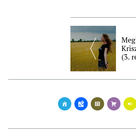
Post
Navigation
Megh
Kris
(3. r