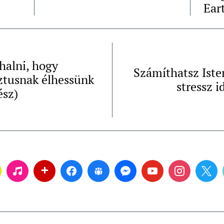
Ear
alni, hogy
Számíthatsz Iste
ztusnak élhessünk
stressz i
ész)