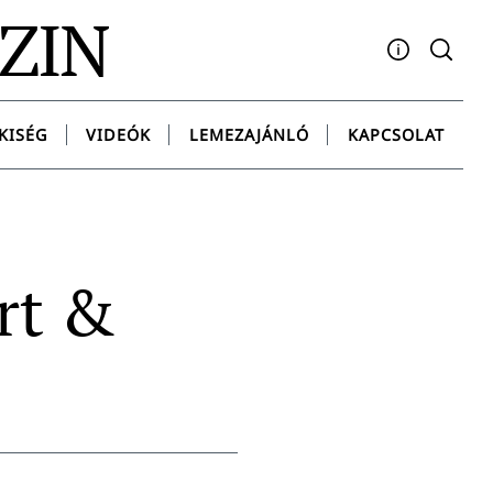
AZIN
Facebook
YouTube
Instagram
Twitter
Spotify
Messenge
KISÉG
VIDEÓK
LEMEZAJÁNLÓ
KAPCSOLAT
rt &