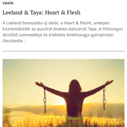
VIDEÓK
Leeland & Taya: Heart & Flesh
Keresés:
A Leeland bemutatta új dalát, a Heart & Flesht, amelyen
közreműködik az ausztrál énekes-dalszerző Taya. A Hillsongos
dicsőítő szenvedélye és kivételes énekhangja gyönyörűen
illeszkedik...