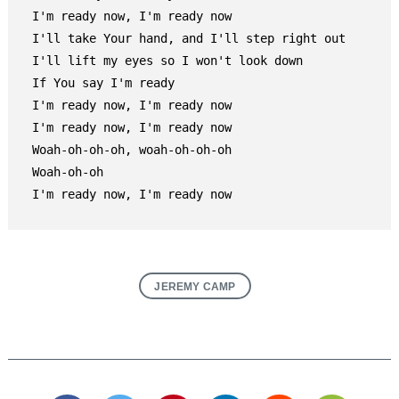
I'm ready now, I'm ready now

I'll take Your hand, and I'll step right out

I'll lift my eyes so I won't look down

If You say I'm ready

I'm ready now, I'm ready now

I'm ready now, I'm ready now

Woah-oh-oh-oh, woah-oh-oh-oh

Woah-oh-oh

I'm ready now, I'm ready now
JEREMY CAMP