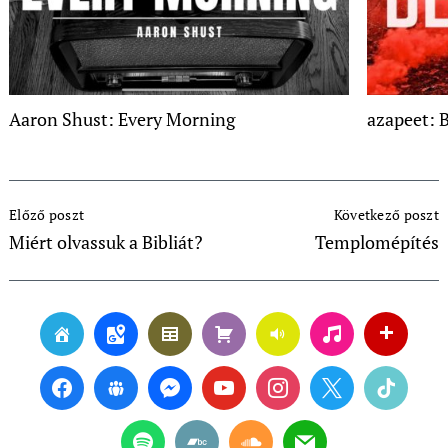
Aaron Shust: Every Morning
azapeet: 
Post
Előző poszt
Következő poszt
Navigation
Miért olvassuk a Bibliát?
Templomépítés