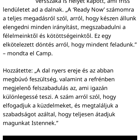
versszaka is helyet kapott, ami friss
lendületet ad a dalnak. „A ‘Ready Now’ számomra
a teljes megadásról szól, arról, hogy készen állunk
elengedni minden irányítást, megszabadulni a
félelmeinktől és kötöttségeinktől. Ez egy
elkötelezett döntés arról, hogy mindent feladunk.”
– mondta el Camp.
Hozzátette: „A dal nyers ereje és az abban
megbúvó feszültség, valamint a refrénben
megjelenő felszabadulás az, ami igazán
különlegessé teszi. A szám arról szól, hogy
elfogadjuk a küzdelmeket, és megtaláljuk a
szabadságot azáltal, hogy teljesen átadjuk
magunkat Istennek.”