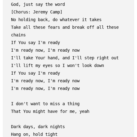
God, just say the word

[Chorus: Jeremy Camp]

No holding back, do whatever it takes

Take all these fears and break off all these 
chains

If You say I'm ready

I'm ready now, I'm ready now

I'll take Your hand, and I'll step right out

I'll lift my eyes so I won't look down

If You say I'm ready

I'm ready now, I'm ready now

I'm ready now, I'm ready now

I don't want to miss a thing

That You might have for me, yeah

Dark days, dark nights

Hang on, hold tight
