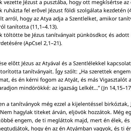
k vezette Jézust a pusztába, hogy ott megkísértse az 
k ruházta fel erővel Jézust földi szolgálata kezdetén (
lt arról, hogy az Atya adja a Szentlelket, amikor tanít
l tanította (11,1–4.13).
k töltötte be Jézus tanítványait pünkösdkor, és adott 
detésére (ApCsel 2,1–21).
ése előtt Jézus az Atyával és a Szentlélekkel kapcsolat
torította tanítványait. Így szólt: „Ha szerettek enge
mat, és én kérni fogom az Atyát, és más Vigasztalót 
radjon mindörökké: az igazság Lelkét…” (Jn 14,15–17
n a tanítványok még ezzel a kijelentéssel birkóztak, 
Nem hagylak titeket árván, eljövök hozzátok. Még eg
többé engem, de ti megláttok majd, mert én élek, és t
egtudjátok, hogy én az én Atyámban vagyok, és ti 