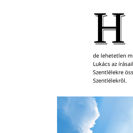
H
de lehetetlen m
Lukács az írása
Szentlélekre ös
Szentlélekről.