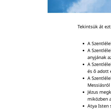
Tekintsük át ezt
A Szentléle
A Szentlél
anyjának az
Keresés:
A Szentléle
és ő adott 
A Szentléle
Messiásról 
Jézus megk
miközben 
Atya Isten s