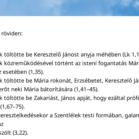
 röviden:
k töltötte be Keresztelő Jánost anyja méhében (Lk 1,1
ek közreműködésével történt az isteni fogantatás Már
 esetében (1,35).
k töltötte be Mária rokonát, Erzsébetet, Keresztelő J
erőt neki Mária bátorítására (1,41–45).
k töltötte be Zakariást, János apját, hogy ezáltal pró
(1,67–75).
eresztelkedésekor a Szentlélek testi formában, galam
az
zólt (3,22).