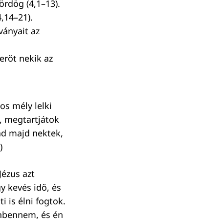
ördög (4,1–13).
4,14–21).
ványait az
erőt nekik az
os mély lelki
m, megtartjátok
ad majd nektek,
)
Jézus azt
y kevés idő, és
i is élni fogtok.
énbennem, és én