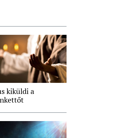
s kiküldi a
enkettőt