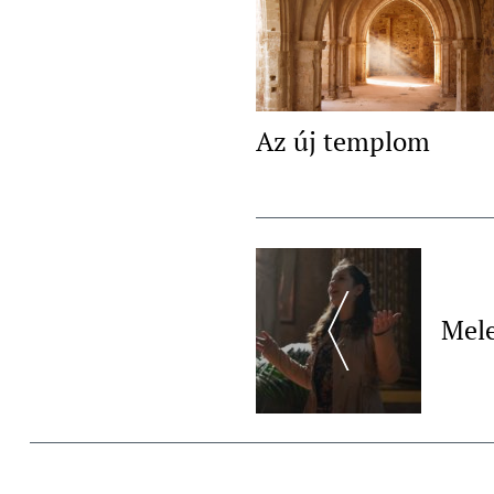
Az új templom
Post
Navigation
Mele