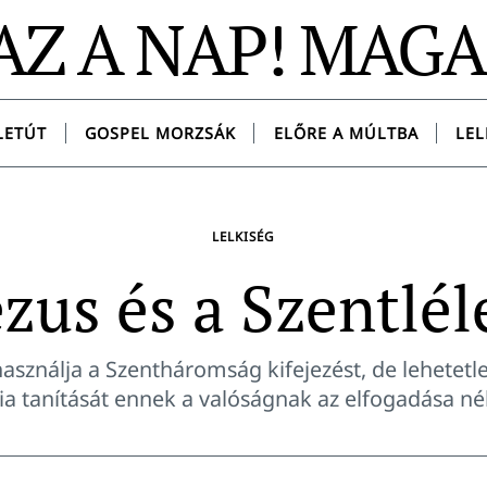
AZ A NAP! MAG
LETÚT
GOSPEL MORZSÁK
ELŐRE A MÚLTBA
LEL
LELKISÉG
ézus és a Szentlél
használja a Szentháromság kifejezést, de lehetetl
lia tanítását ennek a valóságnak az elfogadása nél