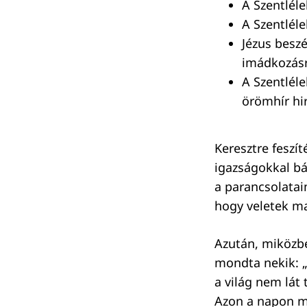
A Szentléle
A Szentléle
Jézus beszé
imádkozásró
A Szentléle
örömhír hir
Keresztre feszít
igazságokkal bá
a parancsolatai
hogy veletek ma
Azután, miközbe
mondta nekik: „
a világ nem lát 
Azon a napon m