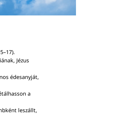
5–17).
iának, Jézus
ános édesanyját,
fétálhasson a
bként leszállt,