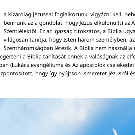
a kizárólag Jézussal foglalkozunk, vigyázni kell, ne
bennünk az a gondolat, hogy Jézus elkülönül(t) az A
Szentlélektől. Ez az igazság titokzatos, a Biblia ug
világosan tanítja, hogy Isten három személyben, az
Szentháromságban létezik. A Biblia nem használja ez
egérteni a Biblia tanítását ennek a valóságnak az elf
iban (Lukács evangéliuma és Az apostolok cselekedete
szpontosított, hogy így nyújtson ismeretet Jézusról é