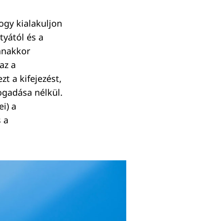
hogy kialakuljon
tyától és a
yanakkor
az a
t a kifejezést,
ogadása nélkül.
i) a
s a