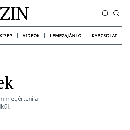
AZIN
Facebook
YouTube
Instagram
Twitter
Spotify
Messenge
KISÉG
VIDEÓK
LEMEZAJÁNLÓ
KAPCSOLAT
ek
en megérteni a
kül.