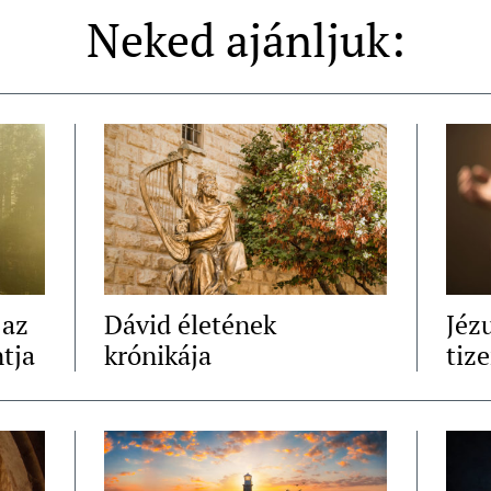
Neked ajánljuk:
 az
Dávid életének
Jézu
tja
krónikája
tiz