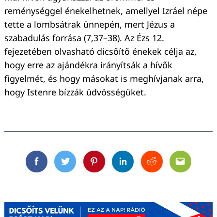
reménységgel énekelhetnek, amellyel Izráel népe
tette a lombsátrak ünnepén, mert Jézus a
szabadulás forrása (7,37–38). Az Ézs 12.
fejezetében olvasható dicsőítő énekek célja az,
hogy erre az ajándékra irányítsák a hívők
figyelmét, és hogy másokat is meghívjanak arra,
hogy Istenre bízzák üdvösségüket.
Facebook
Twitter
Pinterest
Linkedin
Reddit
Email