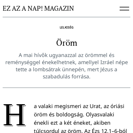
Skip
EZ AZ A NAP! MAGAZIN
to
content
LELKISÉG
Öröm
A mai hívők ugyanazzal az örömmel és
reménységgel énekelhetnek, amellyel Izráel népe
tette a lombsátrak ünnepén, mert Jézus a
szabadulás forrása.
H
a valaki megismeri az Urat, az óriási
öröm és boldogság. Olyasvalaki
énekli ezt a két éneket, akiben
túlcsordul az öröm. Az Ézs 12,1–6-ból