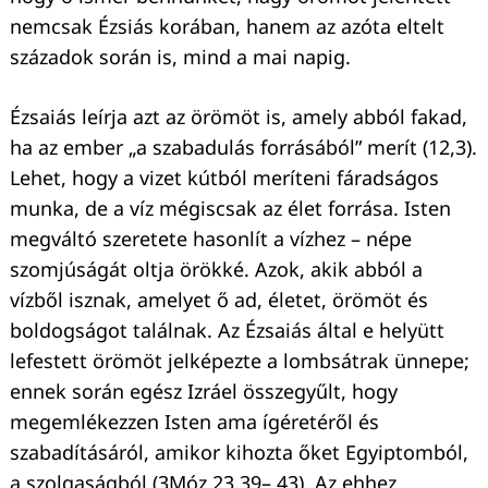
nemcsak Ézsiás korában, hanem az azóta eltelt
századok során is, mind a mai napig.
Ézsaiás leírja azt az örömöt is, amely abból fakad,
ha az ember „a szabadulás forrásából” merít (12,3).
Lehet, hogy a vizet kútból meríteni fáradságos
Keresés:
munka, de a víz mégiscsak az élet forrása. Isten
megváltó szeretete hasonlít a vízhez – népe
szomjúságát oltja örökké. Azok, akik abból a
vízből isznak, amelyet ő ad, életet, örömöt és
boldogságot találnak. Az Ézsaiás által e helyütt
lefestett örömöt jelképezte a lombsátrak ünnepe;
ennek során egész Izráel összegyűlt, hogy
megemlékezzen Isten ama ígéretéről és
szabadításáról, amikor kihozta őket Egyiptomból,
a szolgaságból (3Móz 23,39– 43). Az ehhez