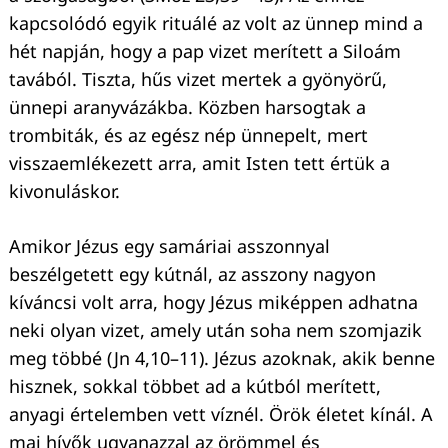
kapcsolódó egyik rituálé az volt az ünnep mind a
hét napján, hogy a pap vizet merített a Siloám
tavából. Tiszta, hűs vizet mertek a gyönyörű,
ünnepi aranyvázákba. Közben harsogtak a
trombiták, és az egész nép ünnepelt, mert
visszaemlékezett arra, amit Isten tett értük a
kivonuláskor.
Amikor Jézus egy samáriai asszonnyal
beszélgetett egy kútnál, az asszony nagyon
kíváncsi volt arra, hogy Jézus miképpen adhatna
neki olyan vizet, amely után soha nem szomjazik
meg többé (Jn 4,10–11). Jézus azoknak, akik benne
hisznek, sokkal többet ad a kútból merített,
anyagi értelemben vett víznél. Örök életet kínál. A
mai hívők ugyanazzal az örömmel és