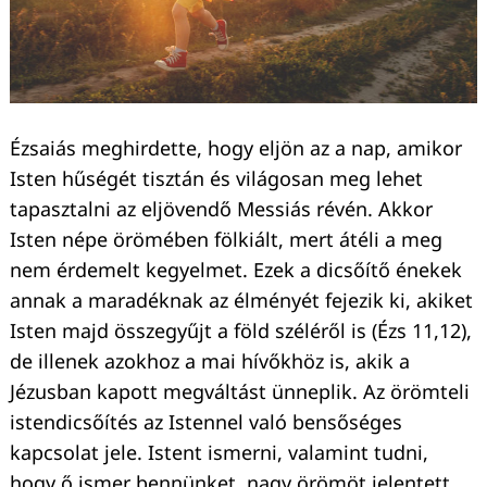
Ézsaiás meghirdette, hogy eljön az a nap, amikor
Isten hűségét tisztán és világosan meg lehet
tapasztalni az eljövendő Messiás révén. Akkor
Isten népe örömében fölkiált, mert átéli a meg
nem érdemelt kegyelmet. Ezek a dicsőítő énekek
annak a maradéknak az élményét fejezik ki, akiket
Isten majd összegyűjt a föld széléről is (Ézs 11,12),
de illenek azokhoz a mai hívőkhöz is, akik a
Jézusban kapott megváltást ünneplik. Az örömteli
istendicsőítés az Istennel való bensőséges
kapcsolat jele. Istent ismerni, valamint tudni,
hogy ő ismer bennünket, nagy örömöt jelentett