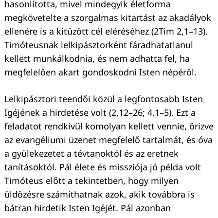
hasonlította, mivel mindegyik életforma
megkövetelte a szorgalmas kitartást az akadályok
ellenére is a kitűzött cél eléréséhez (2Tim 2,1–13).
Timóteusnak lelkipásztorként fáradhatatlanul
kellett munkálkodnia, és nem adhatta fel, ha
Keresés:
megfelelően akart gondoskodni Isten népéről.
Lelkipásztori teendői közül a legfontosabb Isten
Igéjének a hirdetése volt (2,12–26; 4,1–5). Ezt a
feladatot rendkívül komolyan kellett vennie, őrizve
az evangéliumi üzenet megfelelő tartalmát, és óva
a gyülekezetet a tévtanoktól és az eretnek
tanításoktól. Pál élete és missziója jó példa volt
Timóteus előtt a tekintetben, hogy milyen
üldözésre számíthatnak azok, akik továbbra is
bátran hirdetik Isten Igéjét. Pál azonban