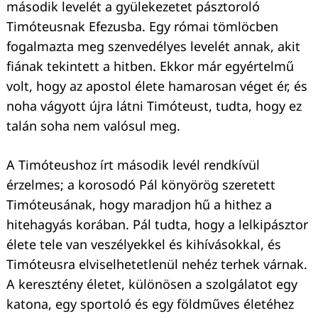
második levelét a gyülekezetet pásztoroló
Timóteusnak Efezusba. Egy római tömlöcben
fogalmazta meg szenvedélyes levelét annak, akit
fiának tekintett a hitben. Ekkor már egyértelmű
volt, hogy az apostol élete hamarosan véget ér, és
noha vágyott újra látni Timóteust, tudta, hogy ez
talán soha nem valósul meg.
A Timóteushoz írt második levél rendkívül
érzelmes; a korosodó Pál könyörög szeretett
Timóteusának, hogy maradjon hű a hithez a
hitehagyás korában. Pál tudta, hogy a lelkipásztor
élete tele van veszélyekkel és kihívásokkal, és
Timóteusra elviselhetetlenül nehéz terhek várnak.
A keresztény életet, különösen a szolgálatot egy
katona, egy sportoló és egy földműves életéhez