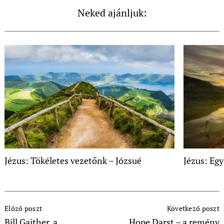
Neked ajánljuk:
Jézus: Tökéletes vezetőnk – Józsué
Jézus: Eg
Post
Előző poszt
Következő poszt
Navigation
Bill Gaither, a
Hope Darst – a remény