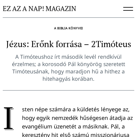
Skip
EZ AZ A NAP! MAGAZIN
to
content
A BIBLIA KÖNYVEI
Jézus: Erőnk forrása – 2Timóteus
A Timóteushoz írt második levél rendkívül
érzelmes; a korosodó Pál könyörög szeretett
Timóteusának, hogy maradjon hű a hithez a
hitehagyás korában.
I
sten népe számára a küldetés lényege az,
hogy egyik nemzedék hűségesen átadja az
evangélium üzenetét a másiknak. Pál, a
keresztény hit első számú misszionáriusa