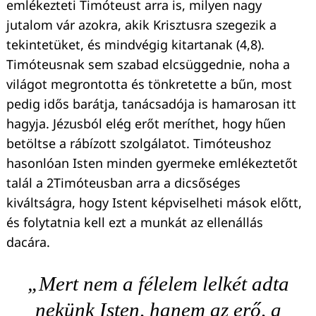
emlékezteti Timóteust arra is, milyen nagy
jutalom vár azokra, akik Krisztusra szegezik a
tekintetüket, és mindvégig kitartanak (4,8).
Timóteusnak sem szabad elcsüggednie, noha a
világot megrontotta és tönkretette a bűn, most
pedig idős barátja, tanácsadója is hamarosan itt
hagyja. Jézusból elég erőt meríthet, hogy hűen
betöltse a rábízott szolgálatot. Timóteushoz
hasonlóan Isten minden gyermeke emlékeztetőt
talál a 2Timóteusban arra a dicsőséges
kiváltságra, hogy Istent képviselheti mások előtt,
és folytatnia kell ezt a munkát az ellenállás
dacára.
„Mert nem a félelem lelkét adta
nekünk Isten, hanem az erő, a