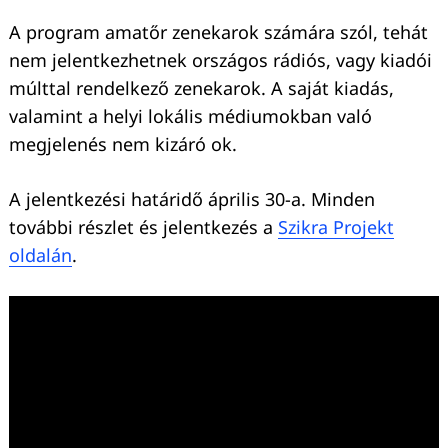
A program amatőr zenekarok számára szól, tehát
nem jelentkezhetnek országos rádiós, vagy kiadói
múlttal rendelkező zenekarok. A saját kiadás,
valamint a helyi lokális médiumokban való
megjelenés nem kizáró ok.
A jelentkezési határidő április 30-a. Minden
további részlet és jelentkezés a
Szikra Projekt
Keresés:
oldalán
.