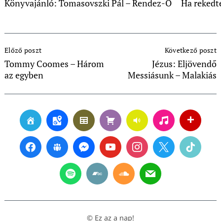
Könyvajánló: Tomasovszki Pál – Rendez-Ő
Ha rekedte
Post
Előző poszt
Következő poszt
Navigation
Tommy Coomes – Három
Jézus: Eljövendő
az egyben
Messiásunk – Malakiás
© Ez az a nap!