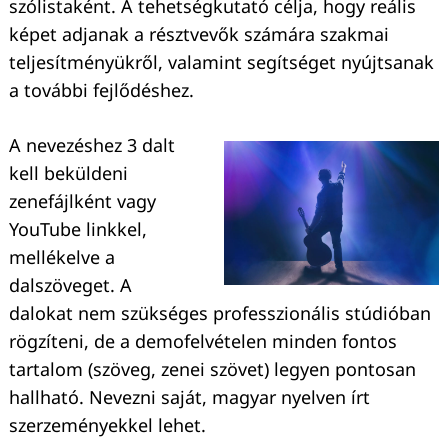
szólistaként. A tehetségkutató célja, hogy reális
képet adjanak a résztvevők számára szakmai
teljesítményükről, valamint segítséget nyújtsanak
a további fejlődéshez.
A nevezéshez 3 dalt
kell beküldeni
zenefájlként vagy
YouTube linkkel,
mellékelve a
dalszöveget. A
dalokat nem szükséges professzionális stúdióban
rögzíteni, de a demofelvételen minden fontos
tartalom (szöveg, zenei szövet) legyen pontosan
hallható. Nevezni saját, magyar nyelven írt
szerzeményekkel lehet.