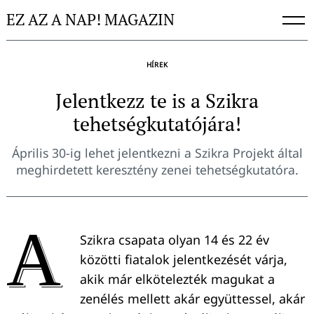
Skip
EZ AZ A NAP! MAGAZIN
to
content
HÍREK
Jelentkezz te is a Szikra
tehetségkutatójára!
Április 30-ig lehet jelentkezni a Szikra Projekt által
meghirdetett keresztény zenei tehetségkutatóra.
A
Szikra csapata olyan 14 és 22 év
közötti fiatalok jelentkezését várja,
akik már elkötelezték magukat a
zenélés mellett akár együttessel, akár