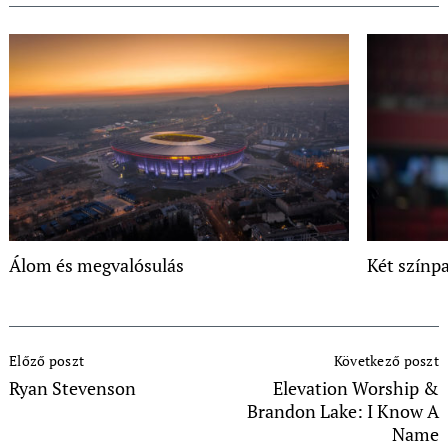
Álom és megvalósulás
Két színp
Post
Előző poszt
Következő poszt
Navigation
Ryan Stevenson
Elevation Worship &
Brandon Lake: I Know A
Name