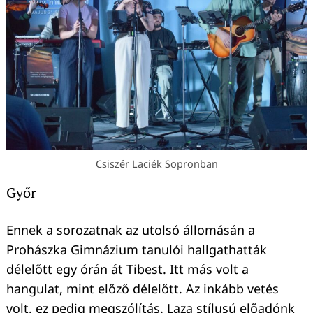
Csiszér Laciék Sopronban
Győr
Ennek a sorozatnak az utolsó állomásán a
Keresés:
Prohászka Gimnázium tanulói hallgathatták
délelőtt egy órán át Tibest. Itt más volt a
hangulat, mint előző délelőtt. Az inkább vetés
volt, ez pedig megszólítás. Laza stílusú előadónk