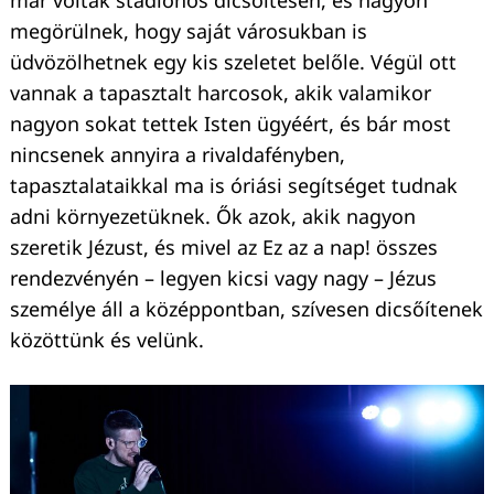
megörülnek, hogy saját városukban is
üdvözölhetnek egy kis szeletet belőle. Végül ott
vannak a tapasztalt harcosok, akik valamikor
nagyon sokat tettek Isten ügyéért, és bár most
nincsenek annyira a rivaldafényben,
tapasztalataikkal ma is óriási segítséget tudnak
adni környezetüknek. Ők azok, akik nagyon
szeretik Jézust, és mivel az Ez az a nap! összes
rendezvényén – legyen kicsi vagy nagy – Jézus
személye áll a középpontban, szívesen dicsőítenek
közöttünk és velünk.