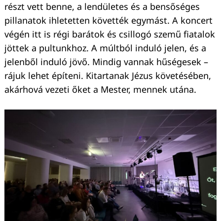
részt vett benne, a lendületes és a bensőséges
pillanatok ihletetten követték egymást. A koncert
végén itt is régi barátok és csillogó szemű fiatalok
jöttek a pultunkhoz. A múltból induló jelen, és a
jelenből induló jövő. Mindig vannak hűségesek –
rájuk lehet építeni. Kitartanak Jézus követésében,
akárhová vezeti őket a Mester, mennek utána.