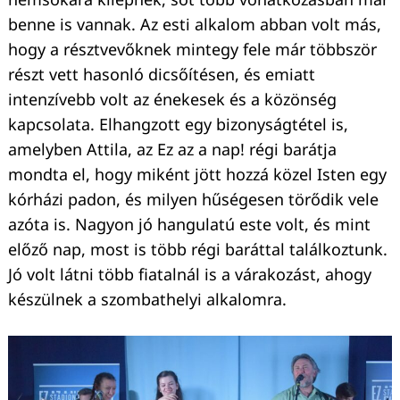
benne is vannak. Az esti alkalom abban volt más,
hogy a résztvevőknek mintegy fele már többször
részt vett hasonló dicsőítésen, és emiatt
intenzívebb volt az énekesek és a közönség
kapcsolata. Elhangzott egy bizonyságtétel is,
amelyben Attila, az Ez az a nap! régi barátja
mondta el, hogy miként jött hozzá közel Isten egy
kórházi padon, és milyen hűségesen törődik vele
azóta is. Nagyon jó hangulatú este volt, és mint
előző nap, most is több régi baráttal találkoztunk.
Jó volt látni több fiatalnál is a várakozást, ahogy
készülnek a szombathelyi alkalomra.