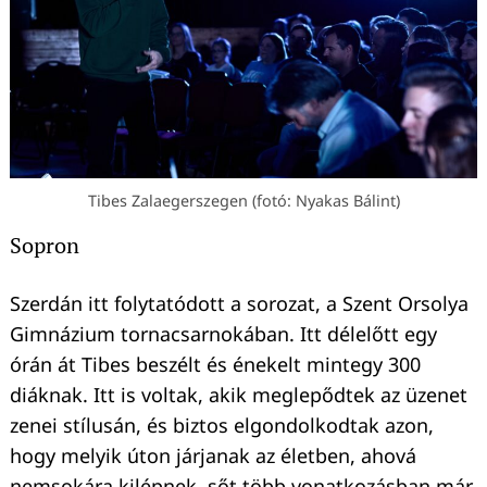
Tibes Zalaegerszegen (fotó: Nyakas Bálint)
Sopron
Szerdán itt folytatódott a sorozat, a Szent Orsolya
Gimnázium tornacsarnokában. Itt délelőtt egy
órán át Tibes beszélt és énekelt mintegy 300
diáknak. Itt is voltak, akik meglepődtek az üzenet
zenei stílusán, és biztos elgondolkodtak azon,
hogy melyik úton járjanak az életben, ahová
nemsokára kilépnek, sőt több vonatkozásban már