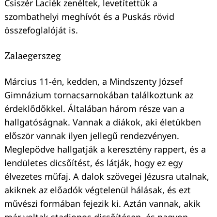
Csiszér Laciék zenéltek, levetítettük a
szombathelyi meghívót és a Puskás rövid
összefoglalóját is.
Zalaegerszeg
Március 11-én, kedden, a Mindszenty József
Gimnázium tornacsarnokában találkoztunk az
érdeklődőkkel. Általában három része van a
hallgatóságnak. Vannak a diákok, aki életükben
először vannak ilyen jellegű rendezvényen.
Meglepődve hallgatják a keresztény rappert, és a
lendületes dicsőítést, és látják, hogy ez egy
élvezetes műfaj. A dalok szövegei Jézusra utalnak,
akiknek az előadók végtelenül hálásak, és ezt
művészi formában fejezik ki. Aztán vannak, akik
már voltak stadionos dicsőítésen, és nagyon