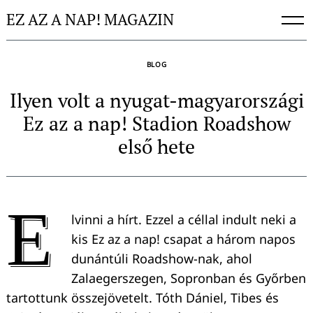
Skip
EZ AZ A NAP! MAGAZIN
to
content
BLOG
Ilyen volt a nyugat-magyarországi
Ez az a nap! Stadion Roadshow
első hete
E
lvinni a hírt. Ezzel a céllal indult neki a
kis Ez az a nap! csapat a három napos
dunántúli Roadshow-nak, ahol
Zalaegerszegen, Sopronban és Győrben
tartottunk összejövetelt. Tóth Dániel, Tibes és