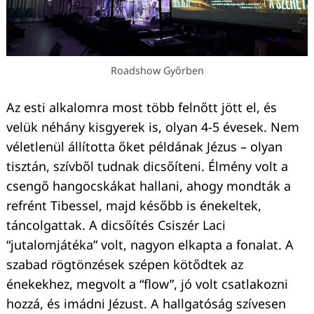
Roadshow Győrben
Az esti alkalomra most több felnőtt jött el, és
velük néhány kisgyerek is, olyan 4-5 évesek. Nem
véletlenül állította őket példának Jézus – olyan
tisztán, szívből tudnak dicsőíteni. Élmény volt a
csengő hangocskákat hallani, ahogy mondták a
refrént Tibessel, majd később is énekeltek,
táncolgattak. A dicsőítés Csiszér Laci
“jutalomjátéka” volt, nagyon elkapta a fonalat. A
szabad rögtönzések szépen kötődtek az
énekekhez, megvolt a “flow”, jó volt csatlakozni
hozzá, és imádni Jézust. A hallgatóság szívesen