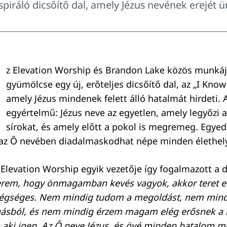
spiráló dicsőítő dal, amely Jézus nevének erejét ü
z Elevation Worship és Brandon Lake közös munká
gyümölcse egy új, erőteljes dicsőítő dal, az „I Kno
amely Jézus mindenek felett álló hatalmát hirdeti. 
egyértelmű: Jézus neve az egyetlen, amely legyőzi a h
sírokat, és amely előtt a pokol is megremeg. Egye
 az Ő nevében diadalmaskodhat népe minden élethel
 Elevation Worship egyik vezetője így fogalmazott a 
erem, hogy önmagamban kevés vagyok, akkor teret 
légséges. Nem mindig tudom a megoldást, nem mind
ngásból, és nem mindig érzem magam elég erősnek a
 aki igen. Az Ő neve Jézus, és övé minden hatalom 