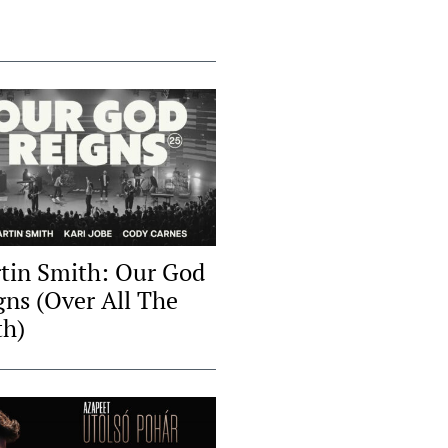
tin Smith: Our God
gns (Over All The
th)