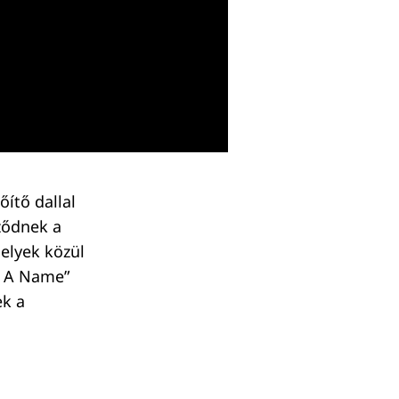
ítő dallal
ződnek a
melyek közül
w A Name”
ek a