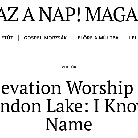
AZ A NAP! MAG
LETÚT
GOSPEL MORZSÁK
ELŐRE A MÚLTBA
LEL
VIDEÓK
levation Worship
ndon Lake: I Kn
Name