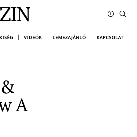
AZIN
Facebook
YouTube
Instagram
Twitter
Spotify
Messenge
KISÉG
VIDEÓK
LEMEZAJÁNLÓ
KAPCSOLAT
 &
ow A