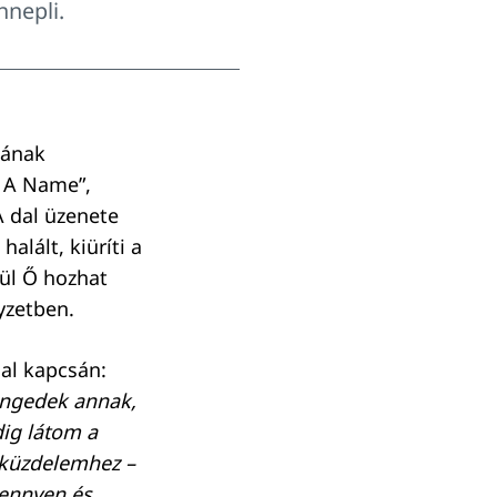
nnepli.
jának
w A Name”,
A dal üzenete
alált, kiüríti a
dül Ő hozhat
yzetben.
dal kapcsán:
engedek annak,
ig látom a
 küzdelemhez –
mennyen és