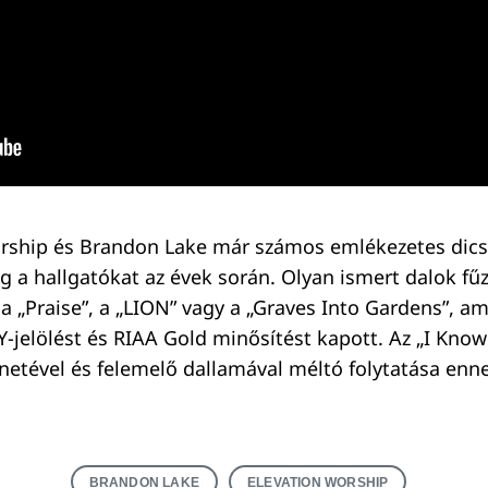
rship és Brandon Lake már számos emlékezetes dicső
 a hallgatókat az évek során. Olyan ismert dalok fű
a „Praise”, a „LION” vagy a „Graves Into Gardens”, a
jelölést és RIAA Gold minősítést kapott. Az „I Kno
enetével és felemelő dallamával méltó folytatása enn
BRANDON LAKE
ELEVATION WORSHIP