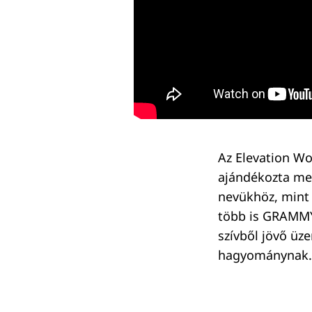
Keresés:
Az Elevation Wo
ajándékozta meg
nevükhöz, mint 
több is GRAMMY-
szívből jövő üz
hagyománynak.