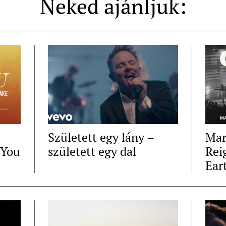
Neked ajánljuk:
Született egy lány –
Mar
 You
született egy dal
Rei
Ear