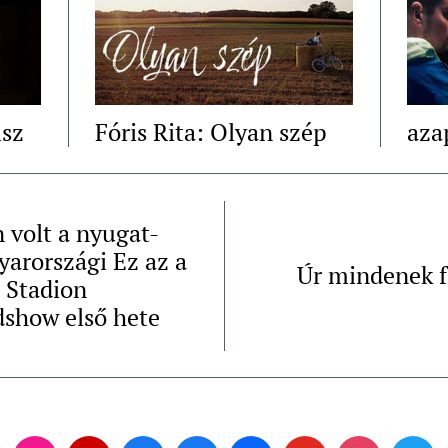
lsz
Fóris Rita: Olyan szép
aza
n volt a nyugat-
arországi Ez az a
Úr mindenek f
 Stadion
show első hete