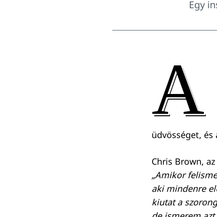
Egy in
A
üdvösséget, és
Chris Brown, az
„Amikor felism
aki mindenre e
kiutat a szoro
de ismerem azt,