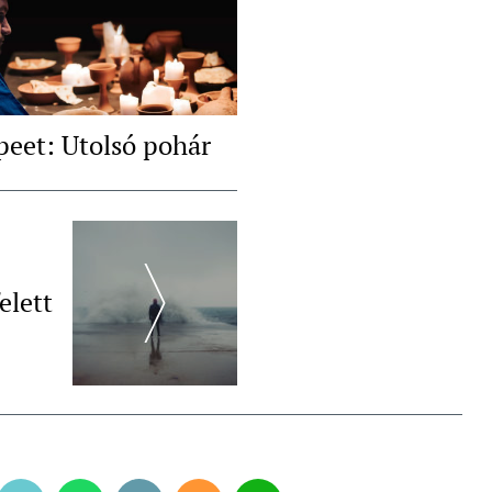
peet: Utolsó pohár
elett