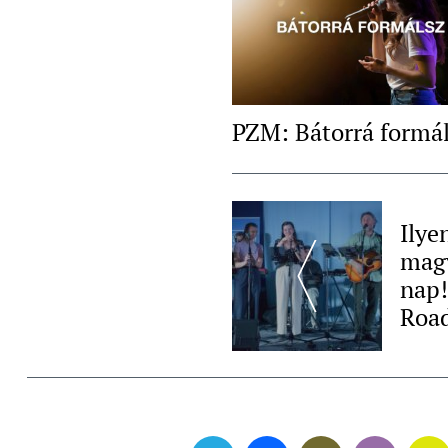
PZM: Bátorrá formá
Post
Navigation
Ilye
magy
nap!
Road