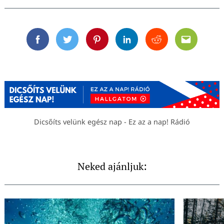
Facebook
Twitter
Pinterest
Linkedin
Reddit
Email
Dicsőíts velünk egész nap - Ez az a nap! Rádió
Neked ajánljuk: