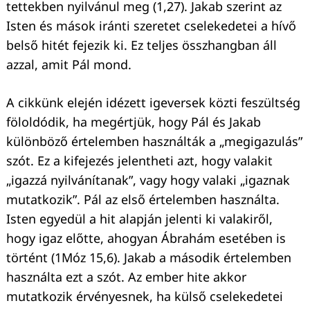
tettekben nyilvánul meg (1,27). Jakab szerint az
Isten és mások iránti szeretet cselekedetei a hívő
belső hitét fejezik ki. Ez teljes összhangban áll
azzal, amit Pál mond.
A cikkünk elején idézett igeversek közti feszültség
Keresés:
föloldódik, ha megértjük, hogy Pál és Jakab
különböző értelemben használták a „megigazulás”
szót. Ez a kifejezés jelentheti azt, hogy valakit
„igazzá nyilvánítanak”, vagy hogy valaki „igaznak
mutatkozik”. Pál az első értelemben használta.
Isten egyedül a hit alapján jelenti ki valakiről,
hogy igaz előtte, ahogyan Ábrahám esetében is
történt (1Móz 15,6). Jakab a második értelemben
használta ezt a szót. Az ember hite akkor
mutatkozik érvényesnek, ha külső cselekedetei