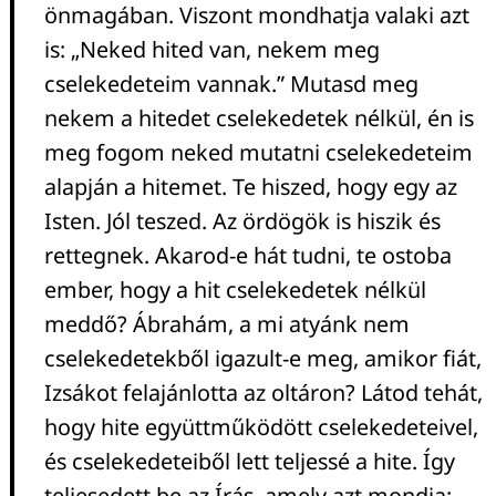
önmagában. Viszont mondhatja valaki azt
is: „Neked hited van, nekem meg
cselekedeteim vannak.” Mutasd meg
nekem a hitedet cselekedetek nélkül, én is
meg fogom neked mutatni cselekedeteim
alapján a hitemet. Te hiszed, hogy egy az
Isten. Jól teszed. Az ördögök is hiszik és
rettegnek. Akarod-e hát tudni, te ostoba
ember, hogy a hit cselekedetek nélkül
meddő? Ábrahám, a mi atyánk nem
cselekedetekből igazult-e meg, amikor fiát,
Izsákot felajánlotta az oltáron? Látod tehát,
hogy hite együttműködött cselekedeteivel,
és cselekedeteiből lett teljessé a hite. Így
teljesedett be az Írás, amely azt mondja: