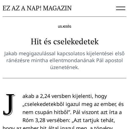
Skip
EZ AZ A NAP! MAGAZIN
to
content
LELKISÉG
Hit és cselekedetek
Jakab megigazulással kapcsolatos kijelentései első
ránézésre mintha ellentmondanának Pál apostol
üzenetének.
J
akab a 2,24 versben kijelenti, hogy
„cselekedetekből igazul meg az ember, és
nem csupán hitből”. Pál viszont azt írta a
Róm 3,28 versében: „Azt tartjuk tehát,
hogy az ember hit által igazul meg, a törvény