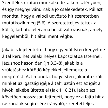
Szentlélek ezután munkálkodik a keresztényben,
és így megnyilvánulnak a jó cselekedetek. Pál azt
mondta, hogy a valódi üdvözítő hit szeretetben
mutatkozik meg (5,6). A szeretetteljes tettek a
külső, látható jelei ama belső változásnak, amely
kegyelemből, hit által ment végbe.
Jakab is kijelentette, hogy egyedül Isten kegyelme
által kerülhet valaki helyes kapcsolatba Istennel.
Jézushoz hasonlóan (Jn 3,3–8) Jakab is a
születéshez kötődő képekkel jellemezte a
megtérést. Azt mondta, hogy Isten „akarata szült
minket az igazság igéje által”, aztán ezt az igét a
hívők lelkébe ültette el (Jak 1,18.21). Jakab ezt
követően hosszasan fejtegeti, hogy ez a fajta hit a
rászorulók segítésére irányuló, szeretetteljes