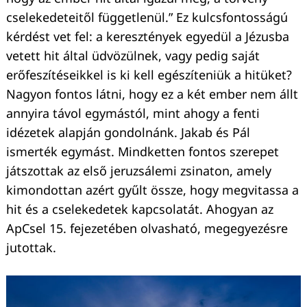
cselekedeteitől függetlenül.” Ez kulcsfontosságú
kérdést vet fel: a keresztények egyedül a Jézusba
vetett hit által üdvözülnek, vagy pedig saját
erőfeszítéseikkel is ki kell egészíteniük a hitüket?
Nagyon fontos látni, hogy ez a két ember nem állt
annyira távol egymástól, mint ahogy a fenti
idézetek alapján gondolnánk. Jakab és Pál
ismerték egymást. Mindketten fontos szerepet
játszottak az első jeruzsálemi zsinaton, amely
kimondottan azért gyűlt össze, hogy megvitassa a
hit és a cselekedetek kapcsolatát. Ahogyan az
ApCsel 15. fejezetében olvasható, megegyezésre
jutottak.