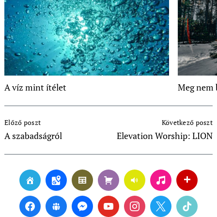
A víz mint ítélet
Meg nem 
Post
Előző poszt
Következő poszt
Navigation
A szabadságról
Elevation Worship: LION