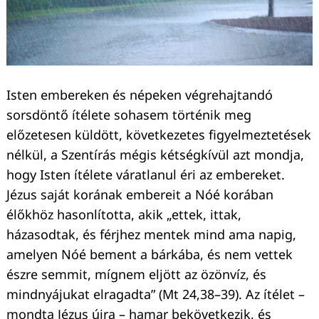
Isten embereken és népeken végrehajtandó
sorsdöntő ítélete sohasem történik meg
előzetesen küldött, következetes figyelmeztetések
nélkül, a Szentírás mégis kétségkívül azt mondja,
Keresés:
hogy Isten ítélete váratlanul éri az embereket.
Jézus saját korának embereit a Nóé korában
élőkhöz hasonlította, akik „ettek, ittak,
házasodtak, és férjhez mentek mind ama napig,
amelyen Nóé bement a bárkába, és nem vettek
észre semmit, mígnem eljött az özönvíz, és
mindnyájukat elragadta” (Mt 24,38–39). Az ítélet –
mondta Jézus újra – hamar bekövetkezik, és