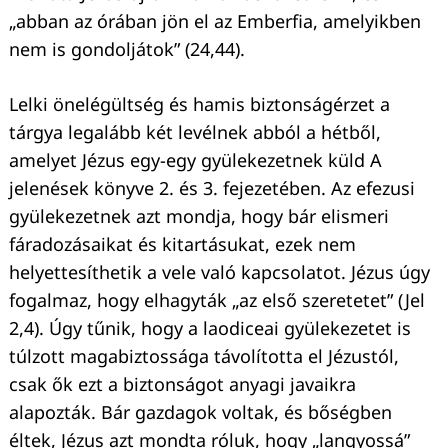
„abban az órában jön el az Emberfia, amelyikben
nem is gondoljátok” (24,44).
Lelki önelégültség és hamis biztonságérzet a
tárgya legalább két levélnek abból a hétből,
amelyet Jézus egy-egy gyülekezetnek küld A
jelenések könyve 2. és 3. fejezetében. Az efezusi
gyülekezetnek azt mondja, hogy bár elismeri
fáradozásaikat és kitartásukat, ezek nem
helyettesíthetik a vele való kapcsolatot. Jézus úgy
fogalmaz, hogy elhagyták „az első szeretetet” (Jel
2,4). Úgy tűnik, hogy a laodiceai gyülekezetet is
túlzott magabiztossága távolította el Jézustól,
csak ők ezt a biztonságot anyagi javaikra
alapozták. Bár gazdagok voltak, és bőségben
éltek, Jézus azt mondta róluk, hogy „langyossá”