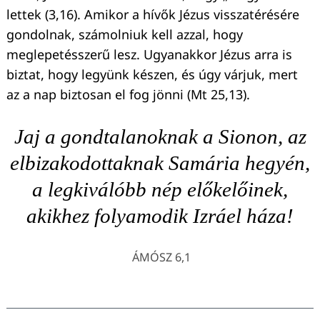
lettek (3,16). Amikor a hívők Jézus visszatérésére
gondolnak, számolniuk kell azzal, hogy
meglepetésszerű lesz. Ugyanakkor Jézus arra is
biztat, hogy legyünk készen, és úgy várjuk, mert
az a nap biztosan el fog jönni (Mt 25,13).
Jaj a gondtalanoknak a Sionon, az
elbizakodottaknak Samária hegyén,
a legkiválóbb nép előkelőinek,
akikhez folyamodik Izráel háza!
ÁMÓSZ 6,1