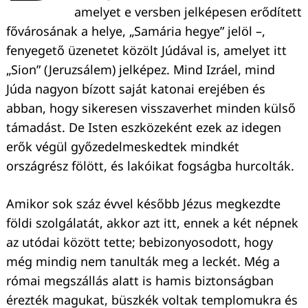
amelyet e versben jelképesen erődített
fővárosának a helye, „Samária hegye” jelöl –,
fenyegető üzenetet közölt Júdával is, amelyet itt
„Sion” (Jeruzsálem) jelképez. Mind Izráel, mind
Júda nagyon bízott saját katonai erejében és
abban, hogy sikeresen visszaverhet minden külső
támadást. De Isten eszközeként ezek az idegen
erők végül győzedelmeskedtek mindkét
országrész fölött, és lakóikat fogságba hurcolták.
Amikor sok száz évvel később Jézus megkezdte
földi szolgálatát, akkor azt itt, ennek a két népnek
az utódai között tette; bebizonyosodott, hogy
még mindig nem tanulták meg a leckét. Még a
római megszállás alatt is hamis biztonságban
érezték magukat, büszkék voltak templomukra és