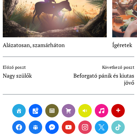
Alázatosan, szamárháton
Ígéretek
Post
Előző poszt
Következő poszt
Navigation
Nagy szülők
Beforgató pánik és kiutas
jövő