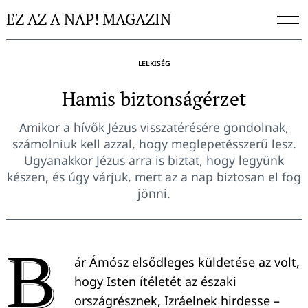
Skip
EZ AZ A NAP! MAGAZIN
to
content
LELKISÉG
Hamis biztonságérzet
Amikor a hívők Jézus visszatérésére gondolnak,
számolniuk kell azzal, hogy meglepetésszerű lesz.
Ugyanakkor Jézus arra is biztat, hogy legyünk
készen, és úgy várjuk, mert az a nap biztosan el fog
jönni.
B
ár Ámósz elsődleges küldetése az volt,
hogy Isten ítéletét az északi
országrésznek, Izráelnek hirdesse –