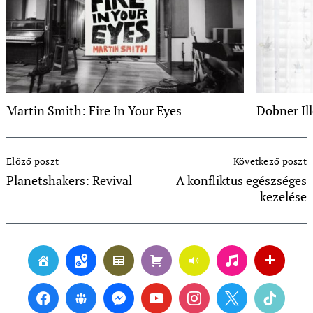
Martin Smith: Fire In Your Eyes
Dobner Il
Post
Előző poszt
Következő poszt
Navigation
Planetshakers: Revival
A konfliktus egészséges
kezelése