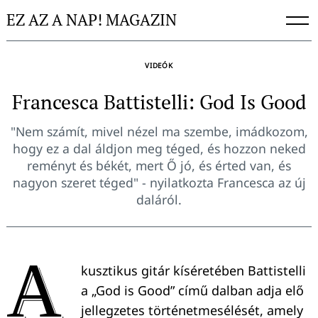
Skip
EZ AZ A NAP! MAGAZIN
to
content
VIDEÓK
Francesca Battistelli: God Is Good
"Nem számít, mivel nézel ma szembe, imádkozom,
hogy ez a dal áldjon meg téged, és hozzon neked
reményt és békét, mert Ő jó, és érted van, és
nagyon szeret téged" - nyilatkozta Francesca az új
daláról.
A
kusztikus gitár kíséretében Battistelli
a „God is Good” című dalban adja elő
jellegzetes történetmesélését, amely