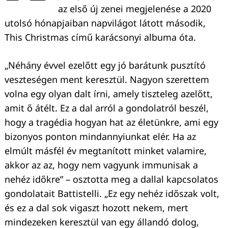
az első új zenei megjelenése a 2020
utolsó hónapjaiban napvilágot látott második,
This Christmas című karácsonyi albuma óta.
„Néhány évvel ezelőtt egy jó barátunk pusztító
veszteségen ment keresztül. Nagyon szerettem
volna egy olyan dalt írni, amely tiszteleg azelőtt,
amit ő átélt. Ez a dal arról a gondolatról beszél,
hogy a tragédia hogyan hat az életünkre, ami egy
bizonyos ponton mindannyiunkat elér. Ha az
elmúlt másfél év megtanított minket valamire,
akkor az az, hogy nem vagyunk immunisak a
nehéz időkre” – osztotta meg a dallal kapcsolatos
gondolatait Battistelli. „Ez egy nehéz időszak volt,
és ez a dal sok vigaszt hozott nekem, mert
mindezeken keresztül van egy állandó dolog,