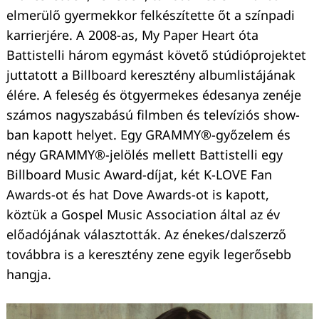
elmerülő gyermekkor felkészítette őt a színpadi
karrierjére. A 2008-as, My Paper Heart óta
Battistelli három egymást követő stúdióprojektet
juttatott a Billboard keresztény albumlistájának
élére. A feleség és ötgyermekes édesanya zenéje
számos nagyszabású filmben és televíziós show-
ban kapott helyet. Egy GRAMMY®-győzelem és
négy GRAMMY®-jelölés mellett Battistelli egy
Billboard Music Award-díjat, két K-LOVE Fan
Awards-ot és hat Dove Awards-ot is kapott,
köztük a Gospel Music Association által az év
előadójának választották. Az énekes/dalszerző
továbbra is a keresztény zene egyik legerősebb
hangja.