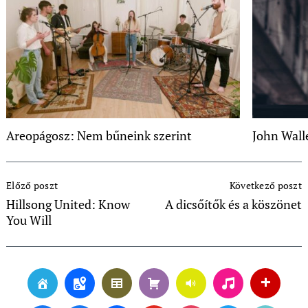
Areopágosz: Nem bűneink szerint
John Wall
Post
Előző poszt
Következő poszt
Navigation
Hillsong United: Know
A dicsőítők és a köszönet
You Will