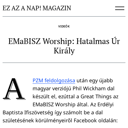
Skip
EZ AZ A NAP! MAGAZIN
to
content
VIDEÓK
EMaBISZ Worship: Hatalmas Úr
Király
A
PZM feldolgozása
után egy újabb
magyar verziójú Phil Wickham dal
készült el, ezúttal a Great Things az
EMaBISZ Worship által. Az Erdélyi
Baptista Ifiszövetség így számolt be a dal
születésének körülményeiről Facebook oldalán: