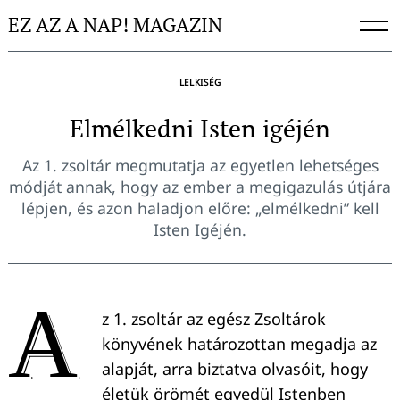
Skip
EZ AZ A NAP! MAGAZIN
to
content
LELKISÉG
Elmélkedni Isten igéjén
Az 1. zsoltár megmutatja az egyetlen lehetséges
módját annak, hogy az ember a megigazulás útjára
lépjen, és azon haladjon előre: „elmélkedni” kell
Isten Igéjén.
A
z 1. zsoltár az egész Zsoltárok
könyvének határozottan megadja az
alapját, arra biztatva olvasóit, hogy
életük örömét egyedül Istenben