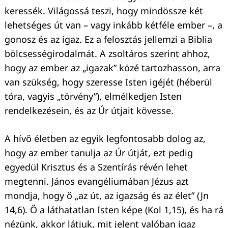
keressék. Világossá teszi, hogy mindössze két
lehetséges út van – vagy inkább kétféle ember –, a
gonosz és az igaz. Ez a felosztás jellemzi a Biblia
bölcsességirodalmát. A zsoltáros szerint ahhoz,
hogy az ember az „igazak” közé tartozhasson, arra
van szükség, hogy szeresse Isten igéjét (héberül
tóra, vagyis „törvény”), elmélkedjen Isten
rendelkezésein, és az Úr útjait kövesse.
A hívő életben az egyik legfontosabb dolog az,
hogy az ember tanulja az Úr útját, ezt pedig
egyedül Krisztus és a Szentírás révén lehet
megtenni. János evangéliumában Jézus azt
mondja, hogy ő „az út, az igazság és az élet” (Jn
14,6). Ő a láthatatlan Isten képe (Kol 1,15), és ha rá
nézünk, akkor látjuk, mit jelent valóban igaz