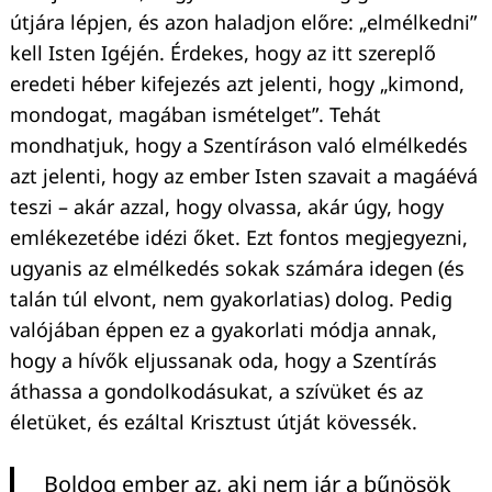
útjára lépjen, és azon haladjon előre: „elmélkedni”
kell Isten Igéjén. Érdekes, hogy az itt szereplő
eredeti héber kifejezés azt jelenti, hogy „kimond,
mondogat, magában ismételget”. Tehát
mondhatjuk, hogy a Szentíráson való elmélkedés
azt jelenti, hogy az ember Isten szavait a magáévá
teszi – akár azzal, hogy olvassa, akár úgy, hogy
emlékezetébe idézi őket. Ezt fontos megjegyezni,
ugyanis az elmélkedés sokak számára idegen (és
talán túl elvont, nem gyakorlatias) dolog. Pedig
valójában éppen ez a gyakorlati módja annak,
hogy a hívők eljussanak oda, hogy a Szentírás
áthassa a gondolkodásukat, a szívüket és az
életüket, és ezáltal Krisztust útját kövessék.
Boldog ember az, aki nem jár a bűnösök