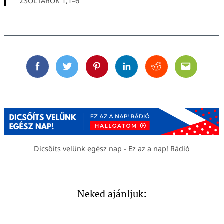
ZSOLTÁROK 1,1–6
Facebook
Twitter
Pinterest
Linkedin
Reddit
Email
Dicsőíts velünk egész nap - Ez az a nap! Rádió
Neked ajánljuk: