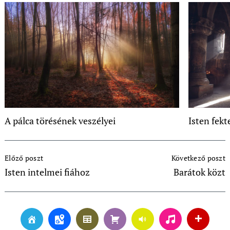
A pálca törésének veszélyei
Isten fekt
Post
Előző poszt
Következő poszt
Navigation
Isten intelmei fiához
Barátok közt