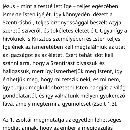
Jézus – mint a testté lett Ige – teljes egészében
ismerte Isten igéjét. Így könnyedén idézett a
Szentírásból, teljes bizonyossággal beszélt Atyja
szerető szívéről, és tökéletes életet élt. Ugyanígy a
hívőknek is Krisztus személyében és Isten teljes
Igéjének az ismeretében kell megtalálniuk az utat,
az igazságot és az életet. Ezért tehát időt kell
szánni arra, hogy a Szentírást olvassuk és
hallgassuk, mert így ismerhetjük meg Istent, így
Keresés:
érthetjük meg, hogy mi tetszik neki, és mi nem,
így tudjuk megkülönböztetni Isten hangját a világ
gondolataitól, és így válhatunk mélyen gyökerező
fává, amely megtermi a gyümölcsét (Zsolt 1,3).
Az 1. zsoltár megmutatja az egyetlen lehetséges
módját annak, hogy az ember a megigazulás