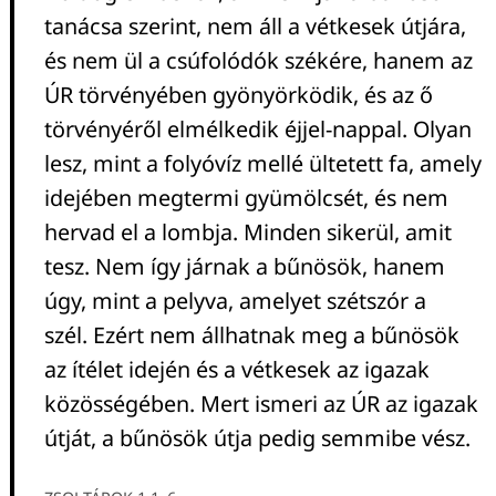
tanácsa szerint, nem áll a vétkesek útjára,
és nem ül a csúfolódók székére, hanem az
ÚR törvényében gyönyörködik, és az ő
törvényéről elmélkedik éjjel-nappal. Olyan
lesz, mint a folyóvíz mellé ültetett fa, amely
idejében megtermi gyümölcsét, és nem
hervad el a lombja. Minden sikerül, amit
tesz. Nem így járnak a bűnösök, hanem
úgy, mint a pelyva, amelyet szétszór a
szél. Ezért nem állhatnak meg a bűnösök
az ítélet idején és a vétkesek az igazak
közösségében. Mert ismeri az ÚR az igazak
útját, a bűnösök útja pedig semmibe vész.