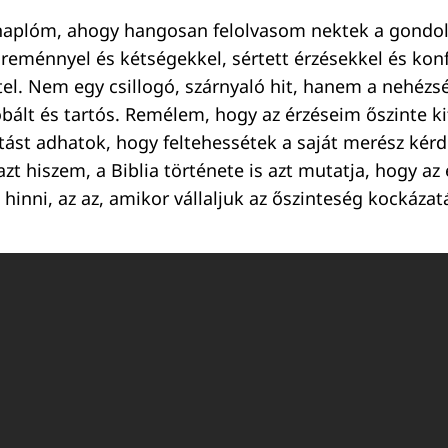
 naplóm, ahogy hangosan felolvasom nektek a gondol
 reménnyel és kétségekkel, sértett érzésekkel és konf
tel. Nem egy csillogó, szárnyaló hit, hanem a nehézsé
óbált és tartós. Remélem, hogy az érzéseim őszinte ki
ítást adhatok, hogy feltehessétek a saját merész kérd
zt hiszem, a Biblia története is azt mutatja, hogy az 
inni, az az, amikor vállaljuk az őszinteség kockázatá