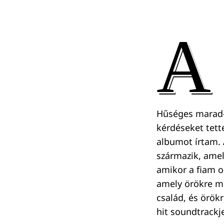
A
Hűséges marad-e
kérdéseket tet
albumot írtam. 
származik, ame
amikor a fiam o
amely örökre me
család, és örökr
hit soundtrackje