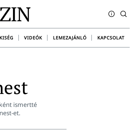
AZIN
Facebook
YouTube
Instagram
Twitter
Spotify
Messenge
KISÉG
VIDEÓK
LEMEZAJÁNLÓ
KAPCSOLAT
nest
aként ismertté
nest-et.