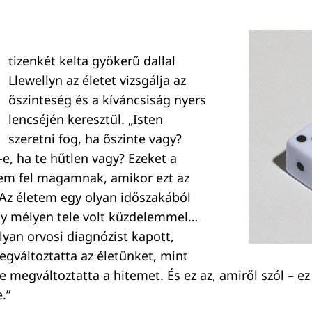
tizenkét kelta gyökerű dallal
Llewellyn az életet vizsgálja az
őszinteség és a kíváncsiság nyers
lencséjén keresztül. „Isten
szeretni fog, ha őszinte vagy?
, ha te hűtlen vagy? Ezeket a
tem fel magamnak, amikor ezt az
Az életem egy olyan időszakából
ly mélyen tele volt küzdelemmel…
lyan orvosi diagnózist kapott,
gváltoztatta az életünket, mint
e megváltoztatta a hitemet. És ez az, amiről szól – e
.”