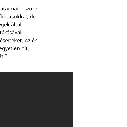
ataimat – szűrő
liktusokkal, de
gek által
tárásával
éseiteket. Az én
egyetlen hit,
t.”