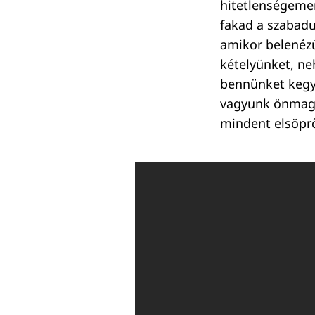
hitetlenségemen
Keresés:
fakad a szabadu
amikor belenézü
kételyünket, ne
bennünket kegy
vagyunk önmagun
mindent elsöprő