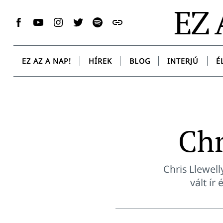
Skip
EZ 
to
Facebook
YouTube
Instagram
Twitter
Spotify
Messenger
content
EZ AZ A NAP!
HÍREK
BLOG
INTERJÚ
É
Chr
Chris Llewell
vált ír