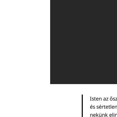
Isten az ős
és sértetle
nekünk elin