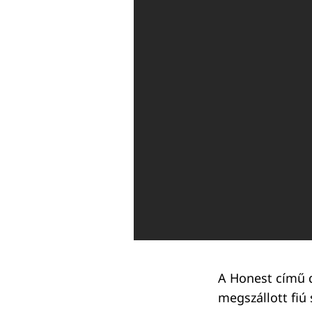
A Honest című d
megszállott fiú 