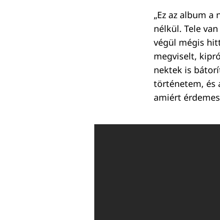
„Ez az album a
nélkül. Tele van
végül mégis hit
megviselt, kipr
nektek is bátor
történetem, és a
amiért érdemes h