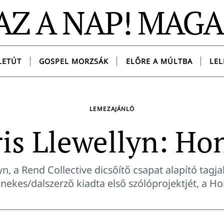
AZ A NAP! MAG
LETÚT
GOSPEL MORZSÁK
ELŐRE A MÚLTBA
LEL
LEMEZAJÁNLÓ
is Llewellyn: Ho
yn, a Rend Collective dicsőítő csapat alapító tagj
 énekes/dalszerző kiadta első szólóprojektjét, a Ho