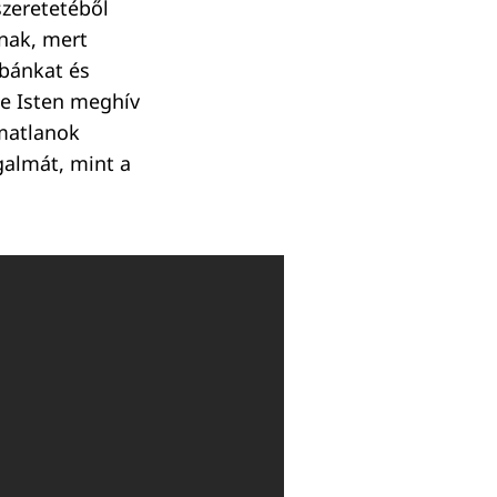
szeretetéből
gnak, mert
ibánkat és
De Isten meghív
matlanok
galmát, mint a