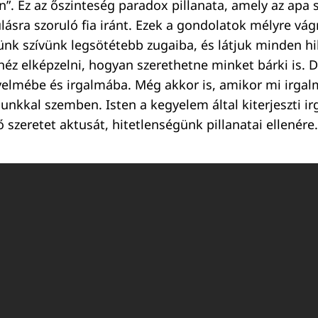
”. Ez az őszinteség paradox pillanata, amely az apa 
lásra szoruló fia iránt. Ezek a gondolatok mélyre vá
nk szívünk legsötétebb zugaiba, és látjuk minden h
héz elképzelni, hogyan szerethetne minket bárki is. 
elmébe és irgalmába. Még akkor is, amikor mi irgal
kkal szemben. Isten a kegyelem által kiterjeszti ir
 szeretet aktusát, hitetlenségünk pillanatai ellenére.