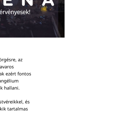
rgésre, az
zavaros
ak ezért fontos
vangélium
 hallani.
tvéreikkel, és
kik tartalmas