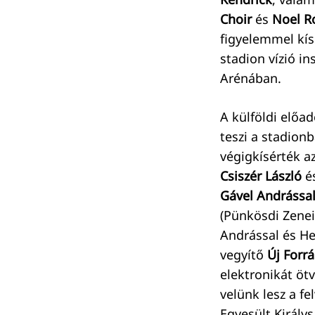
Choir
és
Noel R
figyelemmel kís
stadion vízió in
Arénában.
A külföldi előad
teszi a stadion
végigkísérték az
Csiszér László
é
Gável Andrással 
(Pünkösdi Zenei
Andrással és He
vegyítő
Új Forrá
elektronikát öt
velünk lesz a fe
Egyesült Király