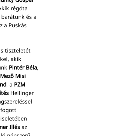
Akik régóta
s barátunk és a
sz a Puskás
s tiszteletét
kel, akik
tünk
Pintér Béla
,
Mező Misi
and
, a
PZM
ítés
Hellinger
ngszereléssel
afogott
viseletében
er Illés
az
lló népszerű