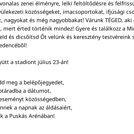
onalas zenei élményre, lelki feltöltődésre és felfris
ülekezeti közösségeket, imacsoportokat, ifjúsági cs
et, nagyokat és még nagyobbakat! Várunk TÉGED, aki 
, mert érted történik mindez! Gyere és találkozz a 
eld és dicsőítsd Őt velünk és keresztény testvéreink
edencéből!
ütt a stadiont július 23-án!
dd meg a belépőjegyedet,
aptáradba a dátumot,
 eseményt közösségedben,
nnek a napnak az áldásaiért,
nk a Puskás Arénában!