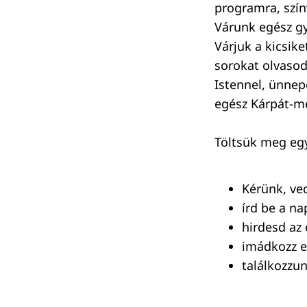
programra, színv
Várunk egész gy
Várjuk a kicsik
sorokat olvasod
Istennel, ünnep
egész Kárpát-m
Töltsük meg egy
Kérünk, ve
írd be a n
hirdesd az
imádkozz e
találkozzu