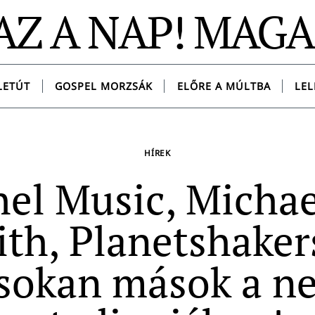
AZ A NAP! MAG
LETÚT
GOSPEL MORZSÁK
ELŐRE A MÚLTBA
LEL
HÍREK
hel Music, Michae
th, Planetshaker
sokan mások a n