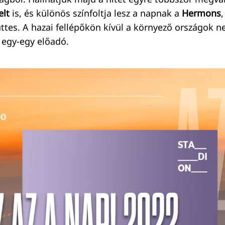
lt
is, és különös színfoltja lesz a napnak a
Hermons
ttes. A hazai fellépőkön kívül a környező országok n
a egy-egy előadó.