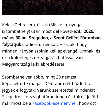
Kelet (Debrecen), észak (Miskolc), nyugat
(Szombathely) után most dél következik:
2026.
május 30-án, Szegeden, a Szent Gellért Fórumban
folytatjuk
stadionturnénkat. Hisszük, hogy
minden irányba szólnia kell az evangéliumnak, és
ez a különleges országjárás hatással van
Magyarország lelki ébredésére!
Szombathelyen több, mint 20 nemzet
képviseltette magát. Délutánra teltház lett, a
jegyek elfogytak! Várunk szeretettel mindenkit
Szegedre is országhatáron innen és túlról! Jelöld
már most be a
Facebook-eseménynél
, hogy ott