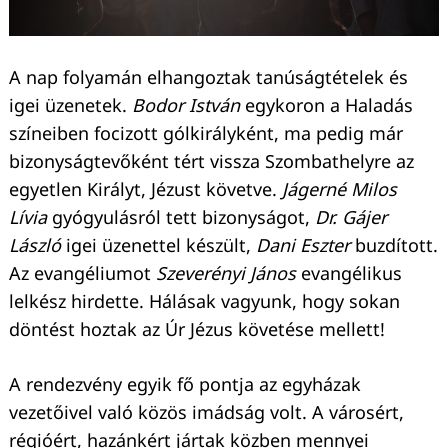
A nap folyamán elhangoztak tanúságtételek és
igei üzenetek.
Bodor István
egykoron a Haladás
színeiben focizott gólkirályként, ma pedig már
bizonyságtevőként tért vissza Szombathelyre az
egyetlen Királyt, Jézust követve.
Jágerné Milos
Keresés:
Lívia
gyógyulásról tett bizonyságot,
Dr. Gájer
László
igei üzenettel készült,
Dani Eszter
buzdított.
Az evangéliumot
Szeverényi János
evangélikus
lelkész hirdette. Hálásak vagyunk, hogy sokan
döntést hoztak az Úr Jézus követése mellett!
A rendezvény egyik fő pontja az egyházak
vezetőivel való közös imádság volt. A városért,
régióért, hazánkért jártak közben mennyei