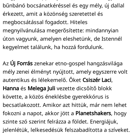
bűnbánó bocsánatkéréssel és egy mély, új dallal
érkezett, amit a közönség szeretettel és
megbocsátással fogadott. Hiteles
megnyilvánulása megerősítette: mindannyian
úton vagyunk, amelyen eleshetünk, de Istennél
kegyelmet találunk, ha hozzá fordulunk.
Az
Új Forrás
zenekar etno-gospel hangzásvilága
mély zenei élményt nyújtott, amely egyszerre volt
autentikus és lélekemelő. Őket
Csiszér Laci
,
Hanna
és
Melega Juli
vezette dicsőítő blokk
követte, a közös éneklésbe gyerekkórus is
becsatlakozott. Amikor azt hittük, már nem lehet
fokozni a napot, akkor jött a
Planetshakers
, hogy
szinte szó szerint felrázza a földet. Energiájuk,
jelenlétük, lelkesedésük felszabadította a szíveket.