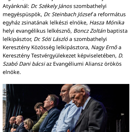
Atyánknál:
Dr. Székely János
szombathelyi
megyéspüspök,
Dr. Steinbach József
a református
egyház zsinatának lelkészi elnöke,
Hasza Mónika
helyi evangélikus lelkésznő,
Boncz Zoltán
baptista
lelkipásztor,
Dr. Sóti László
a szombathelyi
Keresztény Közösség lelkipásztora,
Nagy Ernő
a
Keresztény Testvérgyülekezet képviseletében,
D.
Szabó Dani bácsi
az Evangéliumi Aliansz örökös
elnöke.