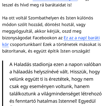
leszel és hívd meg rá barátaidat is!
Ha ott voltál Szombathelyen és Isten különös
módon szólt hozzád, döntést hoztál, vagy
meggyógyultál, akkor kérjük, oszd meg
bizonyságodat Facebookon az
Ez az a nap! baráti
kör
csoportunkban! Ezek a történetek másokat is
bátorítanak, és együtt építik Isten országát!
A Haladás stadionja ezen a napon valóban
a hálaadás helyszínévé vált. Hisszük, hogy
velünk együtt ti is éreztétek, hogy nem
csak egy eseményen voltunk, hanem
találkoztunk a világmindenséget létrehozó
és fenntartó hatalmas Istennel! Egyedül