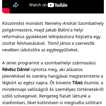
Köszöntést mondott
Nemény András
Szombathely
polgármestere, majd
Jakab Bálint
a helyi
református gyülekezet lelkipásztora folytatta egy
zsoltár felolvasásával.
Tömő János
a szervezők
nevében üdvözölte az egybegyűlteket.
A zenei programot a szombathelyi származású
Révész Dániel
nyitotta meg, aki alázatos
jelenlétével és szerény hangjával megteremtette a
légkört az egész napra. Őt követte
Tibes
őszinte, a
mindennapi valóságról és személyes történetekről
szóló szövegeivel. Rengeteg fiatalt láttunk a
stadionban, őket különösen is megtudta szólítani