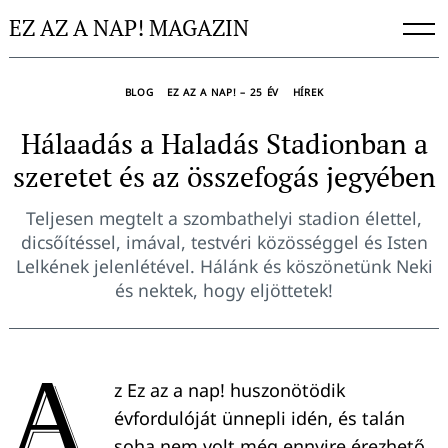
Skip
EZ AZ A NAP! MAGAZIN
to
content
BLOG
EZ AZ A NAP! – 25 ÉV
HÍREK
Hálaadás a Haladás Stadionban a
szeretet és az összefogás jegyében
Teljesen megtelt a szombathelyi stadion élettel,
dicsőítéssel, imával, testvéri közösséggel és Isten
Lelkének jelenlétével. Hálánk és köszönetünk Neki
és nektek, hogy eljöttetek!
A
z Ez az a nap! huszonötödik
évfordulóját ünnepli idén, és talán
soha nem volt még ennyire érezhető