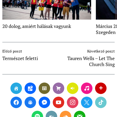
20 dolog, amiért hálásak vagyunk
Március 2
Szegeden 
Post
Előző poszt
Következő poszt
Navigation
Természet feletti
Tauren Wells – Let The
Church Sing