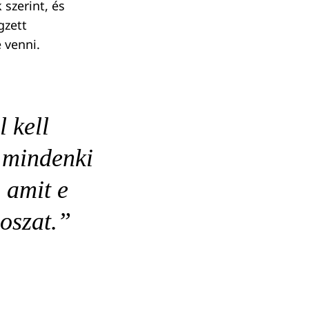
szerint, és
gzett
 venni.
 kell
y mindenki
 amit e
noszat.”