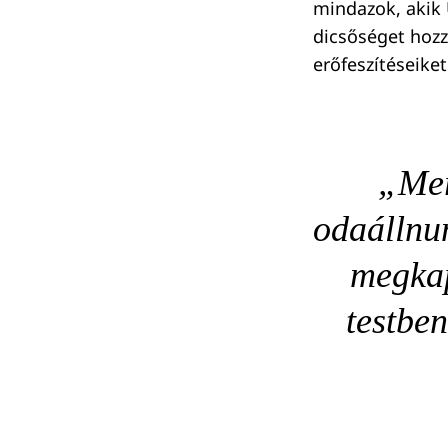
mindazok, akik 
dicsőséget hozz
erőfeszítéseike
„Mer
odaállnun
megkap
testben