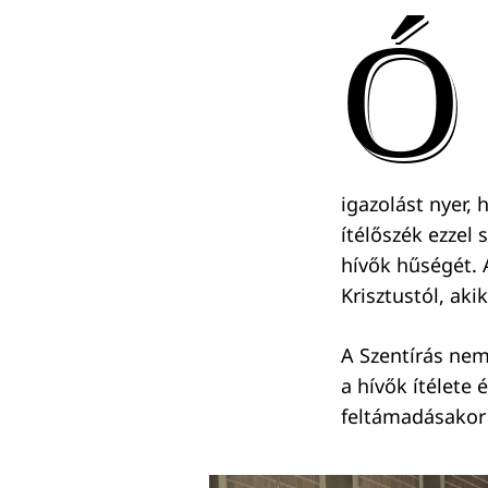
Ó
igazolást nyer, 
ítélőszék ezzel 
hívők hűségét. 
Krisztustól, aki
A Szentírás nem 
a hívők ítélete 
feltámadásakor t