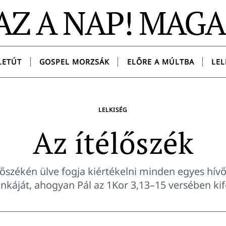
AZ A NAP! MAG
LETÚT
GOSPEL MORZSÁK
ELŐRE A MÚLTBA
LEL
LELKISÉG
Az ítélőszék
élőszékén ülve fogja kiértékelni minden egyes hív
káját, ahogyan Pál az 1Kor 3,13–15 versében kife