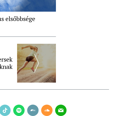
us elsőbbsége
ersek
óknak