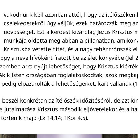
vakodnunk kell azonban attól, hogy az ítélőszéken k
cselekedetekről úgy véljük, ezek határozzák meg a
üdvösséget. Ezt a kérdést kizárólag Jézus Krisztus 
munkája oldotta meg abban a pillanatban, amikor 
Krisztusba vetette hitét, és a nagy fehér trónszék e
hogy a neve hívőként íratott be az élet könyvébe (Jel 2
szemben arra nyújt lehetőséget, hogy Krisztus kiérték
Akik Isten országában foglalatoskodtak, azok megka
k pedig elpazarolták a lehetőségeiket, kárt vallanak (1
beszél konkrétan az ítélőszék időzítéséről, de azt kin
és jutalmazása Krisztus második eljövetelekor és a ha
örténik majd (Lk 14,14; 1Kor 4,5).