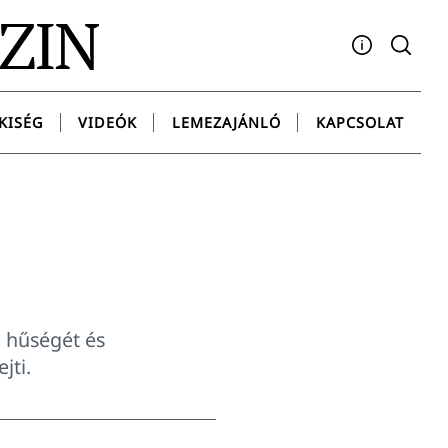
AZIN
Facebook
YouTube
Instagram
Twitter
Spotify
Messenge
KISÉG
VIDEÓK
LEMEZAJÁNLÓ
KAPCSOLAT
ő hűségét és
jti.