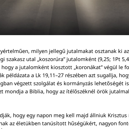
yértelműen, milyen jellegű jutalmakat osztanak ki az 
i szakasz utal „koszorúra” jutalomként (9,25; 1Pt 5,4)
 hogy a jutalomként kiosztott „koronákat” végül le fo
nák példázata a Lk 19,11–27 részében azt sugallja, hog
gban végzett szolgálat és kormányzás lehetőségét is 
t mondja a Biblia, hogy az ítélőszéknél örök jutalm
dják, hogy egy napon meg kell majd állniuk Krisztus í
nak az életükben tanúsított hűségükért, nagyon font