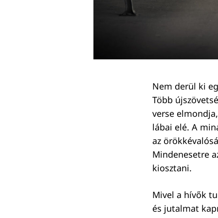
Nem derül ki eg
Több újszövetség
Keresés:
verse elmondja,
lábai elé. A mi
az örökkévalósá
Mindenesetre az
kiosztani.
Mivel a hívők tu
és jutalmat kap