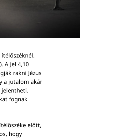
ítélőszéknél.
. A Jel 4,10
gják rakni Jézus
y a jutalom akár
jelentheti.
akat fognak
télőszéke előtt,
os, hogy