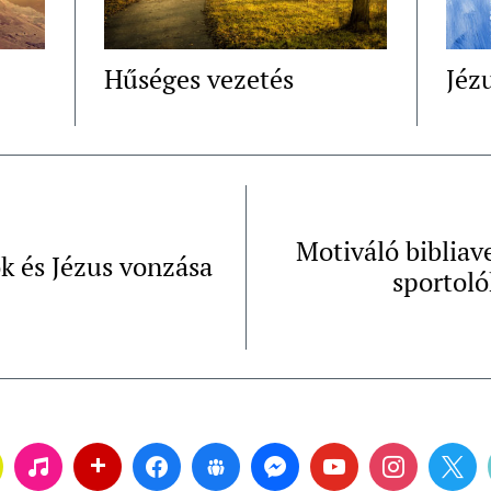
Hűséges vezetés
Jéz
Motiváló bibliav
k és Jézus vonzása
sportol