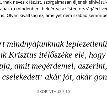
Úrnak nevezik Jézust, szorgalmasan éljenek elhívásuk 
anak rá mindenben, beleértve az Isten országáért vé
t is. Olyan kiváltság ez, amelyet nem szabad semmibe
t mindnyájunknak leplezetlenül
k Krisztus ítélőszéke elé, hog
ja, amit megérdemel, aszerint,
 cselekedett: akár jót, akár go
2KORINTHUS 5,10