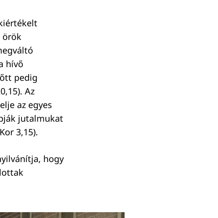
iértékelt
z örök
megváltó
a hívő
lőtt pedig
0,15). Az
elje az egyes
pják jutalmukat
Kor 3,15).
yilvánítja, hogy
lottak