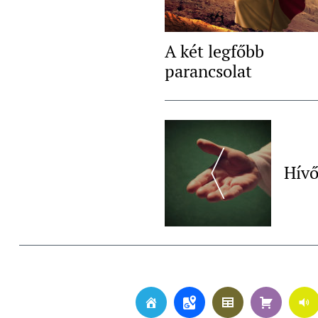
A két legfőbb
parancsolat
Post
Navigation
Hívő