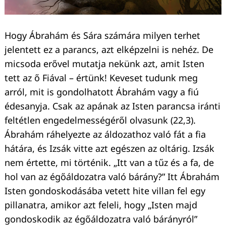
Hogy Ábrahám és Sára számára milyen terhet
Keresés:
jelentett ez a parancs, azt elképzelni is nehéz. De
micsoda erővel mutatja nekünk azt, amit Isten
tett az ő Fiával – értünk! Keveset tudunk meg
arról, mit is gondolhatott Ábrahám vagy a fiú
édesanyja. Csak az apának az Isten parancsa iránti
feltétlen engedelmességéről olvasunk (22,3).
Ábrahám ráhelyezte az áldozathoz való fát a fia
hátára, és Izsák vitte azt egészen az oltárig. Izsák
nem értette, mi történik. „Itt van a tűz és a fa, de
hol van az égőáldozatra való bárány?” Itt Ábrahám
Isten gondoskodásába vetett hite villan fel egy
pillanatra, amikor azt feleli, hogy „Isten majd
gondoskodik az égőáldozatra való bárányról”