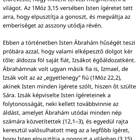
világot. Az 1Móz 3,15 versében Isten ígéretet tett
arra, hogy elpusztítja a gonoszt, és megváltja az
emberiséget az asszony utódja révén.
Ebben a történetben Isten Ábrahám hűségét teszi
próbára azzal, hogy valami elképesztő dolgot kér
tőle: áldozza föl saját fiát, Izsákot égőáldozatként.
Ábrahámnak volt ugyan másik fia is, Izmael, de
Izsák volt az az „egyetlenegy” fiú (1Móz 22,2),
akinek Isten minden ígérete szólt, hiszen őt szülte
Sára. Izsák képviselte Isten ígéreteinek a
folytonosságát, neki kellett továbbvinnie az
áldást, amelyet Ábrahám utódai minden nép
számára közvetítettek (12,1–3), és egyedül rajta
keresztül valósulhatott meg az a legfőbb ígéret,
hogy Isten elpusztítja a gonoszt a világban (3,15).