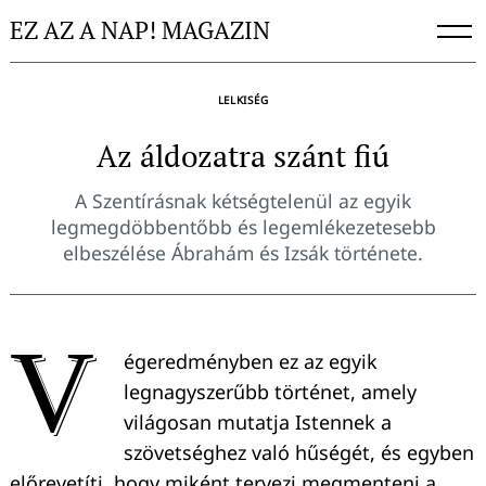
Skip
EZ AZ A NAP! MAGAZIN
to
content
LELKISÉG
Az áldozatra szánt fiú
A Szentírásnak kétségtelenül az egyik
legmegdöbbentőbb és legemlékezetesebb
elbeszélése Ábrahám és Izsák története.
V
égeredményben ez az egyik
legnagyszerűbb történet, amely
világosan mutatja Istennek a
szövetséghez való hűségét, és egyben
előrevetíti, hogy miként tervezi megmenteni a