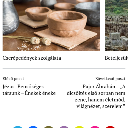
Cserépedények szolgálata
Beteljesül
Post
Előző poszt
Következő poszt
Navigation
Jézus: Bensőséges
Pajor Ábrahám: „A
társunk – Énekek éneke
dicsőítés első sorban nem
zene, hanem életmód,
világnézet, szerelem”