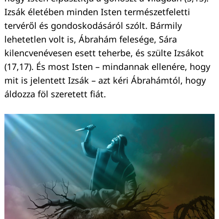
Izsák életében minden Isten természetfeletti
tervéről és gondoskodásáról szólt. Bármily
lehetetlen volt is, Ábrahám felesége, Sára
kilencvenévesen esett teherbe, és szülte Izsákot
(17,17). És most Isten – mindannak ellenére, hogy
mit is jelentett Izsák – azt kéri Ábrahámtól, hogy
áldozza föl szeretett fiát.