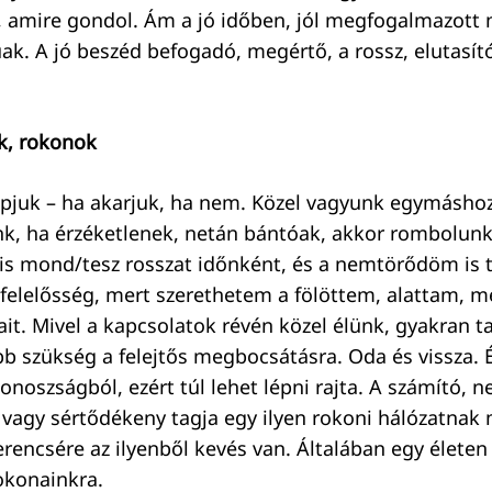
ni, amire gondol. Ám a jó időben, jól megfogalmazot
ak. A jó beszéd befogadó, megértő, a rossz, elutasí
k, rokonok
pjuk – ha akarjuk, ha nem. Közel vagyunk egymáshoz,
nk, ha érzéketlenek, netán bántóak, akkor rombolunk
is mond/tesz rosszat időnként, és a nemtörődöm is t
felelősség, mert szerethetem a fölöttem, alattam, m
it. Mivel a kapcsolatok révén közel élünk, gyakran ta
b szükség a felejtős megbocsátásra. Oda és vissza. É
onoszságból, ezért túl lehet lépni rajta. A számító, 
vagy sértődékeny tagja egy ilyen rokoni hálózatnak 
erencsére az ilyenből kevés van. Általában egy életen
okonainkra.