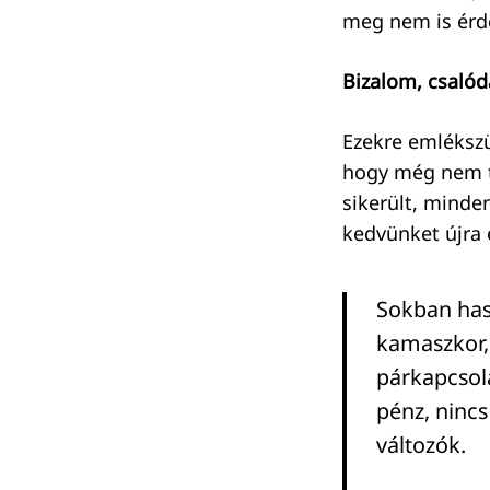
meg nem is ér
Bizalom, csalód
Ezekre emlékszü
hogy még nem ta
sikerült, minde
kedvünket újra é
Sokban has
kamaszkor, 
párkapcsola
pénz, nincs
változók.