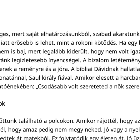
eges, mert saját elhatározásunkból, szabad akaratunk
att erősebb is lehet, mint a rokoni kötődés. Ha egy b
nem is baj, mert legalább kiderült, hogy nem volt iga
ánk legízletesebb ínyencségei. A bizalom letétemény
enek a reményre és a jóra. A bibliai Dávidnak hallatl
onatánnal, Saul király fiával. Amikor elesett a harcba
atóénekében: „Csodásabb volt szereteted a nők szer
ok
őttünk található a polcokon. Amikor rájöttél, hogy 
tél, hogy amaz pedig nem megy neked. Jó vagy a nyel
edtek át matekból. Ez folytatódik egy életen át. Jó ü