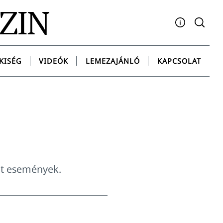
AZIN
Facebook
YouTube
Instagram
Twitter
Spotify
Messenge
KISÉG
VIDEÓK
LEMEZAJÁNLÓ
KAPCSOLAT
lt események.