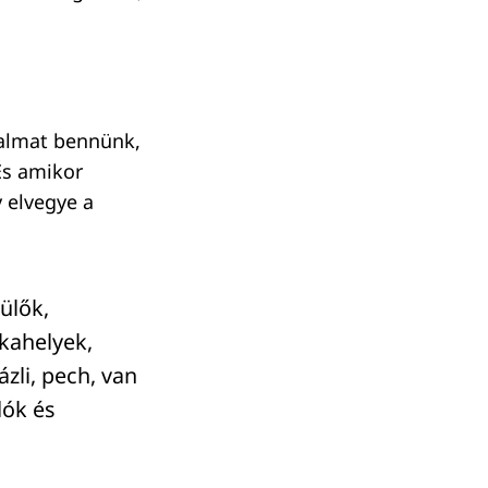
zalmat bennünk,
És amikor
y elvegye a
ülők,
nkahelyek,
zli, pech, van
dók és