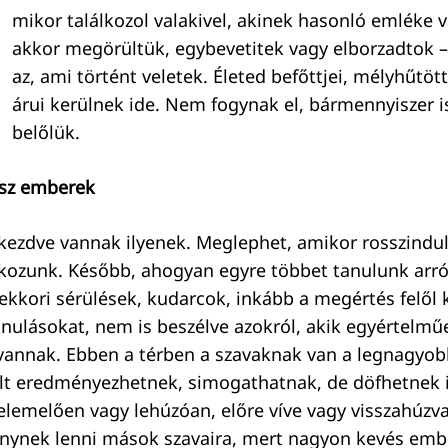
mikor találkozol valakivel, akinek hasonló emléke 
akkor megörültük, egybevetitek vagy elborzadtok – 
az, ami történt veletek. Életed befőttjei, mélyhűtött
árui kerülnek ide. Nem fogynak el, bármennyiszer i
belőlük.
ssz emberek
 kezdve vannak ilyenek. Meglephet, amikor rosszindul
kozunk. Később, ahogyan egyre többet tanulunk arró
kkori sérülések, kudarcok, inkább a megértés felől k
nulásokat, nem is beszélve azokról, akik egyértelm
 vannak. Ebben a térben a szavaknak van a legnagyob
ált eredményezhetnek, simogathatnak, de döfhetnek i
felemelően vagy lehúzóan, előre víve vagy visszahúzv
ynek lenni mások szavaira, mert nagyon kevés embe