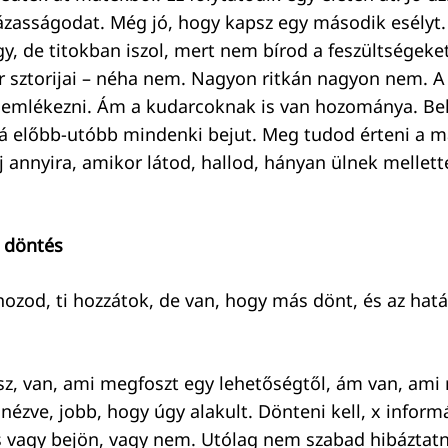
ázasságodat. Még jó, hogy kapsz egy második esélyt.
y, de titokban iszol, mert nem bírod a feszültségeke
r sztorijai – néha nem. Nagyon ritkán nagyon nem. A si
aemlékezni. Ám a kudarcoknak is van hozománya. Be
 előbb-utóbb mindenki bejut. Meg tudod érteni a m
áj annyira, amikor látod, hallod, hányan ülnek melle
z döntés
ozod, ti hozzátok, de van, hogy más dönt, és az hatás
isz, van, ami megfoszt egy lehetőségtől, ám van, ami 
nézve, jobb, hogy úgy alakult. Dönteni kell, x informá
 s vagy bejön, vagy nem. Utólag nem szabad hibázta