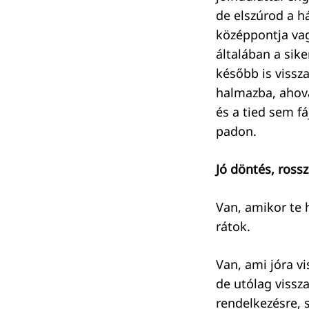
de elszúrod a h
középpontja vag
általában a sike
később is vissz
halmazba, ahová
és a tied sem f
padon.
Jó döntés, ross
Van, amikor te h
rátok.
Van, ami jóra v
de utólag vissza
rendelkezésre,