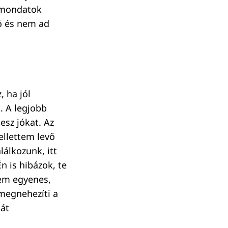
t mondatok
tó és nem ad
 ha jól
. A legjobb
esz jókat. Az
ellettem levő
lálkozunk, itt
n is hibázok, te
nem egyenes,
megnehezíti a
 át