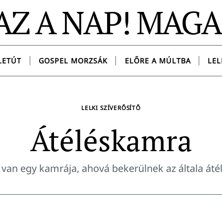
AZ A NAP! MAG
LETÚT
GOSPEL MORZSÁK
ELŐRE A MÚLTBA
LEL
LELKI SZÍVERŐSÍTŐ
Átéléskamra
van egy kamrája, ahová bekerülnek az általa áté