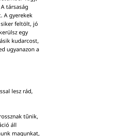
 A társaság
t. A gyerekek
ker feltölt, jó
kerülsz egy
ásik kudarcost,
tted ugyanazon a
sal lesz rád,
rossznak tűnik,
ció áll
tnunk magunkat,