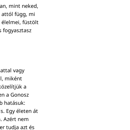
van, mint neked,
attól függ, mi
 élelmei, füstölt
s fogyasztasz
attal vagy
l, miként
özelítjük a
űen a Gonosz
b hatásuk:
s. Egy életen át
a. Azért nem
r tudja azt és