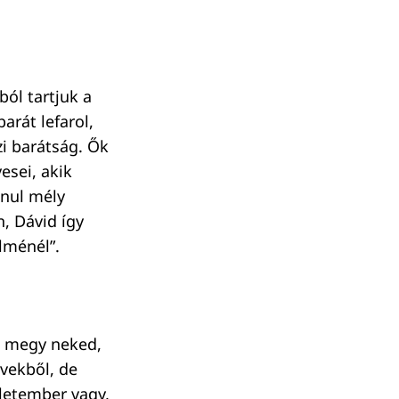
ból tartjuk a
arát lefarol,
zi barátság. Ők
esei, akik
anul mély
n, Dávid így
elménél”.
az megy neked,
vekből, de
zletember vagy,