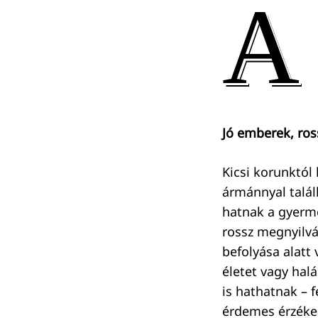
A
Jó emberek, ro
Kicsi korunktól
ármánnyal talál
hatnak a gyerme
rossz megnyilvá
befolyása alatt
életet vagy hal
is hathatnak – 
érdemes érzéken