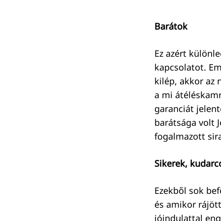
Barátok
Keresés:
Ez azért különl
kapcsolatot. Emi
kilép, akkor az 
a mi átéléskamr
garanciát jelent
barátsága volt J
fogalmazott sir
Sikerek, kudarc
Ezekből sok bef
és amikor rájöt
jóindulattal eng