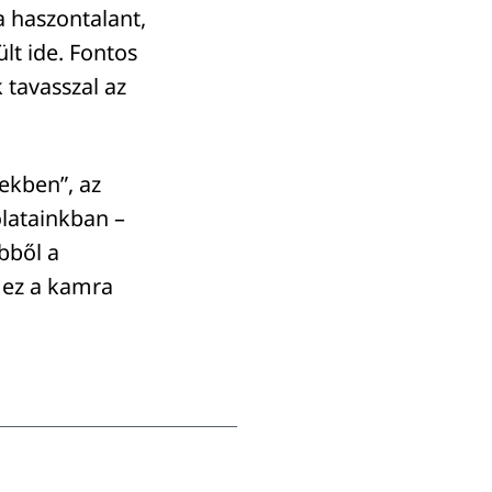
a haszontalant,
lt ide. Fontos
 tavasszal az
ekben”, az
latainkban –
bből a
 ez a kamra