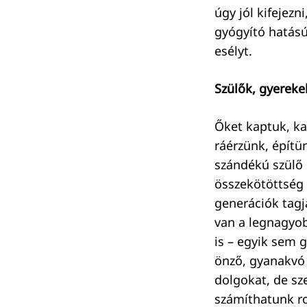
úgy jól kifejez
gyógyító hatású
esélyt.
Szülők, gyereke
Őket kaptuk, ka
ráérzünk, építü
szándékú szülő 
összekötöttség 
generációk tagja
van a legnagyob
is – egyik sem g
önző, gyanakvó 
dolgokat, de sz
számíthatunk r