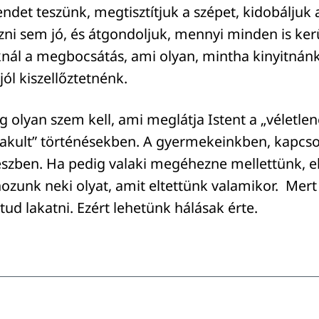
ndet teszünk, megtisztítjuk a szépet, kidobáljuk 
ni sem jó, és átgondoljuk, mennyi minden is kerü
nál a megbocsátás, ami olyan, mintha kinyitnánk
jól kiszellőztetnénk.
 olyan szem kell, ami meglátja Istent a „véletlen
lakult” történésekben. A gyermekeinkben, kapcso
szben. Ha pedig valaki megéhezne mellettünk, e
ozunk neki olyat, amit eltettünk valamikor. Mert
 tud lakatni. Ezért lehetünk hálásak érte.