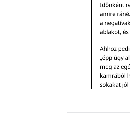
Időnként re
amire ránéz
a negatívak
ablakot, és 
Ahhoz pedig
„épp úgy a
meg az egé
kamrából h
sokakat jól