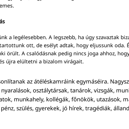
demes.
ás
nk a legélesebben. A legszebb, ha úgy szavaztak bi
rtottunk ott, de esélyt adtak, hogy eljussunk oda. 
nki örült. A csalódásnak pedig nincs joga ahhoz, hog
s újra elültetni a bizalom virágait.
onlítanak az átéléskamráink egymáséira. Nagysz
nyaralások, osztálytársak, tanárok, vizsgák, mu
tok, munkahely, kollégák, főnökök, utazások, má
 pénz, szülés, gyerekek, jó hírek, tragédiák, állan