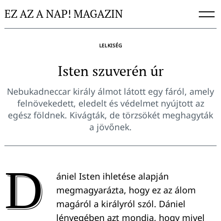
Skip
EZ AZ A NAP! MAGAZIN
to
content
LELKISÉG
Isten szuverén úr
Nebukadneccar király álmot látott egy fáról, amely
felnövekedett, eledelt és védelmet nyújtott az
egész földnek. Kivágták, de törzsökét meghagyták
a jövőnek.
D
ániel Isten ihletése alapján
megmagyarázta, hogy ez az álom
magáról a királyról szól. Dániel
lényegében azt mondja, hogy mivel