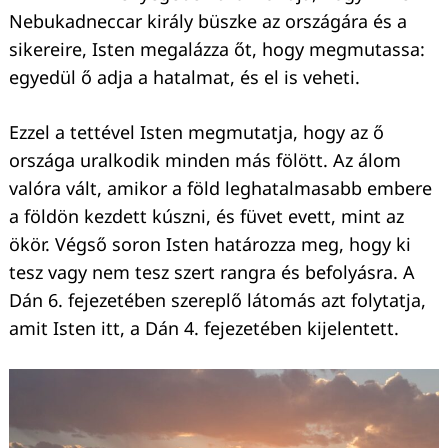
Nebukadneccar király büszke az országára és a
sikereire, Isten megalázza őt, hogy megmutassa:
egyedül ő adja a hatalmat, és el is veheti.
Ezzel a tettével Isten megmutatja, hogy az ő
országa uralkodik minden más fölött. Az álom
valóra vált, amikor a föld leghatalmasabb embere
a földön kezdett kúszni, és füvet evett, mint az
ökör. Végső soron Isten határozza meg, hogy ki
tesz vagy nem tesz szert rangra és befolyásra. A
Dán 6. fejezetében szereplő látomás azt folytatja,
amit Isten itt, a Dán 4. fejezetében kijelentett.