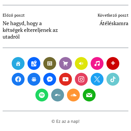
Post
Előző poszt
Következő poszt
Navigation
Ne hagyd, hogy a
Átéléskamra
kétségek eltereljenek az
utadról
© Ez az a nap!