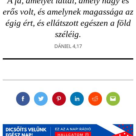
A fa, amelyet láttál, amely nagy és
erős volt, és amelynek magassága az
égig ért, és ellátszott egészen a föld
széléig.
DÁNIEL 4,17
Facebook
Twitter
Pinterest
Linkedin
Reddit
Email