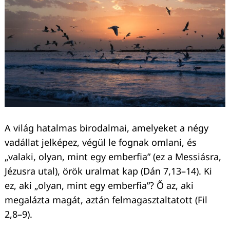
A világ hatalmas birodalmai, amelyeket a négy
vadállat jelképez, végül le fognak omlani, és
„valaki, olyan, mint egy emberfia” (ez a Messiásra,
Jézusra utal), örök uralmat kap (Dán 7,13–14). Ki
ez, aki „olyan, mint egy emberfia”? Ő az, aki
megalázta magát, aztán felmagasztaltatott (Fil
2,8–9).
Keresés: