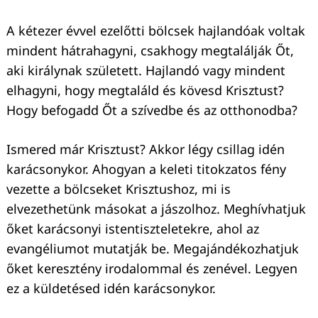
A kétezer évvel ezelőtti bölcsek hajlandóak voltak
mindent hátrahagyni, csakhogy megtalálják Őt,
aki királynak született. Hajlandó vagy mindent
elhagyni, hogy megtaláld és kövesd Krisztust?
Hogy befogadd Őt a szívedbe és az otthonodba?
Ismered már Krisztust? Akkor légy csillag idén
karácsonykor. Ahogyan a keleti titokzatos fény
vezette a bölcseket Krisztushoz, mi is
elvezethetünk másokat a jászolhoz. Meghívhatjuk
őket karácsonyi istentiszteletekre, ahol az
evangéliumot mutatják be. Megajándékozhatjuk
őket keresztény irodalommal és zenével. Legyen
ez a küldetésed idén karácsonykor.