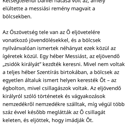
Kétségtelenül Dániel hatása volt az, amely
elültette a messiási remény magvait a
bölcsekben.
Az Ószövetség tele van az Ő eljövetelére
vonatkozó jövendölésekkel, és a bölcsek
nyilvánvalóan ismertek néhányat ezek közül az
ígéretek közül. Egy héber Messiást, az eljövendő
„zsidók királyát” kezdték keresni. Mivel nem voltak
a teljes héber Szentírás birtokában, a bölcsek az
egyetlen általuk ismert helyen keresték Őt – az
égbolton, mivel csillagászok voltak. Az eljövendő
királyról szóló történetek és vágyakozások
nemzedékről nemzedékre szálltak, míg végül több
száz évvel később meglátták az Ő csillagát
keleten, és eljöttek, hogy imádják Őt.
Keresés: