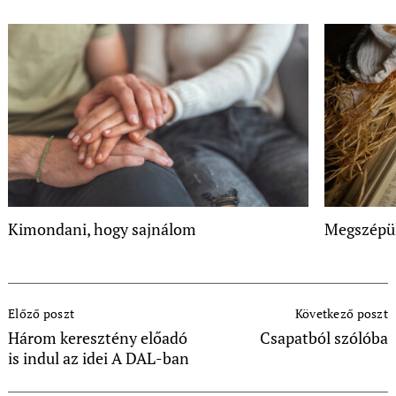
Kimondani, hogy sajnálom
Megszépül
Post
Előző poszt
Következő poszt
Navigation
Három keresztény előadó
Csapatból szólóba
is indul az idei A DAL-ban