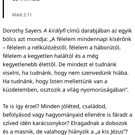
Máté 2:11
Dorothy Sayers
A királyfi
című darabjában az egyik
bölcs azt mondja: „A félelem mindennapi kísérőnk
– félelem a nélkülözéstől, félelem a háborútól,
félelem a kegyetlen haláltól és a még
kegyetlenebb élettől. De mindezt el tudnánk
viselni, ha tudnánk, hogy nem szenvedünk hiába.
Ha tudnánk, hogy Isten mellettünk van a
küzdelemben, osztozik a világ nyomorúságában”.
Te is így érzel? Minden jóléted, családod,
befolyásod vagy hagyományaid ellenére is fáradt a
szíved idén karácsonykor? Elragadnak a dobozok
és a masnik, de valahogy hiányzik a „a kis Jézus”?