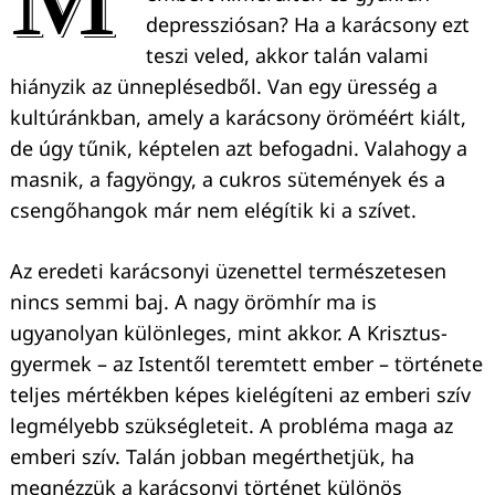
depressziósan? Ha a karácsony ezt
teszi veled, akkor talán valami
hiányzik az ünneplésedből. Van egy üresség a
kultúránkban, amely a karácsony öröméért kiált,
de úgy tűnik, képtelen azt befogadni. Valahogy a
masnik, a fagyöngy, a cukros sütemények és a
csengőhangok már nem elégítik ki a szívet.
Az eredeti karácsonyi üzenettel természetesen
nincs semmi baj. A nagy örömhír ma is
ugyanolyan különleges, mint akkor. A Krisztus-
gyermek – az Istentől teremtett ember – története
teljes mértékben képes kielégíteni az emberi szív
legmélyebb szükségleteit. A probléma maga az
emberi szív. Talán jobban megérthetjük, ha
megnézzük a karácsonyi történet különös