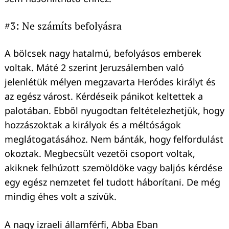
#3: Ne számíts befolyásra
A bölcsek nagy hatalmú, befolyásos emberek
voltak. Máté 2 szerint Jeruzsálemben való
jelenlétük mélyen megzavarta Heródes királyt és
az egész várost. Kérdéseik pánikot keltettek a
palotában. Ebből nyugodtan feltételezhetjük, hogy
hozzászoktak a királyok és a méltóságok
meglátogatásához. Nem bánták, hogy felfordulást
okoztak. Megbecsült vezetői csoport voltak,
akiknek felhúzott szemöldöke vagy baljós kérdése
egy egész nemzetet fel tudott háborítani. De még
mindig éhes volt a szívük.
A nagy izraeli államférfi, Abba Eban