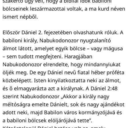
szakértő úgy véli, hogy a bibliai idők babiloni
bölcseinek leszármazottai voltak, a ma kurd néven
ismert népből.
Először Dániel 2. fejezetében olvashatunk róluk. A
babiloni király, Nabukodonozor nyugtalanító
álmot látott, amelyet egyik bölcse – vagy mágusa
– sem tudott megfejteni. Haragjában
Nabukodonozor elrendelte, hogy mindannyiukat
öljék meg. De egy Dániel nevű fiatal héber próféta
közbelépett. Isten kinyilatkoztatta neki az álmot,
és ő elmagyarázta azt a királynak. A Dániel 2:48
szerint Nabukodonozor „Akkor a király nagy
méltóságra emelte Dánielt, sok és nagy ajándékot
adott neki, majd Babilon város kormányzójává és
a babiloni bölcsek elöljárójává tette”.