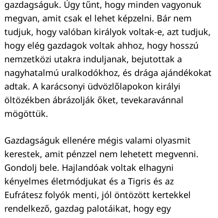
gazdagságuk. Úgy tűnt, hogy minden vagyonuk
megvan, amit csak el lehet képzelni. Bár nem
tudjuk, hogy valóban királyok voltak-e, azt tudjuk,
hogy elég gazdagok voltak ahhoz, hogy hosszú
nemzetközi utakra induljanak, bejutottak a
nagyhatalmú uralkodókhoz, és drága ajándékokat
adtak. A karácsonyi üdvözlőlapokon királyi
öltözékben ábrázolják őket, tevekaravánnal
mögöttük.
Gazdagságuk ellenére mégis valami olyasmit
kerestek, amit pénzzel nem lehetett megvenni.
Gondolj bele. Hajlandóak voltak elhagyni
kényelmes életmódjukat és a Tigris és az
Eufrátesz folyók menti, jól öntözött kertekkel
rendelkező, gazdag palotáikat, hogy egy