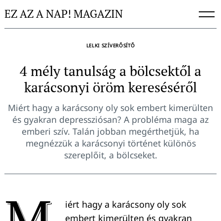
Skip
EZ AZ A NAP! MAGAZIN
to
content
LELKI SZÍVERŐSÍTŐ
4 mély tanulság a bölcsektől a
karácsonyi öröm kereséséről
Miért hagy a karácsony oly sok embert kimerülten
és gyakran depressziósan? A probléma maga az
emberi szív. Talán jobban megérthetjük, ha
megnézzük a karácsonyi történet különös
szereplőit, a bölcseket.
M
iért hagy a karácsony oly sok
embert kimerülten és gyakran