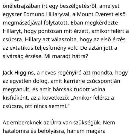
önéletrajzában írt egy beszélgetésről, amelyet
egyszer Edmund Hillaryval, a Mount Everest első
megmászójával folytatott. Eban megkérdezte
Hillaryt, hogy pontosan mit érzett, amikor felért a
csúcsra. Hillary azt válaszolta, hogy az első érzés
az extatikus teljesítmény volt. De aztán jött a
sivárság érzése. Mi maradt hátra?
Jack Higgins, a neves regényíró azt mondta, hogy
az egyetlen dolog, amit karrierje csúcspontján
megtanult, és amit bárcsak tudott volna
kisfiúként, az a következő: „Amikor felérsz a
csúcsra, ott nincs semmi.”
Az embereknek az Úrra van szükségük. Nem
hatalomra és befolyásra, hanem magára