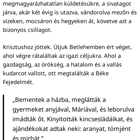
megmagyarázhatatlan küldetésükre, a sivatagot
járva, akár két évig is utazva, vándorolva mezőn és
vizeken, mocsáron és hegyeken át, követve azt a
bizonyos csillagot.
Krisztushoz jöttek. Útjuk Betlehemben ért véget,
ahol végre rátaláltak az igazi céljukra. Ahol a
gazdagság, az örökség, a hatalom és a vallás
kudarcot vallott, ott megtalálták a Béke
Fejedelmét.
„Bementek a házba, meglátták a
gyermeket anyjával, Máriával, és leborulva
imádták őt. Kinyitották kincsesládáikat, és
ajándékokat adtak neki: aranyat, tömjént
és mirhát.”