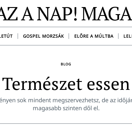
AZ A NAP! MAG
LETÚT
GOSPEL MORZSÁK
ELŐRE A MÚLTBA
LEL
BLOG
Természet essen
ényen sok mindent megszervezhetsz, de az időjár
magasabb szinten dől el.