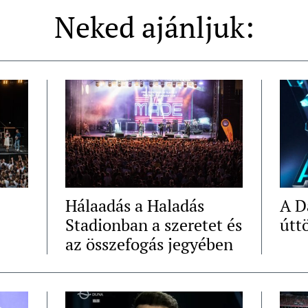
Neked ajánljuk:
Hálaadás a Haladás
A D
Stadionban a szeretet és
útt
az összefogás jegyében