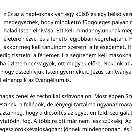
z Ez az a nap!-oknak van egy külső és egy belső ve
megegyeznek, hogy mindkettő függőleges pályán 
halad Isten elhívása. Ezt kell mindannyiunknak meg
életére nézve, és a lehető legjobban végrehajtani. H
akkor meg kell tanulnom szeretni a feleségemet. H
edig tisztelni a férjemet. Ha segítenem kell másokna
 ha üzletember vagyok, ott megyek előre. Nekünk az 
hogy összehívjuk Isten gyermekeit, Jézus tanítványa
l elhangzik az Evangélium is.
agas zenei és technikai színvonalon. Most éppen S
yszínek, a fellépők, de lényegi tartalma ugyanaz mara
azta meg, hogy a dicsőítés az egyetlen földi szolgálat
ytatódni fog. A többire ott már nem lesz szükség. Az
z egész örökkévalóságban: jönnek mindenhonnan, és 