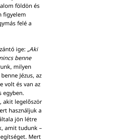
talom földön és
n figyelem
egymás felé a
zántó ige:
„Aki
 nincs benne
runk, milyen
 benne Jézus, az
 volt és van az
is egyben.
 akit legelőször
rt használjuk a
tala jön létre
k, amit tudunk –
egítséget. Mert