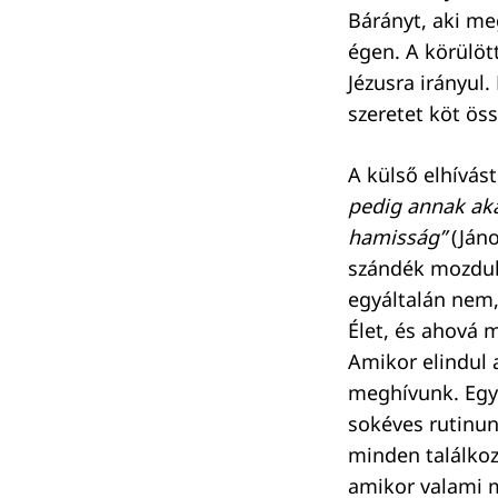
Bárányt, aki me
égen. A körülö
Jézusra irányul.
szeretet köt ös
A külső elhívás
pedig annak akar
hamisság”
(Jáno
szándék mozdul 
egyáltalán nem,
Élet, és ahová m
Amikor elindul 
meghívunk. Egys
sokéves rutinun
minden találkoz
amikor valami m