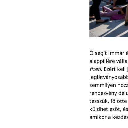
Keresés:
Ő segít immár é
alappillére vál
fizeti.
Ezért kell
leglátványosabb
semmilyen hozz
rendezvény délu
tesszük, fölött
küldhet esőt, é
amikor a kezdés