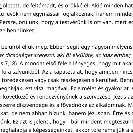
göletett, de feltámadt, és örökké él. Akié minden ha
tte levők nem egymással foglalkoznak, hanem minde
 Persze, örülünk, hogy a testvérünk is ott van, mert 
sze bennünket.
t belülről éljük meg. Ebben segít egy nagyon mélyens
 dicsőséget szerezni, aki őt elküldte, az igaz ember,
s 7,18). A mondat első fele a lényeges, hogy mit aka
ki a szívünkből. Az a tapasztalat, hogy amiben nincs
 töredékesen vagy csak részlegesen sikerülhet. Benne
eghívják, ezt viszi magával. Ez elmélet és gyakorlat 
a következő év rendezvényének a szervezése, Jézus az,
zerre diszvendége és a fővédnöke az alkalomnak. Me
kat, de nem abban bízunk, hanem Jézusban. Érte és ál
ónk. Ez azt is jelenti, hogy – bár mindent megteszün
eghaladja a képességeinket, akkor tőle reméljük a s