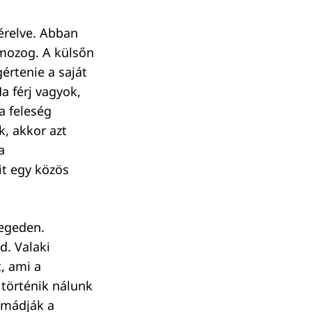
zérelve. Abban
mozog. A külsőn
értenie a saját
a férj vagyok,
a feleség
k, akkor azt
a
it egy közös
zegeden.
d. Valaki
, ami a
 történik nálunk
imádják a