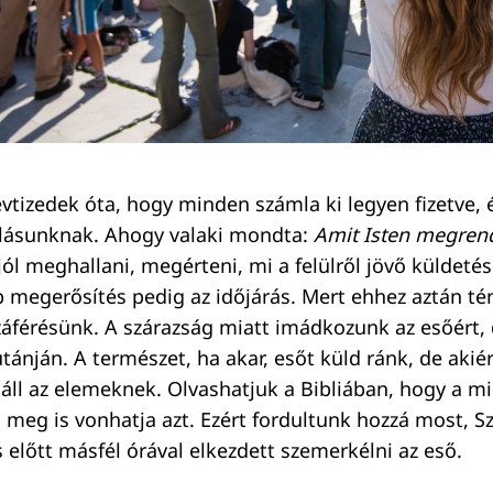
vtizedek óta, hogy minden számla ki legyen fizetve, 
lalásunknak. Ahogy valaki mondta:
Amit Isten megrende
 jól meghallani, megérteni, mi a felülről jövő küldetés
 megerősítés pedig az időjárás. Mert ehhez aztán té
áférésünk. A szárazság miatt imádkozunk az esőért,
tánján. A természet, ha akar, esőt küld ránk, de akiér
e áll az elemeknek. Olvashatjuk a Bibliában, hogy a m
s meg is vonhatja azt. Ezért fordultunk hozzá most, S
 előtt másfél órával elkezdett szemerkélni az eső.