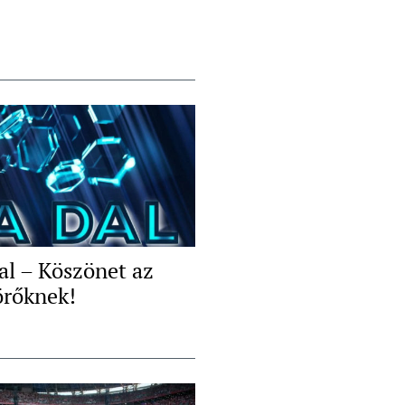
al – Köszönet az
örőknek!