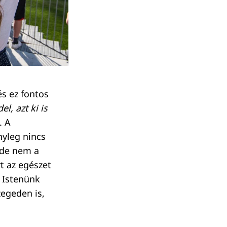
és ez fontos
l, azt ki is
. A
nyleg nincs
 de nem a
t az egészet
i Istenünk
zegeden is,