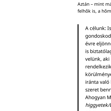
Aztán – mint már
felhők is, a hő
A célunk: I
gondoskodn
évre eljönn
is biztatól
velünk, aki
rendelkezik
körülmények
iránta való
szeret ben
Ahogyan Me
higgyetek/