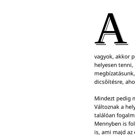
A
vagyok, akkor p
helyesen tenni,
megbízatásunk, 
dicsőítésre, aho
Mindezt pedig m
Változnak a hel
találóan fogalm
Mennyben is fol
is, ami majd a