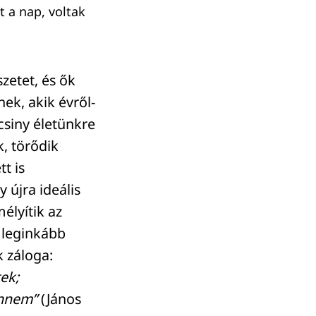
t a nap, voltak
zetet, és ők
ek, akik évről-
csiny életünkre
k, törődik
t is
 újra ideális
élyítik az
a leginkább
 záloga:
ek;
ennem”
(János