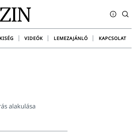
AZIN
Facebook
YouTube
Instagram
Twitter
Spotify
Messenge
KISÉG
VIDEÓK
LEMEZAJÁNLÓ
KAPCSOLAT
ás alakulása