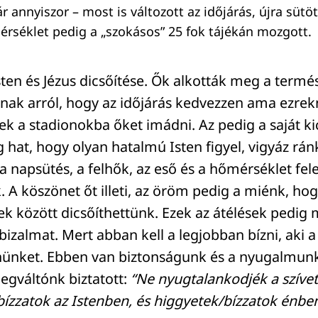
 annyiszor – most is változott az időjárás, újra sütöt
mérséklet pedig a „szokásos” 25 fok tájékán mozgott.
sten és Jézus dicsőítése. Ők alkották meg a termés
ak arról, hogy az időjárás kedvezzen ama ezrekn
ek a stadionokba őket imádni. Az pedig a saját ki
ag hat, hogy olyan hatalmú Isten figyel, vigyáz rán
 a napsütés, a felhők, az eső és a hőmérséklet felet
. A köszönet őt illeti, az öröm pedig a miénk, hogy
 között dicsőíthettünk. Ezek az átélések pedig m
 bizalmat. Mert abban kell a legjobban bízni, aki 
nünket. Ebben van biztonságunk és a nyugalmunk
gváltónk biztatott:
“Ne nyugtalankodjék a szívet
bízzatok az Istenben, és higgyetek/bízzatok énb