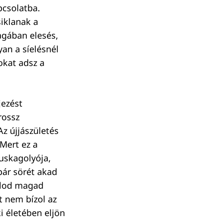
pcsolatba.
iklanak a
agában elesés,
an a síelésnél
okat adsz a
jezést
rossz
Az újjászületés
Mert ez a
puskagolyója,
pár sörét akad
zolod magad
t nem bízol az
 életében eljön