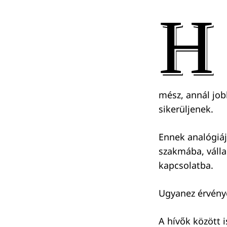
H
mész, annál job
sikerüljenek.
Ennek analógiáj
szakmába, válla
kapcsolatba.
Ugyanez érvénye
A hívők között 