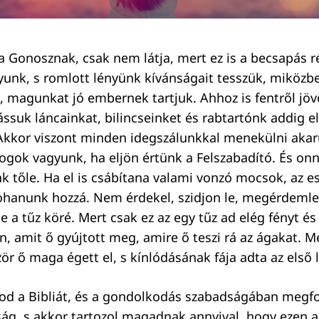
a Gonosznak, csak nem látja, mert ez is a becsapás r
unk, s romlott lényünk kívánságait tesszük, miköz
, magunkat jó embernek tartjuk. Ahhoz is fentről jöv
ássuk láncainkat, bilincseinket és rabtartónk addig e
Akkor viszont minden idegszálunkkal menekülni akar
dogok vagyunk, ha eljön értünk a Felszabadító. És onn
tőle. Ha el is csábítana valami vonzó mocsok, az e
ohanunk hozzá. Nem érdekel, szidjon le, megérdemle
e a tűz köré. Mert csak ez az egy tűz ad elég fényt 
n, amit ő gyújtott meg, amire ő teszi rá az ágakat. Me
ör ő maga égett el, s kínlódásának fája adta az első 
sod a Bibliát, és a gondolkodás szabadságában meg
ság, s akkor tartozol magadnak annyival, hogy ezen 