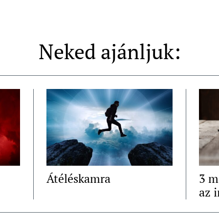
Neked ajánljuk:
Átéléskamra
3 m
az 