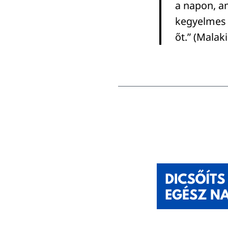
a napon, am
kegyelmes l
őt.” (Malaki