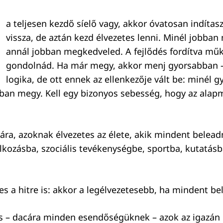
a teljesen kezdő síelő vagy, akkor óvatosan indítasz
vissza, de aztán kezd élvezetes lenni. Minél jobban 
annál jobban megkedveled. A fejlődés fordítva műk
gondolnád. Ha már megy, akkor menj gyorsabban
logika, de ott ennek az ellenkezője vált be: minél 
ban megy. Kell egy bizonyos sebesség, hogy az ala
ára, azoknak élvezetes az élete, akik mindent belea
lkozásba, szociális tevékenységbe, sportba, kutatás
s a hitre is: akkor a legélvezetesebb, ha mindent bel
is – dacára minden esendőségüknek – azok az igazán