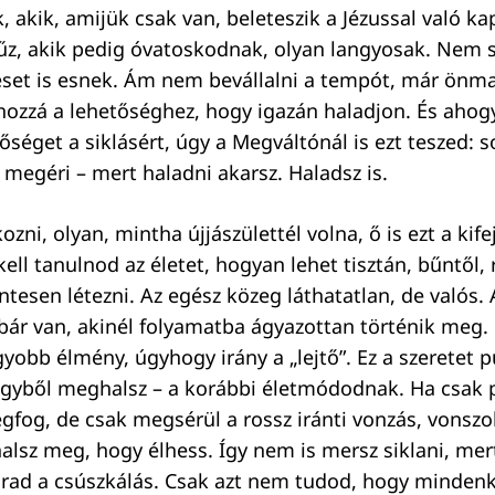
 akik, amijük csak van, beleteszik a Jézussal való ka
űz, akik pedig óvatoskodnak, olyan langyosak. Nem s
veset is esnek. Ám nem bevállalni a tempót, már önm
hozzá a lehetőséghez, hogy igazán haladjon. És ahogy
őséget a siklásért, úgy a Megváltónál is ezt teszed: s
 megéri – mert haladni akarsz. Haladsz is.
ozni, olyan, mintha újjászülettél volna, ő is ezt a kife
kell tanulnod az életet, hogyan lehet tisztán, bűntől, 
tesen létezni. Az egész közeg láthatatlan, de valós. 
ár van, akinél folyamatba ágyazottan történik meg. 
gyobb élmény, úgyhogy irány a „lejtő”. Ez a szeretet 
 egyből meghalsz – a korábbi életmódodnak. Ha csak 
gfog, de csak megsérül a rossz iránti vonzás, vons
alsz meg, hogy élhess. Így nem is mersz siklani, mer
ad a csúszkálás. Csak azt nem tudod, hogy mindenki