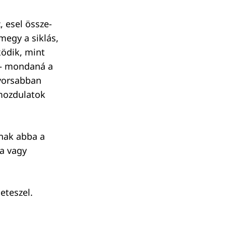
, esel össze-
megy a siklás,
ödik, mint
 – mondaná a
gyorsabban
pmozdulatok
dnak abba a
ba vagy
eteszel.