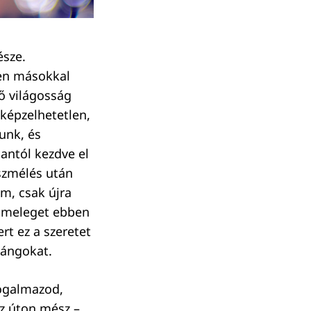
észe.
ben másokkal
ő világosság
lképzelhetetlen,
unk, és
antól kezdve el
szmélés után
m, csak újra
és meleget ebben
rt ez a szeretet
lángokat.
fogalmazod,
az úton mész –