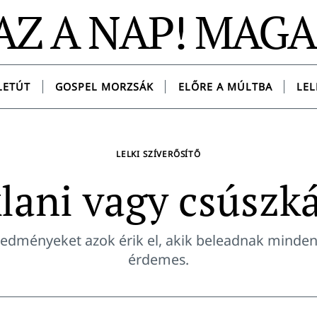
AZ A NAP! MAG
LETÚT
GOSPEL MORZSÁK
ELŐRE A MÚLTBA
LEL
LELKI SZÍVERŐSÍTŐ
klani vagy csúszká
redményeket azok érik el, akik beleadnak minden
érdemes.