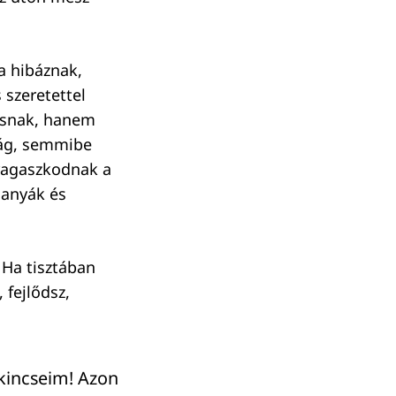
a hibáznak,
 szeretettel
tosnak, hanem
ság, semmibe
 ragaszkodnak a
 anyák és
 Ha tisztában
 fejlődsz,
 kincseim! Azon