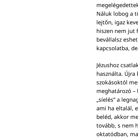
megelégedettek,
Náluk lobog a t
lejtőn, igaz ke
hiszen nem jut 
bevállalsz eshet
kapcsolatba, de
Jézushoz csatlak
használta. Újra 
szokásoktól men
meghatározó – b
„síelés” a legna
ami ha eltalál,
beléd, akkor me
tovább, s nem h
oktatódban, mar