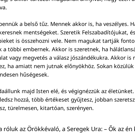
va.
bennük a belső tűz. Mennek akkor is, ha veszélyes. H
keresnek mentségeket. Szeretik Felszabadítójukat, és
bieket is összehozni vele. Nem magukat tartják fon
k a többi embernek. Akkor is szeretnek, ha hálátlan
ulat vagy megvetés a válasz jószándékukra. Akkor is
ez, ha amiatt nem jutnak előnyökhöz. Sokan közülük
sendesen hűségesek.
aállunk majd Isten elé, és végignézzük az életünket.
ledsz hozzá, több értékeset gyűjtesz, jobban szeretsz,
sz, türelmesen, kitartóan, szerényen.
 róluk az Örökkévaló, a Seregek Ura: – Ők az én