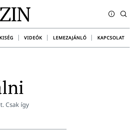
AZIN
Facebook
YouTube
Instagram
Twitter
Spotify
Messenge
KISÉG
VIDEÓK
LEMEZAJÁNLÓ
KAPCSOLAT
lni
t. Csak így