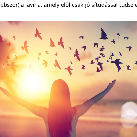
bbször) a lavina, amely elől csak jó sítudással tudsz