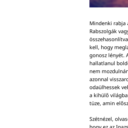
Keresés:
Mindenki rabja 
Rabszolgák vagy
összehasonlítva
kell, hogy megl
gonosz lényét. 
hallatlanul bol
nem mozdulnánk 
azonnal visszar
odaülhessek vel
a kihülő világba
tüze, amin elősz
Szétnézel, olva
hogy ez az Igaz