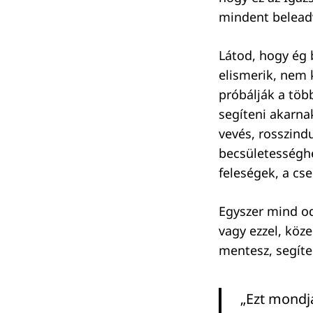
mindent belead
Látod, hogy ég 
elismerik, nem 
próbálják a töb
segíteni akarna
vevés, rosszind
becsületességh
feleségek, a c
Egyszer mind od
vagy ezzel, köze
mentesz, segíte
„Ezt mondja