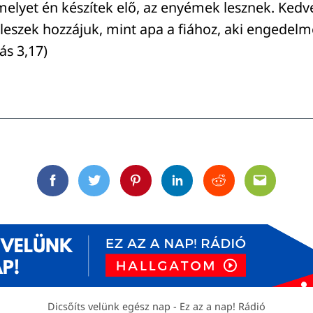
elyet én készítek elő, az enyémek lesznek. Kedv
eszek hozzájuk, mint apa a fiához, aki engedelm
ás 3,17)
Facebook
Twitter
Pinterest
Linkedin
Reddit
Email
Dicsőíts velünk egész nap - Ez az a nap! Rádió