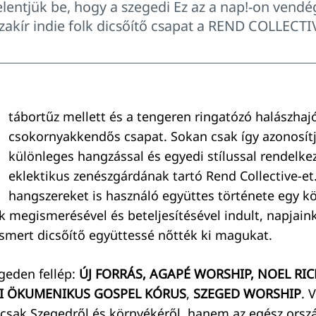
entjük be, hogy a szegedi Ez az a nap!-on vendé
zakír indie folk dicsőítő csapat a REND COLLECTI
tábortűz mellett és a tengeren ringatózó halászhaj
csokornyakkendős csapat. Sokan csak így azonosítj
különleges hangzással és egyedi stílussal rendelk
eklektikus zenészgárdának tartó Rend Collective-et
hangszereket is használó együttes története egy kö
k megismerésével és beteljesítésével indult, napjain
smert dicsőítő együttessé nőtték ki magukat.
egeden fellép:
ÚJ FORRÁS, AGAPÉ WORSHIP, NOEL RIC
I ÖKUMENIKUS GOSPEL KÓRUS
,
SZEGED WORSHIP
. 
sak Szegedről és környékéről, hanem az egész orsz