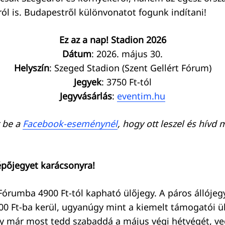
ról is. Budapestről különvonatot fogunk indítani!
Ez az a nap! Stadion 2026
Dátum
: 2026. május 30.
Helyszín
: Szeged Stadion (Szent Gellért Fórum)
Jegyek
: 3750 Ft-tól
Jegyvásárlás
:
eventim.hu
 be a
Facebook-eseménynél
, hogy ott leszel és hívd 
pőjegyet karácsonyra!
 Fórumba 4900 Ft-tól kapható ülőjegy. A páros állójeg
00 Ft-ba kerül, ugyanúgy mint a kiemelt támogatói ül
gy már most tedd szabaddá a május végi hétvégét, v