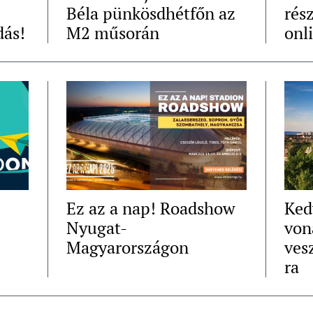
Béla pünkösdhétfőn az
rés
dás!
M2 műsorán
onl
Ez az a nap! Roadshow
Ked
Nyugat-
von
Magyarországon
ves
ra