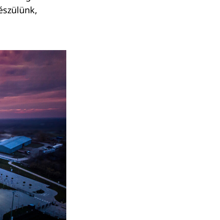
észülünk,