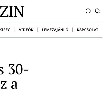
AZIN
Facebook
YouTube
Instagram
Twitter
Spotify
Messenge
KISÉG
VIDEÓK
LEMEZAJÁNLÓ
KAPCSOLAT
s 30-
z a