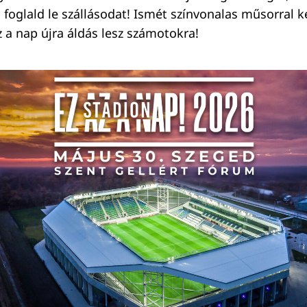
 foglald le szállásodat! Ismét színvonalas műsorral k
z a nap újra áldás lesz számotokra!