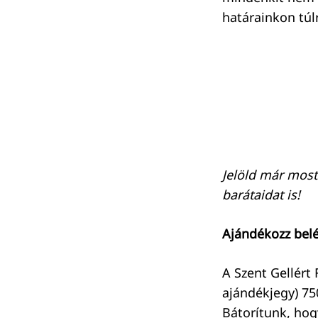
határainkon túl
Jelöld már most
barátaidat is!
Ajándékozz belé
A Szent Gellért
ajándékjegy) 75
Bátorítunk, ho