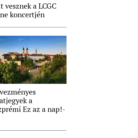
zt vesznek a LCGC
ine koncertjén
vezményes
atjegyek a
zprémi Ez az a nap!-