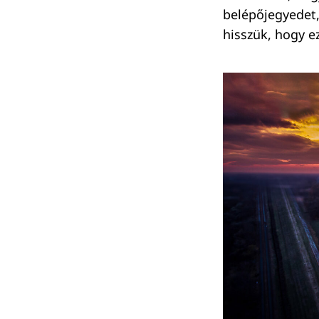
belépőjegyedet,
hisszük, hogy e
Keresés: