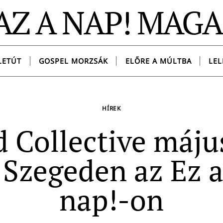
AZ A NAP! MAG
LETÚT
GOSPEL MORZSÁK
ELŐRE A MÚLTBA
LEL
HÍREK
 Collective máju
 Szegeden az Ez a
nap!-on