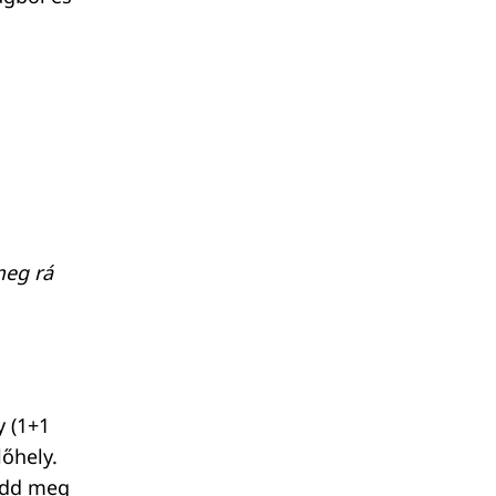
meg rá
y (1+1
őhely.
edd meg