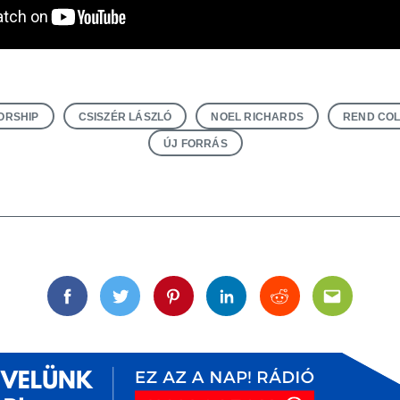
ORSHIP
CSISZÉR LÁSZLÓ
NOEL RICHARDS
REND COL
ÚJ FORRÁS
Facebook
Twitter
Pinterest
Linkedin
Reddit
Email