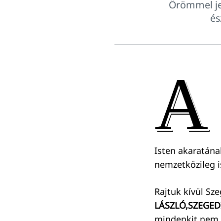
Örömmel jel
és
A
Isten akaratána
nemzetközileg i
Rajtuk kívül Sz
LÁSZLÓ,
SZEGED
mindenkit nem c