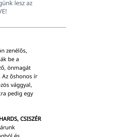
günk lesz az
VE!
ón zenélős,
ák be a
ező, önmagát
. Az őshonos ír
zös vággyal,
kra pedig egy
HARDS, CSISZÉR
Várunk
ágból és