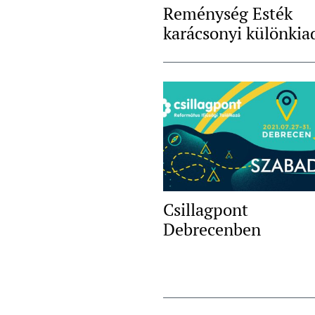
Reménység Esték
karácsonyi különkia
Csillagpont
Debrecenben
Post