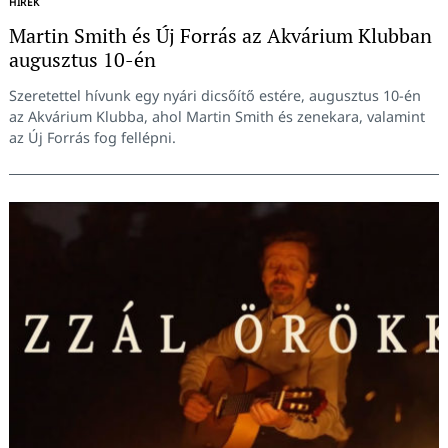
HÍREK
Martin Smith és Új Forrás az Akvárium Klubban
augusztus 10-én
Szeretettel hívunk egy nyári dicsőítő estére, augusztus 10-én
az Akvárium Klubba, ahol Martin Smith és zenekara, valamint
az Új Forrás fog fellépni.