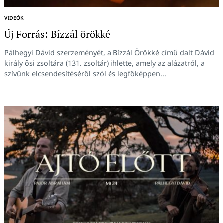
VIDEÓK
Új Forrás: Bízzál örökké
Pálhegyi Dávid szerzeményét, a Bízzál Örökké című dalt Dávid
király ősi zsoltára (131. zsoltár) ihlette, amely az alázatról, a
szívünk elcsendesítéséről szól és legfőképpen...