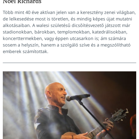
Noel Richards
Több mint 40 éve aktívan jelen van a keresztény zenei világban,
de lelkesedése most is töretlen, és mindig képes újat mutatni
alkotásaiban. A walesi születésű dicsőítésvezető játszott már
stadionokban, bárokban, templomokban, katedrálisokban,
koncerttermekben, vagy éppen utcasarkon is; ám számára
sosem a helyszín, hanem a szolgáló szíve és a megszólítható
emberek számítottak.