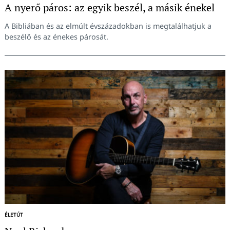
A nyerő páros: az egyik beszél, a másik énekel
A Bibliában és az elmúlt évszázadokban is megtalálhatjuk a
beszélő és az énekes párosát.
ÉLETÚT