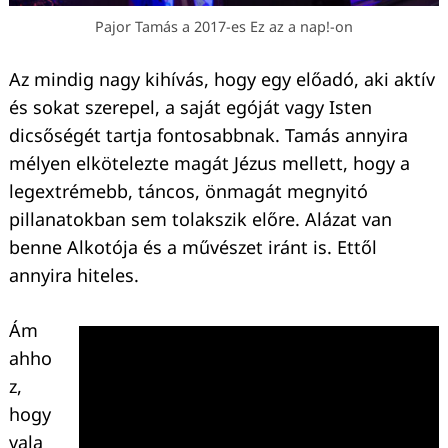
Pajor Tamás a 2017-es Ez az a nap!-on
Az mindig nagy kihívás, hogy egy előadó, aki aktív
és sokat szerepel, a saját egóját vagy Isten
dicsőségét tartja fontosabbnak. Tamás annyira
mélyen elkötelezte magát Jézus mellett, hogy a
legextrémebb, táncos, önmagát megnyitó
pillanatokban sem tolakszik előre. Alázat van
benne Alkotója és a művészet iránt is. Ettől
annyira hiteles.
Ám
ahho
z,
hogy
vala