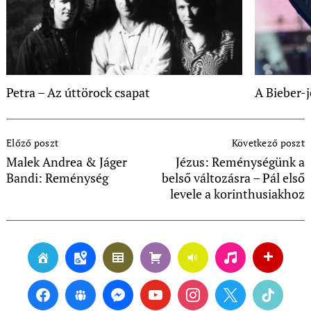
Petra – Az úttörock csapat
A Bieber-
Post
Előző poszt
Következő poszt
Navigation
Malek Andrea & Jáger
Jézus: Reménységünk a
Bandi: Reménység
belső változásra – Pál első
levele a korinthusiakhoz