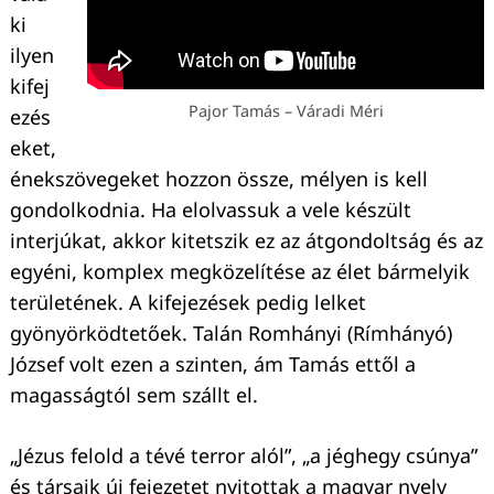
ki
ilyen
kifej
Pajor Tamás – Váradi Méri
ezés
eket,
énekszövegeket hozzon össze, mélyen is kell
gondolkodnia. Ha elolvassuk a vele készült
interjúkat, akkor kitetszik ez az átgondoltság és az
egyéni, komplex megközelítése az élet bármelyik
területének. A kifejezések pedig lelket
gyönyörködtetőek. Talán Romhányi (Rímhányó)
József volt ezen a szinten, ám Tamás ettől a
magasságtól sem szállt el.
„Jézus felold a tévé terror alól”, „a jéghegy csúnya”
és társaik új fejezetet nyitottak a magyar nyelv