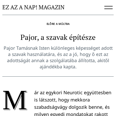
Skip
EZ AZ A NAP! MAGAZIN
to
content
ELŐRE A MÚLTBA
Pajor, a szavak építésze
Pajor Tamásnak Isten különleges képességet adott
a szavak használatára, és az a jó, hogy ő ezt az
adottságát annak a szolgálatába állította, akitől
ajándékba kapta.
M
ár az egykori Neurotic együttesben
is látszott, hogy mekkora
szabadságvágy dolgozik benne, és
milyen egyedi mondatokat rakott