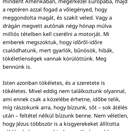
mindent Amerikában, megérkezel Európába, majd
a reptéren azzal fogad a vőlegényed, hogy
meggondolta magát, és szakít veled. Vagy a
drágán megvett autónak négy hónap múlva
milliós tételben kell cserélni a motorját. Mi
emberek megszoktuk, hogy időről-időre
csalódhatunk, mert gyarlók, bűnösök, hibák,
tökéletlenségek vannak körülöttünk. Meg
bennünk is.
Isten azonban tökéletes, és a szeretete is
tökéletes. Mivel eddig nem találkoztunk olyannal,
ami ennek csak a közelébe érhetne, időbe telik,
míg rászokunk arra, hogy bízzunk, sőt – sok átélés
után – feltétel nélkül bízzunk benne. Nem véletlen,
hogy Jézus többször is a kisgyerekeket állította