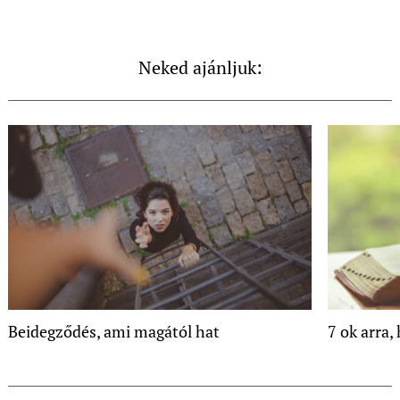
Neked ajánljuk:
Beidegződés, ami magától hat
7 ok arra,
Post