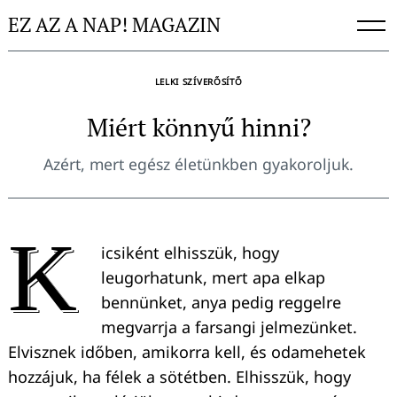
Skip
EZ AZ A NAP! MAGAZIN
to
content
LELKI SZÍVERŐSÍTŐ
Miért könnyű hinni?
Azért, mert egész életünkben gyakoroljuk.
K
icsiként elhisszük, hogy
leugorhatunk, mert apa elkap
bennünket, anya pedig reggelre
megvarrja a farsangi jelmezünket.
Elvisznek időben, amikorra kell, és odamehetek
hozzájuk, ha félek a sötétben. Elhisszük, hogy