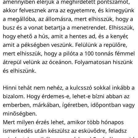
amennyiben elérjük a meghirdetett pontszámot,
akkor felvesznek arra az egyetemre, és kimegyünk
a megállóba, az állomásra, mert elhisszük, hogy a
busz és a vonat betartja a menetrendet. Elhisszük,
hogy ehető a hús, amit a hentes ad, és a kenyér,
amit a pékségben veszünk. Felülünk a repülőre,
mert elhisszük, hogy a pilóta a 100 tonnás fémmel
átrepül velünk az óceánon. Folyamatosan hiszünk
és elhiszünk.
Hinni tehát nem nehéz, a kulcsszó sokkal inkább a
bizalom. Hogy érdemes-e, lehet-e bízni abban az
emberben, márkában, ígéretben, időpontban vagy
minőségben.
Mert milyen érzés lehet, amikor több hónapos
ismerkedés után készülsz az esküvődre, feladsz