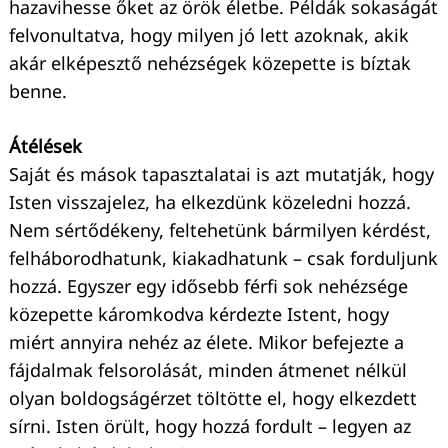
hazavihesse őket az örök életbe. Példák sokaságát
felvonultatva, hogy milyen jó lett azoknak, akik
akár elképesztő nehézségek közepette is bíztak
benne.
Átélések
Saját és mások tapasztalatai is azt mutatják, hogy
Isten visszajelez, ha elkezdünk közeledni hozzá.
Nem sértődékeny, feltehetünk bármilyen kérdést,
felháborodhatunk, kiakadhatunk – csak forduljunk
hozzá. Egyszer egy idősebb férfi sok nehézsége
közepette káromkodva kérdezte Istent, hogy
miért annyira nehéz az élete. Mikor befejezte a
fájdalmak felsorolását, minden átmenet nélkül
olyan boldogságérzet töltötte el, hogy elkezdett
sírni. Isten örült, hogy hozzá fordult – legyen az