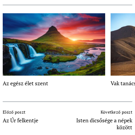
Az egész élet szent
Vak tanác
Post
Előző poszt
Következő poszt
Navigation
Az Úr felkentje
Isten dicsősége a népek
között