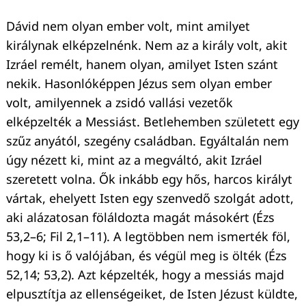
Dávid nem olyan ember volt, mint amilyet
királynak elképzelnénk. Nem az a király volt, akit
Izráel remélt, hanem olyan, amilyet Isten szánt
Keresés:
nekik. Hasonlóképpen Jézus sem olyan ember
volt, amilyennek a zsidó vallási vezetők
elképzelték a Messiást. Betlehemben született egy
szűz anyától, szegény családban. Egyáltalán nem
úgy nézett ki, mint az a megváltó, akit Izráel
szeretett volna. Ők inkább egy hős, harcos királyt
vártak, ehelyett Isten egy szenvedő szolgát adott,
aki alázatosan föláldozta magát másokért (Ézs
53,2–6; Fil 2,1–11). A legtöbben nem ismerték föl,
hogy ki is ő valójában, és végül meg is ölték (Ézs
52,14; 53,2). Azt képzelték, hogy a messiás majd
elpusztítja az ellenségeiket, de Isten Jézust küldte,