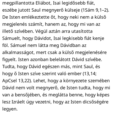
megpillantotta Eliábot, Isai legidősebb fiát,
eszébe jutott Saul megnyerő külseje (1Sám 9,1–2).
De Isten emlékeztette őt, hogy neki nem a külső
megjelenés számít, hanem az, hogy mi van az
illető szívében. Végül aztán arra utasította
Sámuelt, hogy Dávidot, Isai legkisebb fiát kenje
föl. Sámuel nem látta meg Dávidban az
alkalmasságot, mert csak a külső megjelenésére
figyelt. Isten azonban belelátott Dávid szívébe.
Tudta, hogy Dávid egészen más, mint Saul, és
hogy ő Isten szíve szerint való ember (13,14;
ApCsel 13,22). Lehet, hogy a környezete szemében
Dávid nem volt megnyerő, de Isten tudta, hogy mi
van a bensőjében, és meglátta benne, hogy képes
lesz Izráelt úgy vezetni, hogy az Isten dicsőségére
legyen.