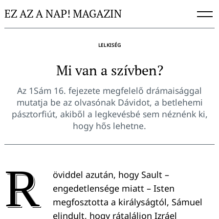
Skip
EZ AZ A NAP! MAGAZIN
to
content
LELKISÉG
Mi van a szívben?
Az 1Sám 16. fejezete megfelelő drámaisággal
mutatja be az olvasónak Dávidot, a betlehemi
pásztorfiút, akiből a legkevésbé sem néznénk ki,
hogy hős lehetne.
R
öviddel azután, hogy Sault –
engedetlensége miatt – Isten
megfosztotta a királyságtól, Sámuel
elindult, hogy rátaláljon Izráel