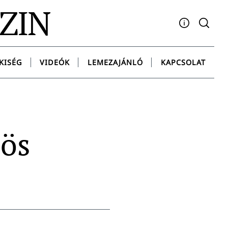
AZIN
Facebook
YouTube
Instagram
Twitter
Spotify
Messenge
KISÉG
VIDEÓK
LEMEZAJÁNLÓ
KAPCSOLAT
-ös