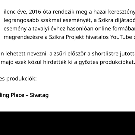
ilenc éve, 2016-óta rendezik meg a hazai kereszté
legrangosabb szakmai eseményét, a Szikra díjátadó
esemény a tavalyi évhez hasonlóan online formába
megrendezésre a Szikra Projekt hivatalos YouTube 
 lehetett nevezni, a zsűri először a shortlistre jutot
 majd ezek közül hirdették ki a győztes produkciókat
es produkciók:
ding Place – Sivatag