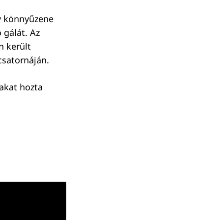
ny könnyűzene
 gálát. Az
n került
csatornáján.
takat hozta
.