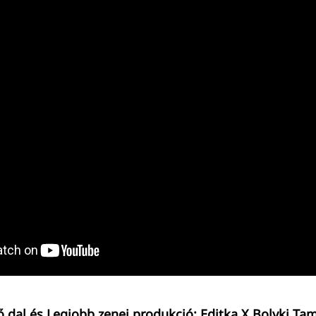
ő dal és Legjobb zenei produkció: Editka X Bolyki Tam