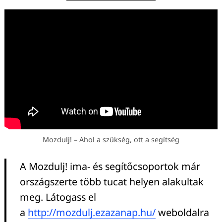
Mozdulj! – Ahol a szükség, ott a segítség
A Mozdulj! ima- és segítőcsoportok már
országszerte több tucat helyen alakultak
meg. Látogass el
a
http://mozdulj.ezazanap.hu/
weboldalra