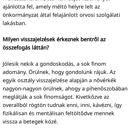
Keresés:
ajánlotta fel, amely méltó helyre lelt az
önkormányzat által felajánlott orvosi szolgálati
lakásban.
Milyen visszajelzések érkeznek bentről az
összefogás láttán?
Jólesik nekik a gondoskodás, a sok finom
adomány. Örülnek, hogy gondolunk rájuk. Az
egyik osztály visszajelzése alapján a nővérkék
nagyon-nagyon örülnek, ahogy a pihenőszobában
meglátják a sok finomságot. Kivetkőzve az
overallból rögtön tudnak enni, inni, kávézni, így
fizikálisan és mentálisan feltöltődve mennek
vissza a betegek közé.