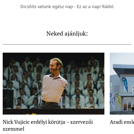
Dicsőíts velünk egész nap - Ez az a nap! Rádió
Neked ajánljuk:
Nick Vujicic erdélyi körútja – szervezői
Aradi eml
szemmel