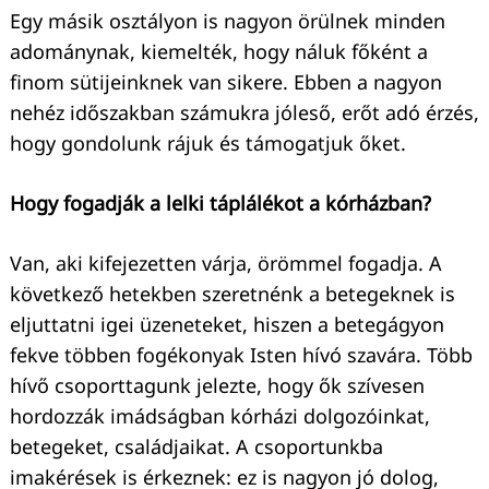
Egy másik osztályon is nagyon örülnek minden
adománynak, kiemelték, hogy náluk főként a
finom sütijeinknek van sikere. Ebben a nagyon
nehéz időszakban számukra jóleső, erőt adó érzés,
hogy gondolunk rájuk és támogatjuk őket.
Hogy fogadják a lelki táplálékot a kórházban?
Van, aki kifejezetten várja, örömmel fogadja. A
következő hetekben szeretnénk a betegeknek is
eljuttatni igei üzeneteket, hiszen a betegágyon
fekve többen fogékonyak Isten hívó szavára. Több
hívő csoporttagunk jelezte, hogy ők szívesen
hordozzák imádságban kórházi dolgozóinkat,
betegeket, családjaikat. A csoportunkba
imakérések is érkeznek: ez is nagyon jó dolog,