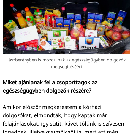
Jászberényben is mozdulnak az egészségügyben dolgozók
megsegítéséért
Miket ajánlanak fel a csoporttagok az
egészségügyben dolgozók részére?
Amikor először megkerestem a kórházi
dolgozókat, elmondták, hogy kaptak már
felajánlásokat, így sütit, kávét tőlünk is szívesen
fogadnak, illetve gyümölcsöt is, mert azt még