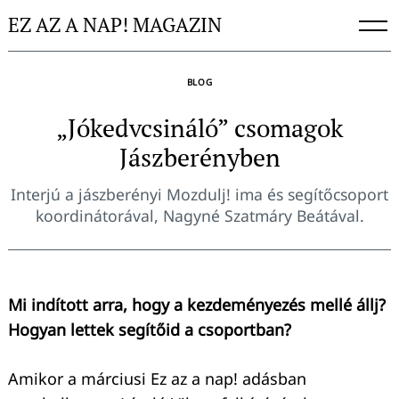
Skip
EZ AZ A NAP! MAGAZIN
to
content
BLOG
„Jókedvcsináló” csomagok
Jászberényben
Interjú a jászberényi Mozdulj! ima és segítőcsoport
koordinátorával, Nagyné Szatmáry Beátával.
Mi indított arra, hogy a kezdeményezés mellé állj?
Hogyan lettek segítőid a csoportban?
Amikor a márciusi Ez az a nap! adásban