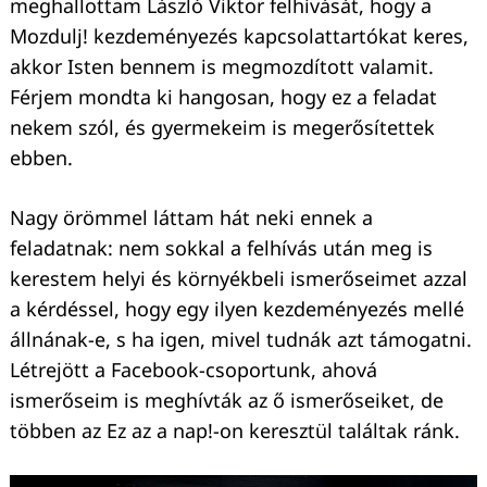
meghallottam László Viktor felhívását, hogy a
Mozdulj! kezdeményezés kapcsolattartókat keres,
akkor Isten bennem is megmozdított valamit.
Férjem mondta ki hangosan, hogy ez a feladat
nekem szól, és gyermekeim is megerősítettek
ebben.
Nagy örömmel láttam hát neki ennek a
feladatnak: nem sokkal a felhívás után meg is
kerestem helyi és környékbeli ismerőseimet azzal
a kérdéssel, hogy egy ilyen kezdeményezés mellé
állnának-e, s ha igen, mivel tudnák azt támogatni.
Létrejött a Facebook-csoportunk, ahová
ismerőseim is meghívták az ő ismerőseiket, de
többen az Ez az a nap!-on keresztül találtak ránk.