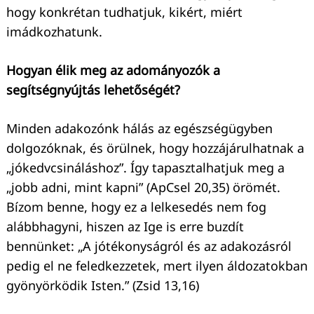
hogy konkrétan tudhatjuk, kikért, miért
imádkozhatunk.
Hogyan élik meg az adományozók a
segítségnyújtás lehetőségét?
Minden adakozónk hálás az egészségügyben
dolgozóknak, és örülnek, hogy hozzájárulhatnak a
„jókedvcsináláshoz”. Így tapasztalhatjuk meg a
„jobb adni, mint kapni” (ApCsel 20,35) örömét.
Bízom benne, hogy ez a lelkesedés nem fog
alábbhagyni, hiszen az Ige is erre buzdít
bennünket: „A jótékonyságról és az adakozásról
pedig el ne feledkezzetek, mert ilyen áldozatokban
gyönyörködik Isten.” (Zsid 13,16)