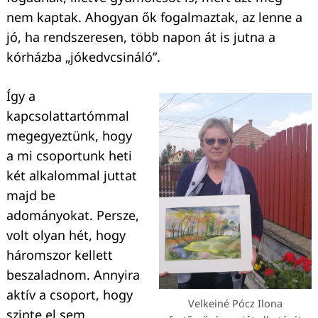
nem kaptak. Ahogyan ők fogalmaztak, az lenne a
jó, ha rendszeresen, több napon át is jutna a
kórházba „jókedvcsináló”.
Így a
kapcsolattartómmal
megegyeztünk, hogy
a mi csoportunk heti
két alkalommal juttat
majd be
adományokat. Persze,
volt olyan hét, hogy
háromszor kellett
beszaladnom. Annyira
aktív a csoport, hogy
Velkeiné Pócz Ilona
szinte el sem