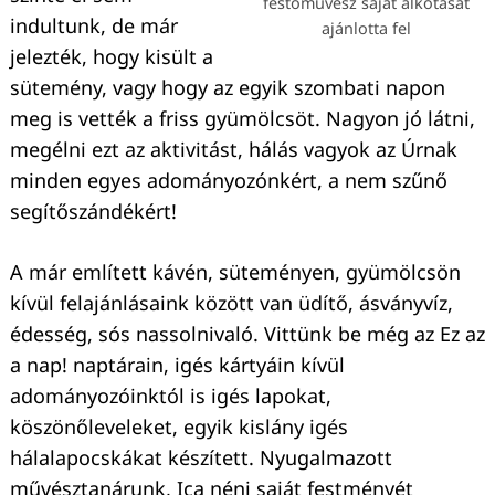
festőművész saját alkotását
indultunk, de már
ajánlotta fel
jelezték, hogy kisült a
sütemény, vagy hogy az egyik szombati napon
meg is vették a friss gyümölcsöt. Nagyon jó látni,
megélni ezt az aktivitást, hálás vagyok az Úrnak
minden egyes adományozónkért, a nem szűnő
segítőszándékért!
A már említett kávén, süteményen, gyümölcsön
kívül felajánlásaink között van üdítő, ásványvíz,
édesség, sós nassolnivaló. Vittünk be még az Ez az
a nap! naptárain, igés kártyáin kívül
adományozóinktól is igés lapokat,
köszönőleveleket, egyik kislány igés
hálalapocskákat készített. Nyugalmazott
művésztanárunk, Ica néni saját festményét