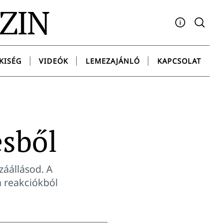
AZIN
Facebook
YouTube
Instagram
Twitter
Spotify
Messenge
KISÉG
VIDEÓK
LEMEZAJÁNLÓ
KAPCSOLAT
esből
áállásod. A
a reakciókból