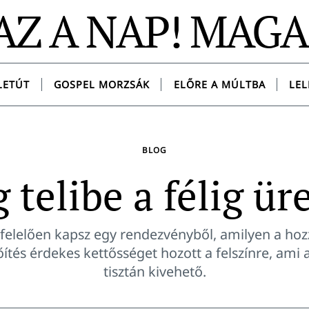
AZ A NAP! MAG
LETÚT
GOSPEL MORZSÁK
ELŐRE A MÚLTBA
LEL
BLOG
g telibe a félig ür
elelően kapsz egy rendezvényből, amilyen a hozz
őítés érdekes kettősséget hozott a felszínre, ami 
tisztán kivehető.