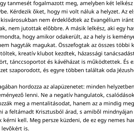
egy tanmesét fogalmazott meg, amelyben két lelkész
be. Kérdezik őket, hogy mi volt náluk a helyzet. Az 
 kisvárosukban nem érdeklődtek az Evangélium iránt
ak, nem jutottak előbbre. A másik lelkész, aki egy 
elmondta, hogy amikor odakerült, az a hely is keménye
nem hagyták magukat. Összefogtak az összes többi 
töltek, kreatív klubot kezdtek, házassági tanácsadást
ört, tánccsoportot és kávéházat is működtettek. És e
et szaporodott, és egyre többen találtak oda Jézush
agában hordozza az alapüzenetet: minden helyzetben
eményező lenni. Ne a negatív hangulatok, csalódások
ozzák meg a mentalitásodat, hanem az a mindig meg
 a feltámadt Krisztusból árad, s amiből mindnyájan 
 kérni kell. Meg persze küzdeni, de ez egy nemes h
levőkért is.