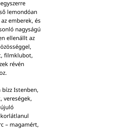
 egyszerre
első lemondóan
 az emberek, és
hasonló nagyságú
n ellenállt az
közösséggel,
, filmklubot,
zek révén
oz.
 bízz Istenben,
, vereségek,
újuló
korlátlanul
arc – magamért,