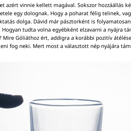
et azért vinnie kellett magával. Sokszor hozzáállás k
etele egy dolognak. Hogy a poharat félig telinek, vag
zoktatás dolga. Dávid már pásztorként is folyamatosan
t. Hogyan tudta volna egyébként elzavarni a nyájra 
s? Mire Góliáthoz ért, addigra a korábbi pozitív átélés
teni fog neki. Mert most a választott nép nyájára tám