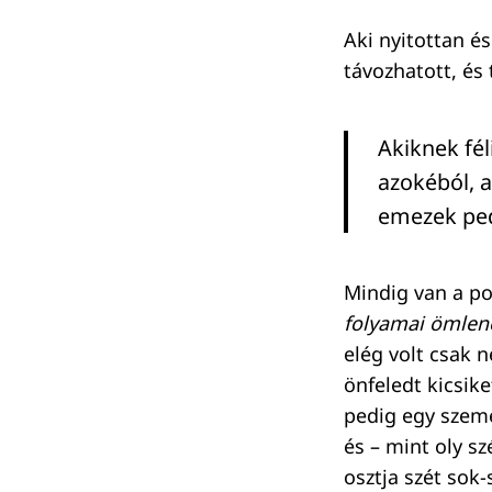
Aki nyitottan é
távozhatott, és 
Akiknek fél
azokéból, a
emezek ped
Mindig van a po
folyamai ömlen
elég volt csak n
önfeledt kicsike
pedig egy személ
és – mint oly s
osztja szét sok