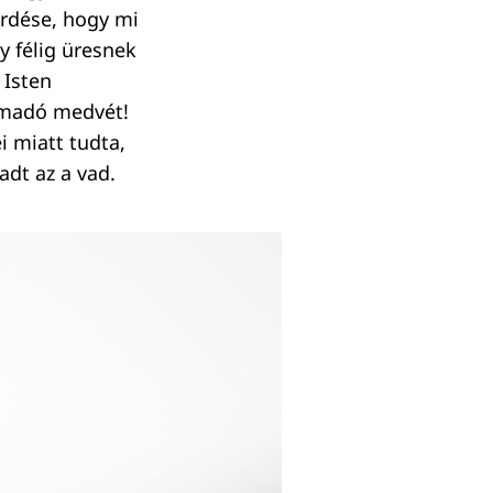
érdése, hogy mi
y félig üresnek
 Isten
támadó medvét!
ei miatt tudta,
adt az a vad.