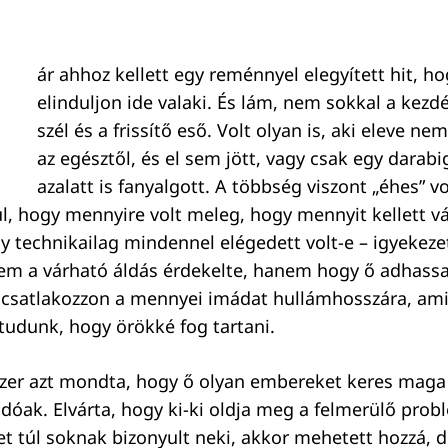
ár ahhoz kellett egy reménnyel elegyített hit, 
elinduljon ide valaki. És lám, nem sokkal a kezdé
szél és a frissítő eső. Volt olyan is, aki eleve nem
az egésztől, és el sem jött, vagy csak egy darabi
azalatt is fanyalgott. A többség viszont „éhes” vo
ül, hogy mennyire volt meleg, hogy mennyit kellett vá
y technikailag mindennel elégedett volt-e – igyekezet
em a várható áldás érdekelte, hanem hogy ő adhassa
rácsatlakozzon a mennyei imádat hullámhosszára, ami
tudunk, hogy örökké fog tartani.
zer azt mondta, hogy ő olyan embereket keres maga 
ak. Elvárta, hogy ki-ki oldja meg a felmerülő prob
et túl soknak bizonyult neki, akkor mehetett hozzá, 