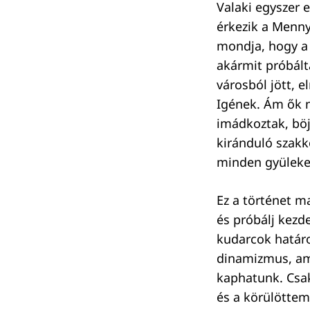
Valaki egyszer 
érkezik a Menny
mondja, hogy a
akármit próbált
Keresés:
városból jött, 
Igének. Ám ők 
imádkoztak, böj
kiránduló szakk
minden gyülekez
Ez a történet m
és próbálj kezd
kudarcok határ
dinamizmus, ami
kaphatunk. Csak
és a körülöttem 