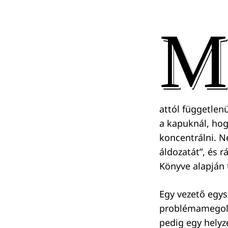
M
attól független
a kapuknál, hog
koncentrálni. N
áldozatát”, és 
Könyve alapján 
Egy vezető egys
problémamegoldó
pedig egy helyz