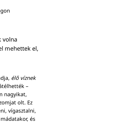
dagon
k volna
el mehettek el,
ndja,
élő víznek
átélhették –
m nagyikat,
zomjat olt. Ez
i, vígasztalni,
 imádatakor, és