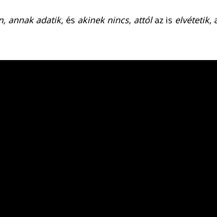
n, annak adatik
, és
akinek nincs
,
attól
az is
elvétetik
, 