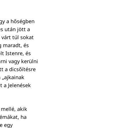
hogy a hőségben
s után jött a
 várt túl sokat
g maradt, és
lt Istenre, és
rni vagy kerülni
t a dicsőítésre
 „ajkainak
t a Jelenések
mellé, akik
lémákat, ha
de egy