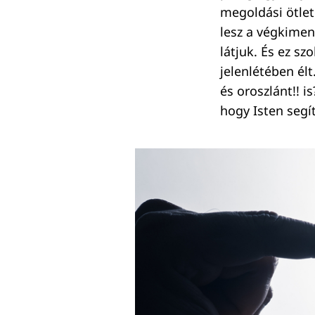
megoldási ötlet
lesz a végkimen
látjuk. És ez s
jelenlétében él
és oroszlánt!! i
hogy Isten segí