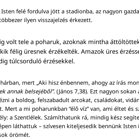
s Isten felé fordulva jött a stadionba, az nagyon gaz
többezer ilyen visszajelzés érkezett.
ig volt tele a poharuk, azoknak mintha áttöltötte
kik félig üresnek érzékelték. Amazok üres érzéss
ig túlcsorduló érzésekkel.
hárban, mert „Aki hisz énbennem, ahogy az írás mo
ek annak belsejéből”
. (János 7,38). Ezt nagyon sokan 
ézni a boldog, felszabadult arcokat, családokat, vidá
t. Mert a mi poharunkban “élő víz” van, ami éltet és s
y: a Szentlélek. Számíthatunk rá, mindig kész segíten
zépen láthattuk – szívesen kiteljesedik bennünk Isten
-sok örömét.