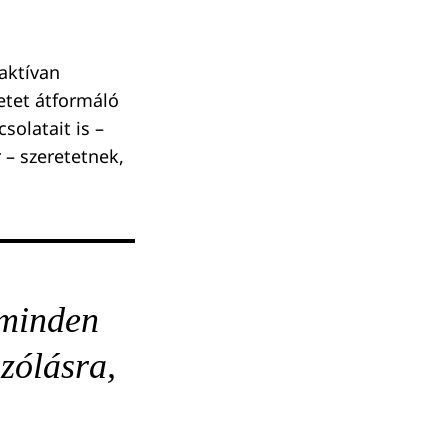
aktívan
letet átformáló
solatait is –
 – szeretetnek,
 minden
zólásra,