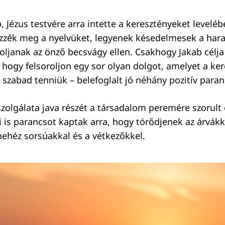
, Jézus testvére arra intette a keresztényeket levelé
zzék meg a nyelvüket, legyenek késedelmesek a hara
oljanak az önző becsvágy ellen. Csakhogy Jakab célj
, hogy felsoroljon egy sor olyan dolgot, amelyet a k
szabad tenniük – belefoglalt jó néhány pozitív paranc
zolgálata java részét a társadalom peremére szorult
i is parancsot kaptak arra, hogy törődjenek az árvákk
nehéz sorsúakkal és a vétkezőkkel.