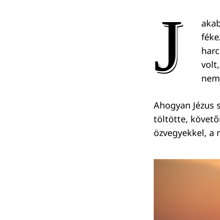
J
akab
féke
harc
volt
nem 
Ahogyan Jézus s
töltötte, követő
özvegyekkel, a 