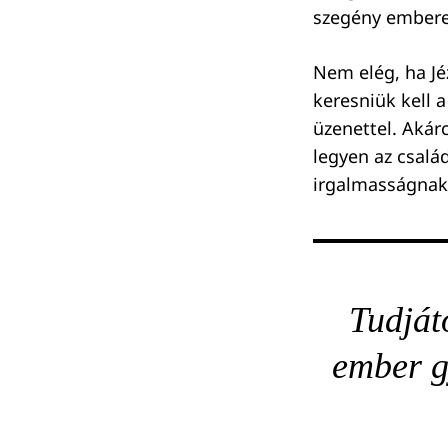
szegény emberek
Nem elég, ha Jé
Keresés:
keresniük kell a
üzenettel. Akár
legyen az csalá
irgalmasságnak
Tudját
ember g