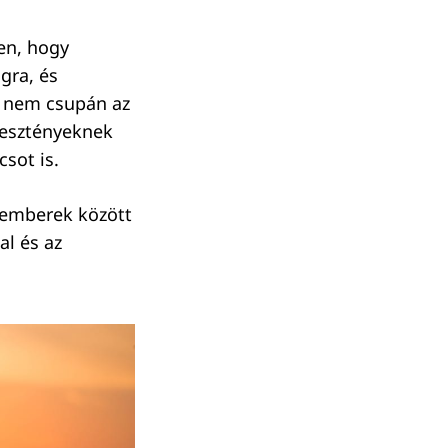
ben, hogy
gra, és
a nem csupán az
eresztényeknek
sot is.
 emberek között
al és az