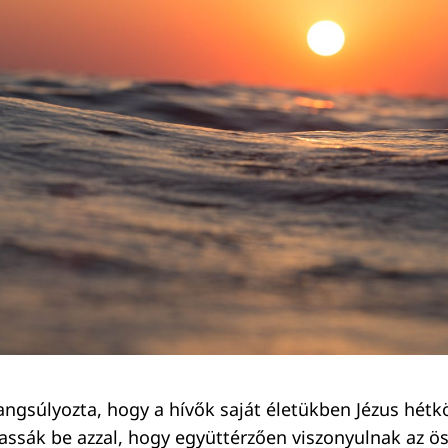
angsúlyozta, hogy a hívők saját életükben Jézus hétk
assák be azzal, hogy együttérzően viszonyulnak az ös