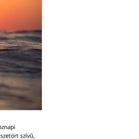
öznapi
szetört szívű,