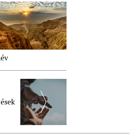
név
tések