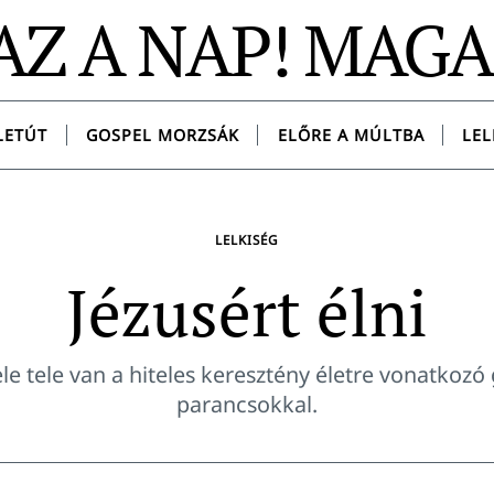
AZ A NAP! MAG
LETÚT
GOSPEL MORZSÁK
ELŐRE A MÚLTBA
LEL
LELKISÉG
Jézusért élni
ele tele van a hiteles keresztény életre vonatkozó 
parancsokkal.