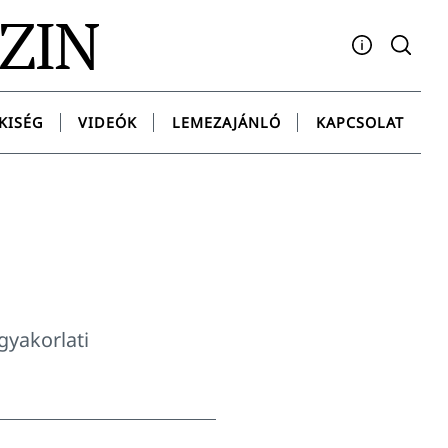
AZIN
Facebook
YouTube
Instagram
Twitter
Spotify
Messenge
KISÉG
VIDEÓK
LEMEZAJÁNLÓ
KAPCSOLAT
gyakorlati