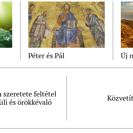
Péter és Pál
Új 
n szeretete feltétel
Közvetí
üli és örökkévaló