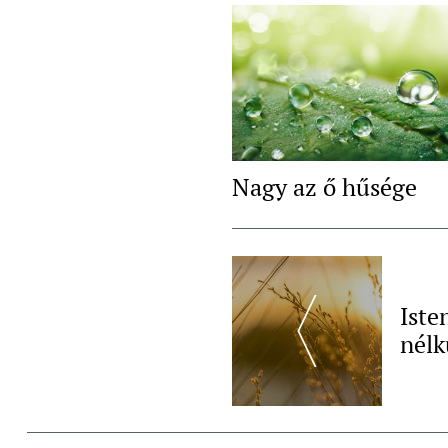
Nagy az ő hűsége
Post
Navigation
Iste
nélk