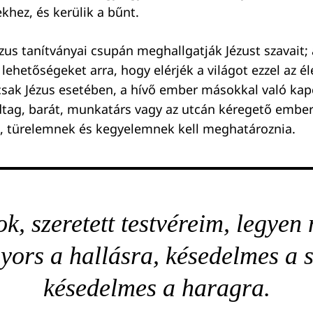
hez, és kerülik a bűnt.
zus tanítványai csupán meghallgatják Jézust szavait; 
 lehetőségeket arra, hogy elérjék a világot ezzel az é
csak Jézus esetében, a hívő ember másokkal való kapc
dtag, barát, munkatárs vagy az utcán kéregető ember
, türelemnek és kegyelemnek kell meghatároznia.
ok, szeretett testvéreim, legyen
yors a hallásra, késedelmes a s
késedelmes a haragra.