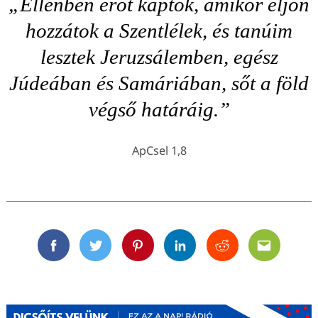
„Ellenben erőt kaptok, amikor eljön
hozzátok a Szentlélek, és tanúim
lesztek Jeruzsálemben, egész
Júdeában és Samáriában, sőt a föld
végső határáig.”
ApCsel 1,8
Facebook
Twitter
Pinterest
Linkedin
Reddit
Email