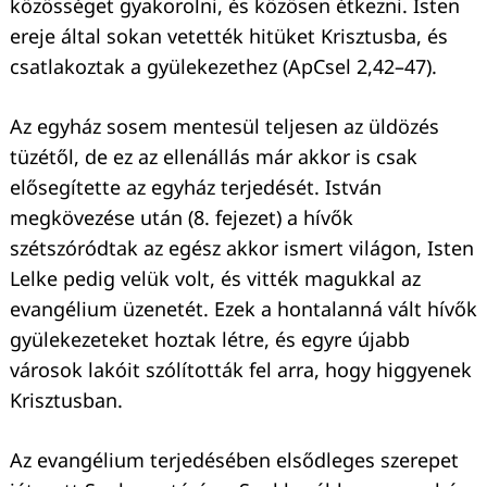
közösséget gyakorolni, és közösen étkezni. Isten
ereje által sokan vetették hitüket Krisztusba, és
csatlakoztak a gyülekezethez (ApCsel 2,42–47).
Az egyház sosem mentesül teljesen az üldözés
tüzétől, de ez az ellenállás már akkor is csak
elősegítette az egyház terjedését. István
Keresés:
megkövezése után (8. fejezet) a hívők
szétszóródtak az egész akkor ismert világon, Isten
Lelke pedig velük volt, és vitték magukkal az
evangélium üzenetét. Ezek a hontalanná vált hívők
gyülekezeteket hoztak létre, és egyre újabb
városok lakóit szólították fel arra, hogy higgyenek
Krisztusban.
Az evangélium terjedésében elsődleges szerepet