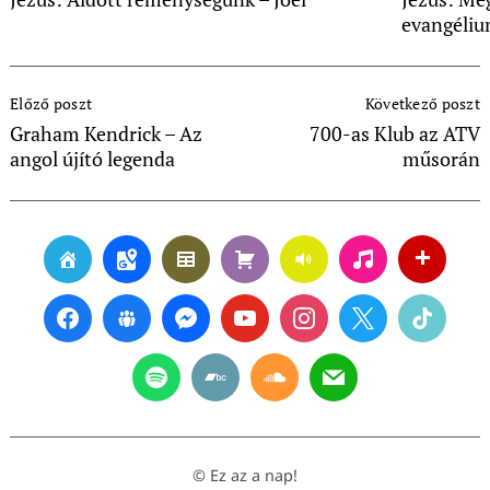
evangéli
Post
Előző poszt
Következő poszt
Navigation
Graham Kendrick – Az
700-as Klub az ATV
angol újító legenda
műsorán
© Ez az a nap!