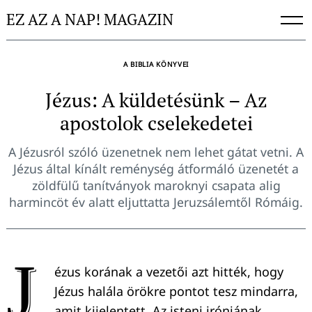
Skip
EZ AZ A NAP! MAGAZIN
to
content
A BIBLIA KÖNYVEI
Jézus: A küldetésünk – Az
apostolok cselekedetei
A Jézusról szóló üzenetnek nem lehet gátat vetni. A
Jézus által kínált reménység átformáló üzenetét a
zöldfülű tanítványok maroknyi csapata alig
harmincöt év alatt eljuttatta Jeruzsálemtől Rómáig.
J
ézus korának a vezetői azt hitték, hogy
Jézus halála örökre pontot tesz mindarra,
amit kijelentett. Az isteni iróniának