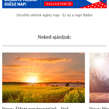
Dicsőíts velünk egész nap - Ez az a nap! Rádió
Neked ajánljuk:
Jézus: Áldott reménységünk – Jóel
Jézus: Me