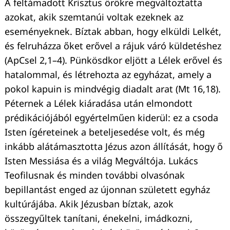
A feltámadott Krisztus örökre megváltoztatta
azokat, akik szemtanúi voltak ezeknek az
eseményeknek. Bíztak abban, hogy elküldi Lelkét,
és felruházza őket erővel a rájuk váró küldetéshez
(ApCsel 2,1–4). Pünkösdkor eljött a Lélek erővel és
hatalommal, és létrehozta az egyházat, amely a
pokol kapuin is mindvégig diadalt arat (Mt 16,18).
Péternek a Lélek kiáradása után elmondott
prédikációjából egyértelműen kiderül: ez a csoda
Isten ígéreteinek a beteljesedése volt, és még
inkább alátámasztotta Jézus azon állítását, hogy ő
Isten Messiása és a világ Megváltója. Lukács
Teofilusnak és minden további olvasónak
bepillantást enged az újonnan született egyház
kultúrájába. Akik Jézusban bíztak, azok
összegyűltek tanítani, énekelni, imádkozni,