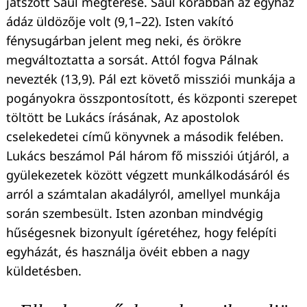
játszott Saul megtérése. Saul korábban az egyház
ádáz üldözője volt (9,1–22). Isten vakító
fénysugárban jelent meg neki, és örökre
megváltoztatta a sorsát. Attól fogva Pálnak
nevezték (13,9). Pál ezt követő missziói munkája a
pogányokra összpontosított, és központi szerepet
töltött be Lukács írásának, Az apostolok
cselekedetei című könyvnek a második felében.
Lukács beszámol Pál három fő missziói útjáról, a
gyülekezetek között végzett munkálkodásáról és
arról a számtalan akadályról, amellyel munkája
során szembesült. Isten azonban mindvégig
hűségesnek bizonyult ígéretéhez, hogy felépíti
egyházát, és használja övéit ebben a nagy
küldetésben.