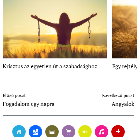
Krisztus az egyetlen út a szabadsághoz
Egy rejtél
Post
Előző poszt
Következő poszt
Navigation
Fogadalom egy napra
Angyalok