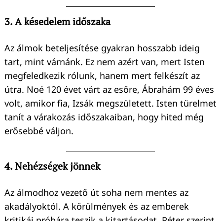
3. A késedelem időszaka
Az álmok beteljesítése gyakran hosszabb ideig
tart, mint várnánk. Ez nem azért van, mert Isten
megfeledkezik rólunk, hanem mert felkészít az
útra. Noé 120 évet várt az esőre, Ábrahám 99 éves
volt, amikor fia, Izsák megszületett. Isten türelmet
tanít a várakozás időszakaiban, hogy hited még
erősebbé váljon.
4. Nehézségek jönnek
Az álmodhoz vezető út soha nem mentes az
akadályoktól. A körülmények és az emberek
kritikái próbára teszik a kitartásodat. Péter szerint
Keresés: