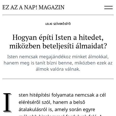
Skip
EZ AZ A NAP! MAGAZIN
to
content
LELKI SZÍVERŐSÍTŐ
Hogyan építi Isten a hitedet,
miközben beteljesíti álmaidat?
Isten nemcsak megajándékoz minket álmokkal,
hanem meg is tanít bízni benne, miközben ezek az
álmok valóra válnak.
I
sten hitépítési folyamata nemcsak a cél
eléréséről szól, hanem a belső
átalakulásról is, amely során egyre