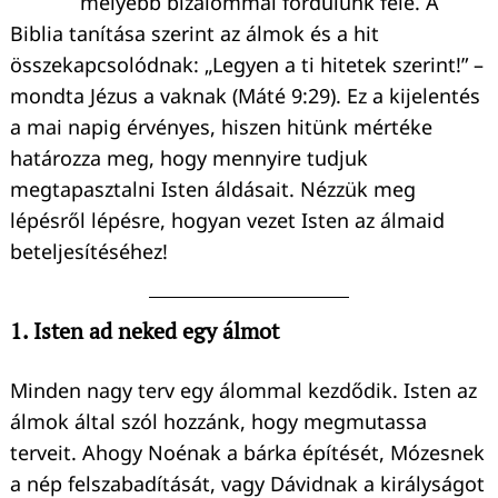
mélyebb bizalommal fordulunk felé. A
Biblia tanítása szerint az álmok és a hit
összekapcsolódnak: „Legyen a ti hitetek szerint!” –
mondta Jézus a vaknak (Máté 9:29). Ez a kijelentés
a mai napig érvényes, hiszen hitünk mértéke
határozza meg, hogy mennyire tudjuk
megtapasztalni Isten áldásait. Nézzük meg
lépésről lépésre, hogyan vezet Isten az álmaid
beteljesítéséhez!
1. Isten ad neked egy álmot
Minden nagy terv egy álommal kezdődik. Isten az
álmok által szól hozzánk, hogy megmutassa
terveit. Ahogy Noénak a bárka építését, Mózesnek
a nép felszabadítását, vagy Dávidnak a királyságot