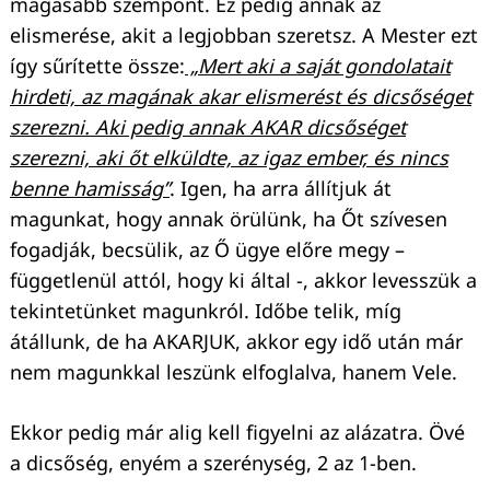
magasabb szempont. Ez pedig annak az
elismerése, akit a legjobban szeretsz. A Mester ezt
így sűrítette össze:
„Mert aki a saját gondolatait
hirdeti, az magának akar elismerést és dicsőséget
szerezni. Aki pedig annak AKAR dicsőséget
szerezni, aki őt elküldte, az igaz ember, és nincs
benne hamisság”
. Igen, ha arra állítjuk át
magunkat, hogy annak örülünk, ha Őt szívesen
fogadják, becsülik, az Ő ügye előre megy –
függetlenül attól, hogy ki által -, akkor levesszük a
tekintetünket magunkról. Időbe telik, míg
átállunk, de ha AKARJUK, akkor egy idő után már
nem magunkkal leszünk elfoglalva, hanem Vele.
Ekkor pedig már alig kell figyelni az alázatra. Övé
a dicsőség, enyém a szerénység, 2 az 1-ben.