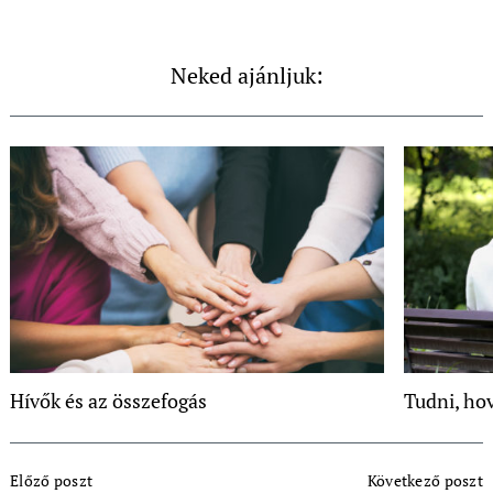
Neked ajánljuk:
Hívők és az összefogás
Tudni, ho
Post
Előző poszt
Következő poszt
Navigation