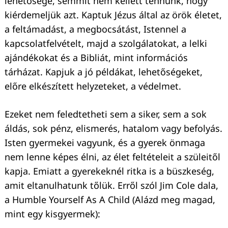
lehetősége, semmit nem kellett tennünk, hogy
kiérdemeljük azt. Kaptuk Jézus által az örök életet,
a feltámadást, a megbocsátást, Istennel a
kapcsolatfelvételt, majd a szolgálatokat, a lelki
ajándékokat és a Bibliát, mint információs
tárházat. Kapjuk a jó példákat, lehetőségeket,
előre elkészített helyzeteket, a védelmet.
Ezeket nem feledtetheti sem a siker, sem a sok
áldás, sok pénz, elismerés, hatalom vagy befolyás.
Isten gyermekei vagyunk, és a gyerek önmaga
nem lenne képes élni, az élet feltételeit a szüleitől
kapja. Emiatt a gyerekeknél ritka is a büszkeség,
amit eltanulhatunk tőlük. Erről szól Jim Cole dala,
a Humble Yourself As A Child (Alázd meg magad,
mint egy kisgyermek):