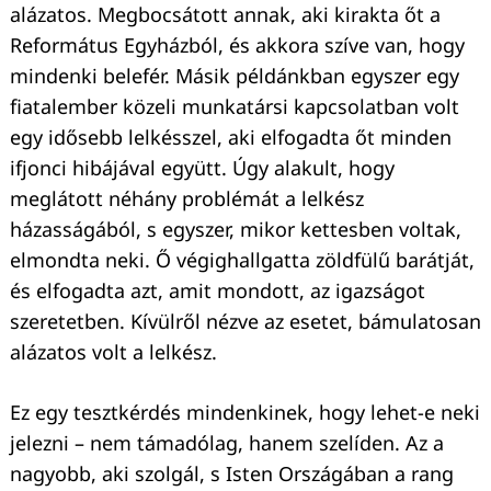
alázatos. Megbocsátott annak, aki kirakta őt a
Református Egyházból, és akkora szíve van, hogy
mindenki belefér. Másik példánkban egyszer egy
fiatalember közeli munkatársi kapcsolatban volt
egy idősebb lelkésszel, aki elfogadta őt minden
ifjonci hibájával együtt. Úgy alakult, hogy
meglátott néhány problémát a lelkész
házasságából, s egyszer, mikor kettesben voltak,
elmondta neki. Ő végighallgatta zöldfülű barátját,
és elfogadta azt, amit mondott, az igazságot
szeretetben. Kívülről nézve az esetet, bámulatosan
alázatos volt a lelkész.
Ez egy tesztkérdés mindenkinek, hogy lehet-e neki
jelezni – nem támadólag, hanem szelíden. Az a
nagyobb, aki szolgál, s Isten Országában a rang