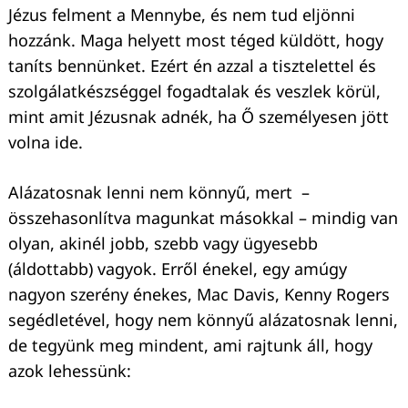
Jézus felment a Mennybe, és nem tud eljönni
hozzánk. Maga helyett most téged küldött, hogy
taníts bennünket. Ezért én azzal a tisztelettel és
szolgálatkészséggel fogadtalak és veszlek körül,
mint amit Jézusnak adnék, ha Ő személyesen jött
volna ide.
Alázatosnak lenni nem könnyű, mert –
összehasonlítva magunkat másokkal – mindig van
olyan, akinél jobb, szebb vagy ügyesebb
(áldottabb) vagyok. Erről énekel, egy amúgy
nagyon szerény énekes, Mac Davis, Kenny Rogers
segédletével, hogy nem könnyű alázatosnak lenni,
de tegyünk meg mindent, ami rajtunk áll, hogy
azok lehessünk: