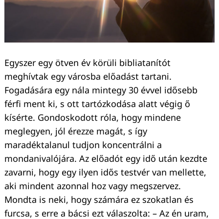
Egyszer egy ötven év körüli bibliatanítót
meghívtak egy városba előadást tartani.
Fogadására egy nála mintegy 30 évvel idősebb
férfi ment ki, s ott tartózkodása alatt végig ő
kísérte. Gondoskodott róla, hogy mindene
meglegyen, jól érezze magát, s így
maradéktalanul tudjon koncentrálni a
mondanivalójára. Az előadót egy idő után kezdte
zavarni, hogy egy ilyen idős testvér van mellette,
aki mindent azonnal hoz vagy megszervez.
Mondta is neki, hogy számára ez szokatlan és
furcsa, s erre a bácsi ezt válaszolta: – Az én uram,