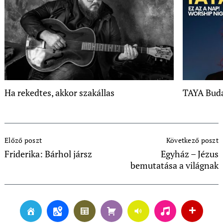
Ha rekedtes, akkor szakállas
TAYA Buda
Post
Előző poszt
Következő poszt
Navigation
Friderika: Bárhol jársz
Egyház – Jézus
bemutatása a világnak