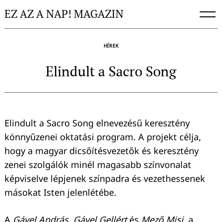
Skip
EZ AZ A NAP! MAGAZIN
to
content
HÍREK
Elindult a Sacro Song
Elindult a Sacro Song elnevezésű keresztény
könnyűzenei oktatási program. A projekt célja,
hogy a magyar dicsőítésvezetők és keresztény
zenei szolgálók minél magasabb színvonalat
képviselve lépjenek színpadra és vezethessenek
másokat Isten jelenlétébe.
A
Gável András
,
Gável Gellért
és
Mező Misi
, a