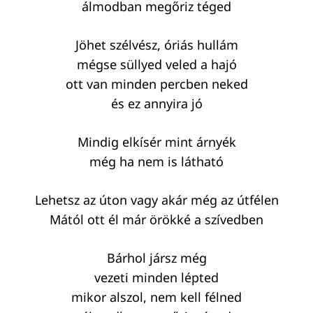
álmodban megőriz téged
Jöhet szélvész, óriás hullám
mégse süllyed veled a hajó
ott van minden percben neked
és ez annyira jó
Mindig elkísér mint árnyék
még ha nem is látható
Lehetsz az úton vagy akár még az útfélen
Mától ott él már örökké a szívedben
Bárhol jársz még
vezeti minden lépted
mikor alszol, nem kell félned