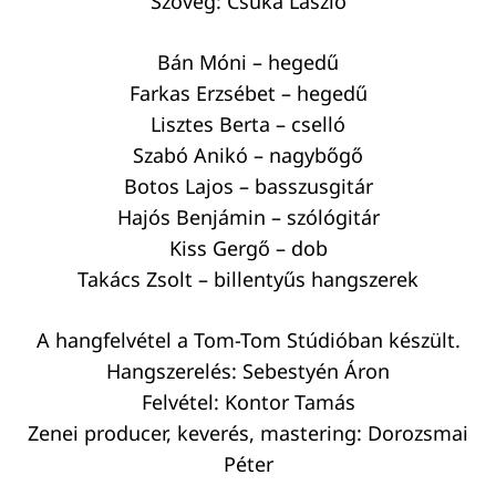
Szöveg: Csuka László
Bán Móni – hegedű
Farkas Erzsébet – hegedű
Lisztes Berta – cselló
Szabó Anikó – nagybőgő
Botos Lajos – basszusgitár
Hajós Benjámin – szólógitár
Kiss Gergő – dob
Takács Zsolt – billentyűs hangszerek
A hangfelvétel a Tom-Tom Stúdióban készült.
Hangszerelés: Sebestyén Áron
Felvétel: Kontor Tamás
Zenei producer, keverés, mastering: Dorozsmai
Péter