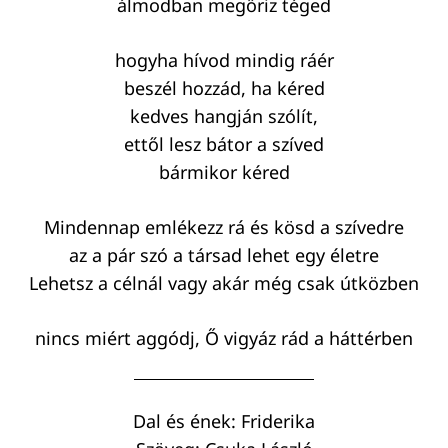
álmodban megőriz téged
hogyha hívod mindig ráér
beszél hozzád, ha kéred
kedves hangján szólít,
ettől lesz bátor a szíved
bármikor kéred
Mindennap emlékezz rá és kösd a szívedre
az a pár szó a társad lehet egy életre
Keresés:
Lehetsz a célnál vagy akár még csak útközben
nincs miért aggódj, Ő vigyáz rád a háttérben
Dal és ének: Friderika