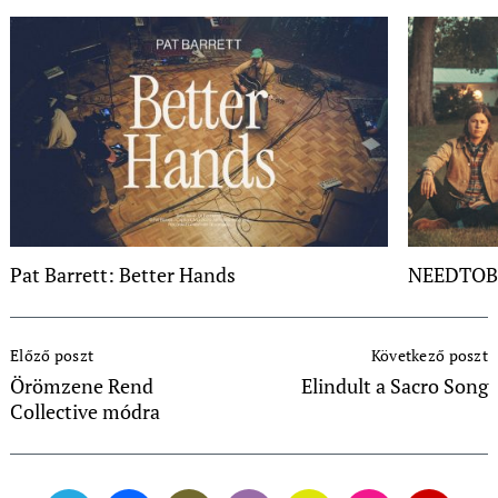
Pat Barrett: Better Hands
NEEDTOBR
Post
Előző poszt
Következő poszt
Navigation
Örömzene Rend
Elindult a Sacro Song
Collective módra