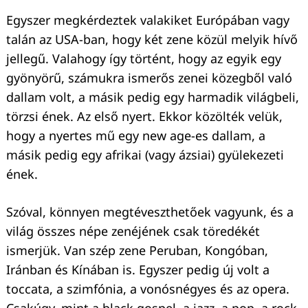
Keresés:
Egyszer megkérdeztek valakiket Európában vagy
talán az USA-ban, hogy két zene közül melyik hívő
jellegű. Valahogy így történt, hogy az egyik egy
gyönyörű, számukra ismerős zenei közegből való
dallam volt, a másik pedig egy harmadik világbeli,
törzsi ének. Az első nyert. Ekkor közölték velük,
hogy a nyertes mű egy new age-es dallam, a
másik pedig egy afrikai (vagy ázsiai) gyülekezeti
ének.
Szóval, könnyen megtéveszthetőek vagyunk, és a
világ összes népe zenéjének csak töredékét
ismerjük. Van szép zene Peruban, Kongóban,
Iránban és Kínában is. Egyszer pedig új volt a
toccata, a szimfónia, a vonósnégyes és az opera.
Csakúgy, mint a black gospel, a jazz, a pop, a rock