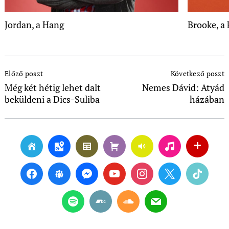
Jordan, a Hang
Brooke, a
Post
Előző poszt
Következő poszt
Navigation
Még két hétig lehet dalt
Nemes Dávid: Atyád
beküldeni a Dics-Suliba
házában