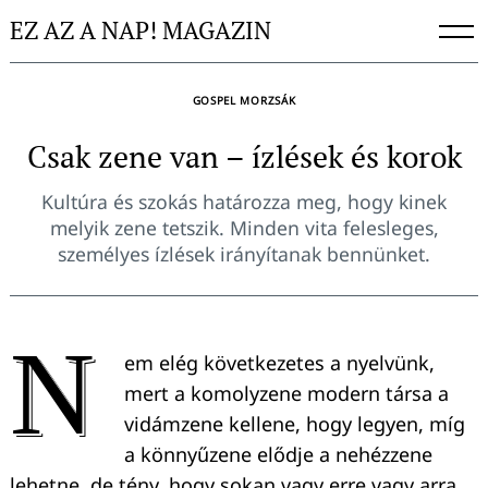
Skip
EZ AZ A NAP! MAGAZIN
to
content
GOSPEL MORZSÁK
Csak zene van – ízlések és korok
Kultúra és szokás határozza meg, hogy kinek
melyik zene tetszik. Minden vita felesleges,
személyes ízlések irányítanak bennünket.
N
em elég következetes a nyelvünk,
mert a komolyzene modern társa a
vidámzene kellene, hogy legyen, míg
a könnyűzene elődje a nehézzene
lehetne, de tény, hogy sokan vagy erre vagy arra