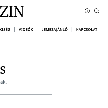
AZIN
Facebook
YouTube
Instagram
Twitter
Spotify
Messenge
KISÉG
VIDEÓK
LEMEZAJÁNLÓ
KAPCSOLAT
s
nak.