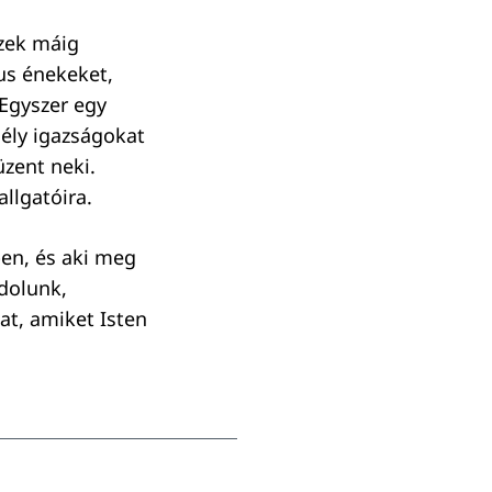
Ezek máig
us énekeket,
Egyszer egy
mély igazságokat
üzent neki.
llgatóira.
ben, és aki meg
dolunk,
at, amiket Isten