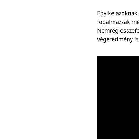
Egyike azoknak,
fogalmazzák meg
Nemrég összefog
Keresés:
végeredmény is 