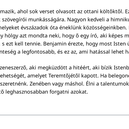
mazik, ahol sok verset olvasott az ottani költőktől. 
k szövegírói munkásságára. Nagyon kedveli a himnik
melyeket évszázadok óta éneklünk közösségeinkben. 
y hölgy azt mondta neki, hogy ő egy író, aki képes 
s ezt kell tennie. Benjamin érezte, hogy most Isten 
teség a legfontosabb, és ez az, ami hatással lehet ha
zeneszerző, aki megküzdött a hitéért, aki bízik Isten
 tehetségét, amelyet Teremtőjétől kapott. Ha belegon
szeretnénk. Zenében vagy máshol. Élni a talentumok
ető leghasznosabban forgatni azokat.