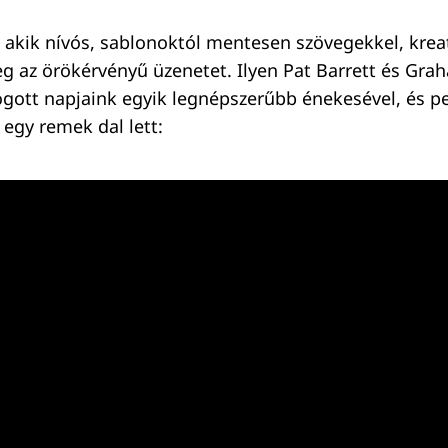
 akik nívós, sablonoktól mentesen szövegekkel, krea
 az örökérvényű üzenetet. Ilyen Pat Barrett és Grah
ott napjaink egyik legnépszerűbb énekesével, és pe
egy remek dal lett: