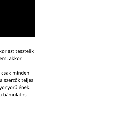
or azt tesztelik
nem, akkor
a csak minden
 szerzők teljes
gyönyörű ének.
 a bámulatos