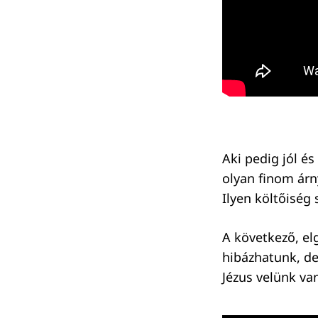
Aki pedig jól é
olyan finom árn
Ilyen költőiség
A következő, el
hibázhatunk, d
Jézus velünk va