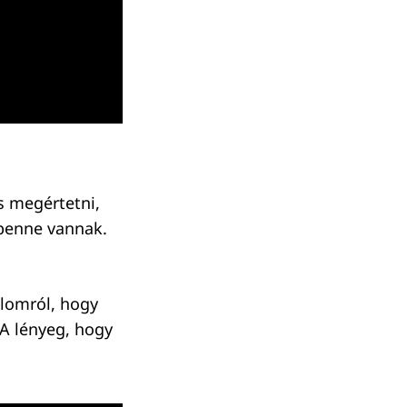
is megértetni,
 benne vannak.
alomról, hogy
A lényeg, hogy