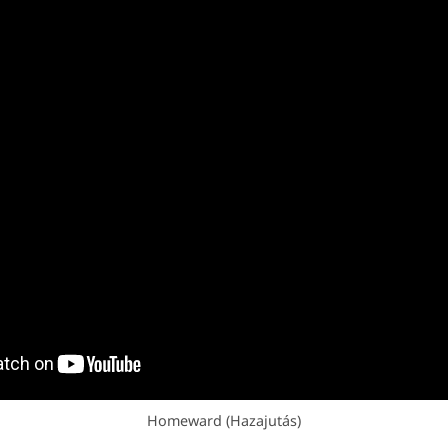
Homeward (Hazajutás)