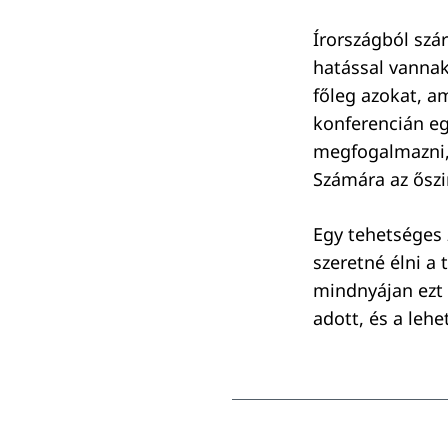
Írországból szár
hatással vanna
főleg azokat, a
konferencián eg
megfogalmazni, 
Számára az őszin
Egy tehetséges 
szeretné élni a
mindnyájan ezt 
adott, és a leh