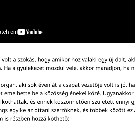
 volt a szokás, hogy amikor hoz valaki egy új dalt, akk
. Ha a gyülekezet mozdul vele, akkor maradjon, ha 
gan, aki sok éven át a csapat vezetője volt is jó, h
 emelhette be a közösség énekei közé. Ugyanakkor a
kothattak, és ennek köszönhetően született ennyi 
gs egyike az ottani szerzőknek, és többek között ez
m is részben hozzá köthető: