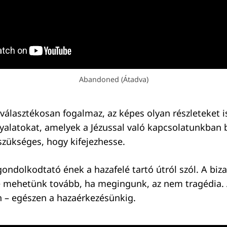
Abandoned (Átadva)
s választékosan fogalmaz, az képes olyan részleteket 
yalatokat, amelyek a Jézussal való kapcsolatunkban
 szükséges, hogy kifejezhesse.
gondolkodtató ének a hazafelé tartó útról szól. A biz
e mehetünk tovább, ha megingunk, az nem tragédia. 
n – egészen a hazaérkezésünkig.