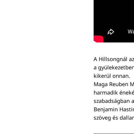
A Hillsongnál az
a gyülekezetben
kikerül onnan.
Maga Reuben Mor
harmadik énekét
szabadságban al
Benjamin Hastin
szöveg és dalla