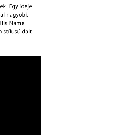
ek. Egy ideje
kal nagyobb
e His Name
a stílusú dalt