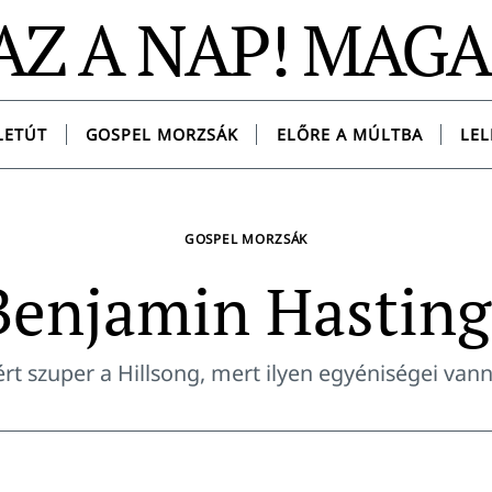
AZ A NAP! MAG
LETÚT
GOSPEL MORZSÁK
ELŐRE A MÚLTBA
LEL
GOSPEL MORZSÁK
Benjamin Hasting
rt szuper a Hillsong, mert ilyen egyéniségei van