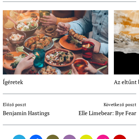
Ígéretek
Az eltűnt
Post
Előző poszt
Következő poszt
Navigation
Benjamin Hastings
Elle Limebear: Bye Fear