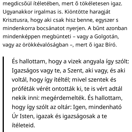
megdicsőül ítéletében, mert ő tökéletesen igaz.
Ugyanakkor irgalmas is. Kiöntötte haragját
Krisztusra, hogy aki csak hisz benne, egyszer s
mindenkorra bocsánatot nyerjen. A bűnt azonban
mindenképpen megbünteti – vagy a Golgotán,
vagy az örökkévalóságban –, mert ő igaz Bíró.
És hallottam, hogy a vizek angyala így szólt:
Igazságos vagy te, a Szent, aki vagy, és aki
voltál, hogy így ítéltél; mivel szentek és
próféták vérét ontották ki, te is vért adtál
nekik inni: megérdemelték. És hallottam,
hogy így szólt az oltár: Igen, mindenható
Úr Isten, igazak és igazságosak a te
ítéleteid.