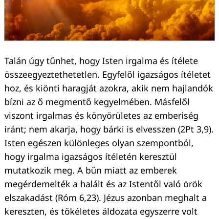
Talán úgy tűnhet, hogy Isten irgalma és ítélete
összeegyeztethetetlen. Egyfelől igazságos ítéletet
hoz, és kiönti haragját azokra, akik nem hajlandók
bízni az ő megmentő kegyelmében. Másfelől
viszont irgalmas és könyörületes az emberiség
iránt; nem akarja, hogy bárki is elvesszen (2Pt 3,9).
Isten egészen különleges olyan szempontból,
hogy irgalma igazságos ítéletén keresztül
mutatkozik meg. A bűn miatt az emberek
megérdemelték a halált és az Istentől való örök
elszakadást (Róm 6,23). Jézus azonban meghalt a
kereszten, és tökéletes áldozata egyszerre volt