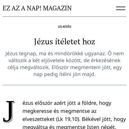
Skip
EZ AZ A NAP! MAGAZIN
to
content
LELKISÉG
Jézus ítéletet hoz
Jézus tegnap, ma és mindörökké ugyanaz. Ő nem
változik a két eljövetele között, de érkezésének
célja megváltozik. Először megmenteni jött, egy
nap pedig ítélni jön majd.
J
ézus először azért jött a földre, hogy
megkeresse és megmentse az
elveszetteket (Lk 19,10). Békével jött, hogy
megváltsa és megmentse Isten népét.