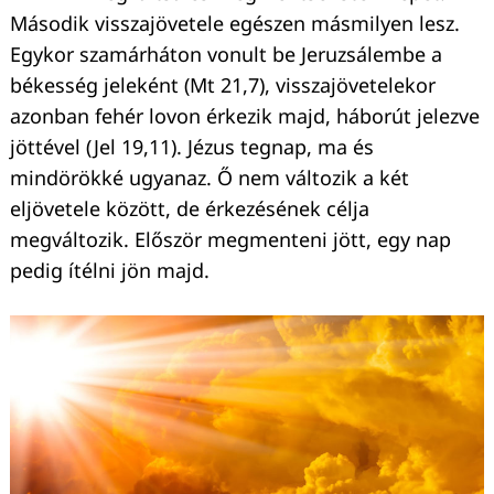
Második visszajövetele egészen másmilyen lesz.
Egykor szamárháton vonult be Jeruzsálembe a
békesség jeleként (Mt 21,7), visszajövetelekor
azonban fehér lovon érkezik majd, háborút jelezve
jöttével (Jel 19,11). Jézus tegnap, ma és
mindörökké ugyanaz. Ő nem változik a két
eljövetele között, de érkezésének célja
megváltozik. Először megmenteni jött, egy nap
pedig ítélni jön majd.