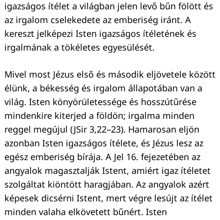
igazságos ítélet a világban jelen levő bűn fölött és
az irgalom cselekedete az emberiség iránt. A
kereszt jelképezi Isten igazságos ítéletének és
Keresés:
irgalmának a tökéletes egyesülését.
Mivel most Jézus első és második eljövetele között
élünk, a békesség és irgalom állapotában van a
világ. Isten könyörületessége és hosszútűrése
mindenkire kiterjed a földön; irgalma minden
reggel megújul (JSir 3,22–23). Hamarosan eljön
azonban Isten igazságos ítélete, és Jézus lesz az
egész emberiség bírája. A Jel 16. fejezetében az
angyalok magasztalják Istent, amiért igaz ítéletet
szolgáltat kiöntött haragjában. Az angyalok azért
képesek dicsérni Istent, mert végre lesújt az ítélet
minden valaha elkövetett bűnért. Isten