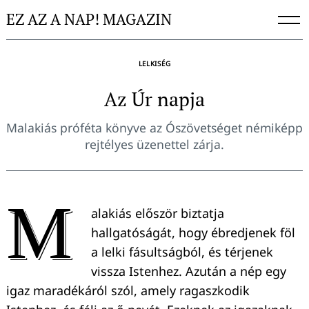
Skip
EZ AZ A NAP! MAGAZIN
to
content
LELKISÉG
Az Úr napja
Malakiás próféta könyve az Ószövetséget némiképp
rejtélyes üzenettel zárja.
M
alakiás először biztatja
hallgatóságát, hogy ébredjenek föl
a lelki fásultságból, és térjenek
vissza Istenhez. Azután a nép egy
igaz maradékáról szól, amely ragaszkodik