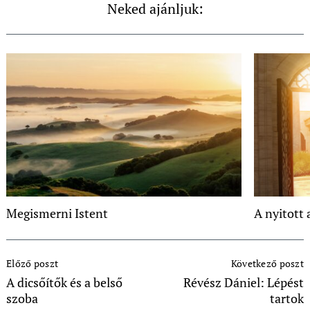
Neked ajánljuk:
Megismerni Istent
A nyitott 
Post
Előző poszt
Következő poszt
Navigation
A dicsőítők és a belső
Révész Dániel: Lépést
szoba
tartok