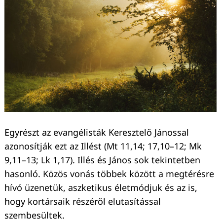
Egyrészt az evangélisták Keresztelő Jánossal
azonosítják ezt az Illést (Mt 11,14; 17,10–12; Mk
9,11–13; Lk 1,17). Illés és János sok tekintetben
hasonló. Közös vonás többek között a megtérésre
hívó üzenetük, aszketikus életmódjuk és az is,
hogy kortársaik részéről elutasítással
szembesültek.