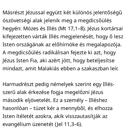
Másrészt Jézussal együtt két különös jelentőségű
ószövetségi alak jelenik meg a megdicsőülés
hegyén: Mózes és Illés (Mt 17,1–8). Jézus kortársai
Keresés:
kifejezetten várták Illés megjelenését, hogy ő lesz
Isten országának az előhírnöke és megalapozója.
A megdicsőülés radikálisan fejezte ki azt, hogy
Jézus Isten Fia, aki azért jött, hogy beteljesítse
mindazt, amit Malakiás ebben a szakaszban leír.
Harmadrészt pedig némelyek szerint egy Illés-
szerű alak érkezése fogja megelőzni Jézus
második eljövetelét. Ez a személy – Illéshez
hasonlóan – tüzet kér a mennyből, és elhozza
Isten ítéletét azokra, akik visszautasítják az
evangélium üzenetét (Jel 11,3–6).