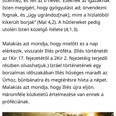
Istenhez, és féli az ő nevét. Ezeknek az igazaknak
Isten megígéri, hogy gyógyulást ad; örvendezni
fognak, és „úgy ugrándoz[nak], mint a hizlalóból
kikerült borjak” (Mal 4,2). A hűtleneket pedig
utoléri Isten közelgő ítélete (4,1.3).
Malakiás azt mondja, hogy mielőtt ez a nap
elérkezik, visszatér Illés próféta. (Illés történetét
az 1Kir 17. fejezetétől a 2Kir 2. fejezetéig terjedő
részben olvashatjuk.) Izráel történetének egy
borzalmas időszakában Illés hűséges maradt az
Úrhoz, bűnbánatra és megtérésre hívta a népet.
Malakiás azt mondja, hogy Illés újra eljön.
Háromféle közkeletű értelmezése van ennek a
próféciának.