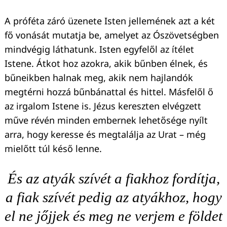
A próféta záró üzenete Isten jellemének azt a két
fő vonását mutatja be, amelyet az Ószövetségben
mindvégig láthatunk. Isten egyfelől az ítélet
Istene. Átkot hoz azokra, akik bűnben élnek, és
bűneikben halnak meg, akik nem hajlandók
megtérni hozzá bűnbánattal és hittel. Másfelől ő
az irgalom Istene is. Jézus kereszten elvégzett
műve révén minden embernek lehetősége nyílt
arra, hogy keresse és megtalálja az Urat – még
mielőtt túl késő lenne.
És az atyák szívét a fiakhoz fordítja,
a fiak szívét pedig az atyákhoz, hogy
el ne jőjjek és meg ne verjem e földet