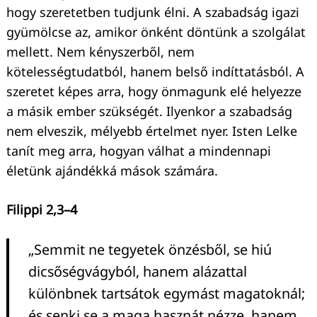
hogy szeretetben tudjunk élni. A szabadság igazi
gyümölcse az, amikor önként döntünk a szolgálat
mellett. Nem kényszerből, nem
kötelességtudatból, hanem belső indíttatásból. A
szeretet képes arra, hogy önmagunk elé helyezze
a másik ember szükségét. Ilyenkor a szabadság
nem elveszik, mélyebb értelmet nyer. Isten Lelke
tanít meg arra, hogyan válhat a mindennapi
életünk ajándékká mások számára.
Filippi 2,3–4
„Semmit ne tegyetek önzésből, se hiú
dicsőségvágyból, hanem alázattal
különbnek tartsátok egymást magatoknál;
és senki se a maga hasznát nézze, hanem