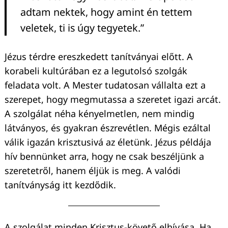
adtam nektek, hogy amint én tettem
veletek, ti is úgy tegyetek.”
Jézus térdre ereszkedett tanítványai előtt. A
korabeli kultúrában ez a legutolsó szolgák
feladata volt. A Mester tudatosan vállalta ezt a
szerepet, hogy megmutassa a szeretet igazi arcát.
A szolgálat néha kényelmetlen, nem mindig
látványos, és gyakran észrevétlen. Mégis ezáltal
válik igazán krisztusivá az életünk. Jézus példája
hív bennünket arra, hogy ne csak beszéljünk a
szeretetről, hanem éljük is meg. A valódi
tanítványság itt kezdődik.
A szolgálat minden Krisztus-követő elhívása. Ha