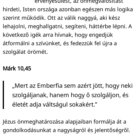
érvényesülést, az önmegvalósítást
hirdeti, Isten országa azonban egészen más logika
szerint működik. Ott az válik naggyá, aki kész
lehajolni, meghallgatni, segíteni, háttérbe lépni. A
következő igék arra hívnak, hogy engedjük
átformálni a szívünket, és fedezzük fel újra a
szolgálat örömét.
Márk 10,45
„Mert az Emberfia sem azért jött, hogy neki
szolgáljanak, hanem hogy ő szolgáljon, és
életét adja váltságul sokakért.”
Jézus önmeghatározása alapjaiban formálja át a
gondolkodásunkat a nagyságról és jelentőségről.