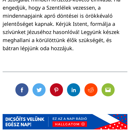
engedjük, hogy a Szentlélek vezessen, a
mindennapjaink apró döntései is örökkévaló
jelentőséget kapnak. Kérjük Istent, formálja a
szívünket Jézuséhoz hasonlóvá! Legyünk készek
meghallani a körülöttünk élők szükségét, és
bátran lépjünk oda hozzájuk.
Facebook
Twitter
Pinterest
Linkedin
Reddit
Email