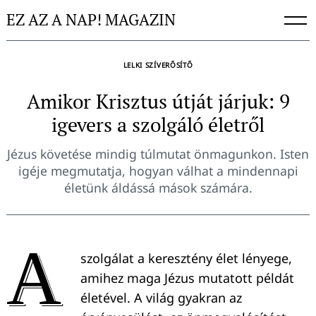
Skip
EZ AZ A NAP! MAGAZIN
to
content
LELKI SZÍVERŐSÍTŐ
Amikor Krisztus útját járjuk: 9
igevers a szolgáló életről
Jézus követése mindig túlmutat önmagunkon. Isten
igéje megmutatja, hogyan válhat a mindennapi
életünk áldássá mások számára.
A
szolgálat a keresztény élet lényege,
amihez maga Jézus mutatott példát
életével. A világ gyakran az