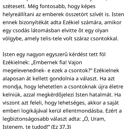
szétesett. Még fontosabb, hogy képes
helyreállítani az emberek összetört szívét is. Isten
ennek bizonyítékát adta Ezékiel számára, amikor
egy csodás látomásban elvitte őt egy olyan
völgybe, amely telis-tele volt száraz csontokkal.
Isten egy nagyon egyszerű kérdést tett föl
Ezékielnek: „Embernek fia! Vajon
megelevenednek- e ezek a csontok?” Ezékielnek
alaposan át kellett gondolnia a választ. Ha azt
mondja, hogy lehetetlen a csontoknak újra életre
kelniük, azzal megkérdőjelezi Isten hatalmát. Ha
viszont azt feleli, hogy lehetséges, akkor a saját
emberi logikájával kerül ellentmondásba. Ezért a
legbiztonságosabb választ adta: „Ó, Uram,
Istenem, te tudod!” (Ez 37,3)