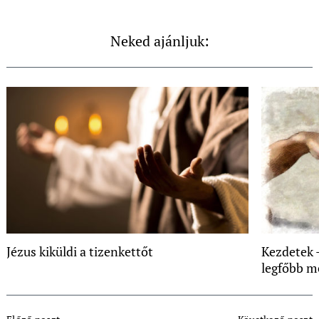
Neked ajánljuk:
Jézus kiküldi a tizenkettőt
Kezdetek –
legfőbb m
Post