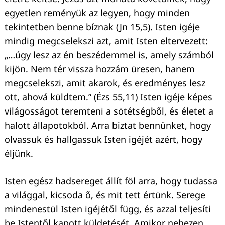
egyetlen reményük az legyen, hogy minden
tekintetben benne bíznak (Jn 15,5). Isten igéje
mindig megcselekszi azt, amit Isten eltervezett:
„…úgy lesz az én beszédemmel is, amely számból
kijön. Nem tér vissza hozzám üresen, hanem
megcselekszi, amit akarok, és eredményes lesz
ott, ahová küldtem.” (Ézs 55,11) Isten igéje képes
világosságot teremteni a sötétségből, és életet a
halott állapotokból. Arra biztat bennünket, hogy
olvassuk és hallgassuk Isten igéjét azért, hogy
éljünk.
Isten egész hadsereget állít föl arra, hogy tudassa
a világgal, kicsoda ő, és mit tett értünk. Serege
mindenestül Isten igéjétől függ, és azzal teljesíti
be Istentől kapott küldetését. Amikor nehezen