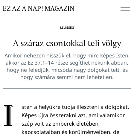
Skip
EZ AZ A NAP! MAGAZIN
to
content
LELKISÉG
A száraz csontokkal teli völgy
Amikor nehezen hisszük el, hogy mire képes Isten,
akkor az Ez 37,1–14 része segíthet nekünk abban,
hogy ne feledjük, micsoda nagy dolgokat tett, és
hogy számára semmi nem lehetetlen.
I
sten a helyükre tudja illeszteni a dolgokat.
Képes újra összerakni azt, ami valamikor
szép volt az emberek életében,
kapcsolataiban és körülményeiben, de